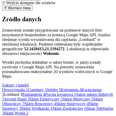
Wejście dostępne dla wózków
Leaflet
|
©
OpenStreetMap
3
Wyznacz trasę
+
Źródło danych
−
Zestawienie zostało przygotowane na podstawie danych firm
pozyskanych bezpośrednio za pomocą Google Maps API. Analiza
obejmuje wyniki wyszukiwania dla zapytania „Lombard” w
określonej lokalizacji. Punktem odniesienia były współrzędne
geograficzne
52.3428415,21.2194272
. Lokalizacja ta odpowiada
obszarowi miejscowości
Wołomin
.
Wyniki pochodzą dokładnie w takiej formie, w jakiej zostały
zwrócone z Google Maps API. Na potrzeby zestawienia
przeanalizowano maksymalnie 20 wyników widocznych w Google
Maps.
Zakupy i handel
Dewocjonalia
1
Garnitury
3
Jubiler
5
Księgarnia
4
Kwiaciarnia
3
Lombard
3
Pasmanteria
4
Poczta kwiatowa
1
Salon sukien ślubnych
1
Second Hand
3
Sklep Elektryczny
5
Sklep Medyczny
5
Sklep
Obuwniczy
7
Sklep Rowerowy
4
Sklep Spożywczy
4
Sklep
Sportowy
3
Sklep Wędkarski
1
Sklep Zoologiczny
6
Skup Telefonów
3
Skład Węgla
2