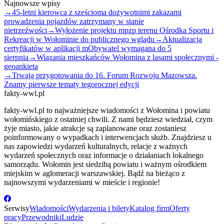
Najnowsze wpisy
→
45-letni kierowca z sześcioma dożywotnimi zakazami
prowadzenia pojazdów zatrzymany w stanie
nietrzeźwości
→
Wyłożenie projektu mpzp terenu Ośrodka Sportu i
Rekreacji w Wołominie do publicznego wglądu
→
Aktualizacja
certyfikatów w aplikacji mObywatel wymagana do 5
sierpnia
→
Wiązania mieszkańców Wołomina z lasami społecznymi -
geoankieta
→
Trwają przygotowania do 16. Forum Rozwoju Mazowsza.
Znamy pierwsze tematy tegorocznej edycji
fakty-wwl.pl
fakty-wwl.pl to najważniejsze wiadomości z Wołomina i powiatu
wołomińskiego z ostatniej chwili. Z nami będziesz wiedział, czym
żyje miasto, jakie atrakcje są zaplanowane oraz zostaniesz
poinformowany o wypadkach i interwencjach służb. Znajdziesz u
nas zapowiedzi wydarzeń kulturalnych, relacje z ważnych
wydarzeń społecznych oraz informacje o działaniach lokalnego
samorządu. Wołomin jest siedzibą powiatu i ważnym ośrodkiem
miejskim w aglomeracji warszawskiej. Bądź na bieżąco z
najnowszymi wydarzeniami w mieście i regionie!
Serwisy
Wiadomości
Wydarzenia i bilety
Katalog firm
Oferty
pracy
Przewodniki
Ludzie