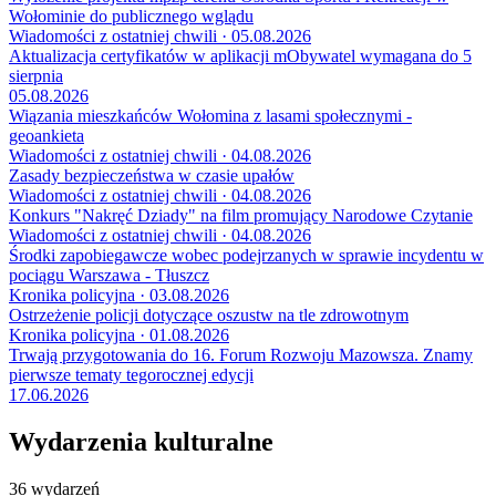
Wołominie do publicznego wglądu
Wiadomości z ostatniej chwili · 05.08.2026
Aktualizacja certyfikatów w aplikacji mObywatel wymagana do 5
sierpnia
05.08.2026
Wiązania mieszkańców Wołomina z lasami społecznymi -
geoankieta
Wiadomości z ostatniej chwili · 04.08.2026
Zasady bezpieczeństwa w czasie upałów
Wiadomości z ostatniej chwili · 04.08.2026
Konkurs "Nakręć Dziady" na film promujący Narodowe Czytanie
Wiadomości z ostatniej chwili · 04.08.2026
Środki zapobiegawcze wobec podejrzanych w sprawie incydentu w
pociągu Warszawa - Tłuszcz
Kronika policyjna · 03.08.2026
Ostrzeżenie policji dotyczące oszustw na tle zdrowotnym
Kronika policyjna · 01.08.2026
Trwają przygotowania do 16. Forum Rozwoju Mazowsza. Znamy
pierwsze tematy tegorocznej edycji
17.06.2026
Wydarzenia kulturalne
36 wydarzeń