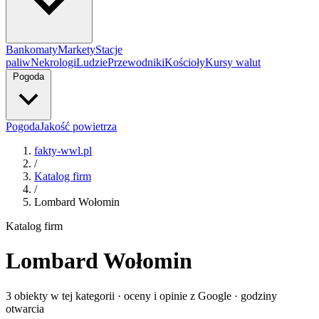
Bankomaty
Markety
Stacje
paliw
Nekrologi
Ludzie
Przewodniki
Kościoły
Kursy walut
Pogoda
Pogoda
Jakość powietrza
fakty-wwl.pl
/
Katalog firm
/
Lombard Wołomin
Katalog firm
Lombard Wołomin
3 obiekty w tej kategorii · oceny i opinie z Google · godziny
otwarcia