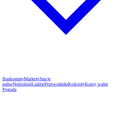
Bankomaty
Markety
Stacje
paliw
Nekrologi
Ludzie
Przewodniki
Kościoły
Kursy walut
Pogoda