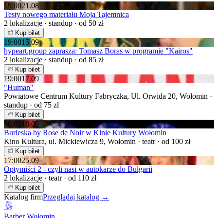
19:00
21.08
Testy nowego materiału Moja Tajemnica
2 lokalizacje · standup · od 50 zł
Kup bilet
19:00
15.09
hypeart.group zaprasza: Tomasz Boras w programie "Kairos"
2 lokalizacje · standup · od 85 zł
Kup bilet
19:00
17.09
"Human"
Powiatowe Centrum Kultury Fabryczka, Ul. Orwida 20, Wołomin ·
standup · od 75 zł
Kup bilet
19:00
18.09
Burleska by Rose de Noir w Kinie Kultury Wołomin
Kino Kultura, ul. Mickiewicza 9, Wołomin · teatr · od 100 zł
Kup bilet
17:00
25.09
Optymiści 2 - czyli nasi w autokarze do Bułgarii
2 lokalizacje · teatr · od 110 zł
Kup bilet
Katalog firm
Przeglądaj katalog →
Barber Wołomin