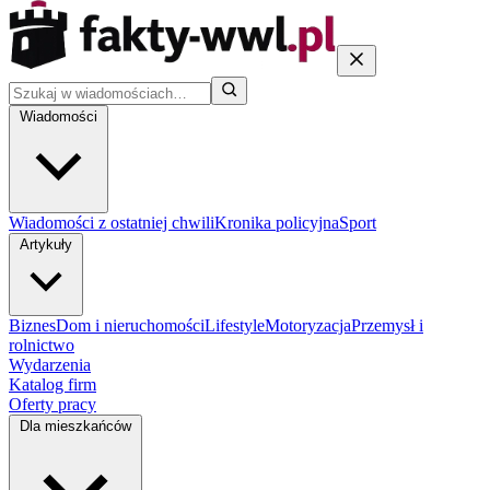
Wiadomości
Wiadomości z ostatniej chwili
Kronika policyjna
Sport
Artykuły
Biznes
Dom i nieruchomości
Lifestyle
Motoryzacja
Przemysł i
rolnictwo
Wydarzenia
Katalog firm
Oferty pracy
Dla mieszkańców