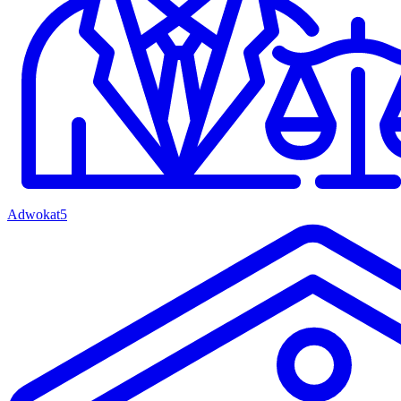
Adwokat
5