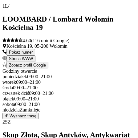
1
L/
LOOMBARD / Lombard Wołomin
Kościelna 19
4.60
(116 opinii Google)
Kościelna 19, 05-200 Wołomin
Pokaż numer
Strona WWW
Zobacz profil Google
Godziny otwarcia
poniedziałek
09:00–21:00
wtorek
09:00–21:00
środa
09:00–21:00
czwartek
dziś
09:00–21:00
piątek
09:00–21:00
sobota
09:00–21:00
niedziela
Zamknięte
Leaflet
|
©
OpenStreetMap
1
Wyznacz trasę
+
2
SZ
−
Skup Złota, Skup Antyków, Antykwariat