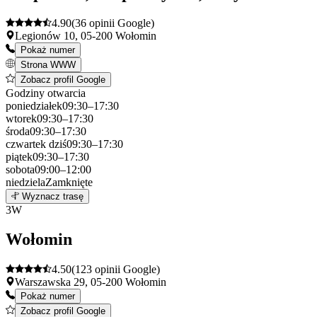
4.90
(36 opinii Google)
Legionów 10, 05-200 Wołomin
Pokaż numer
Strona WWW
Zobacz profil Google
Godziny otwarcia
poniedziałek
09:30–17:30
wtorek
09:30–17:30
środa
09:30–17:30
czwartek
dziś
09:30–17:30
piątek
09:30–17:30
sobota
09:00–12:00
niedziela
Zamknięte
Leaflet
|
©
OpenStreetMap
2
Wyznacz trasę
+
3
W
−
Wołomin
4.50
(123 opinii Google)
Warszawska 29, 05-200 Wołomin
Pokaż numer
Zobacz profil Google