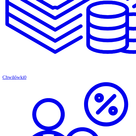
Chwilówki
0