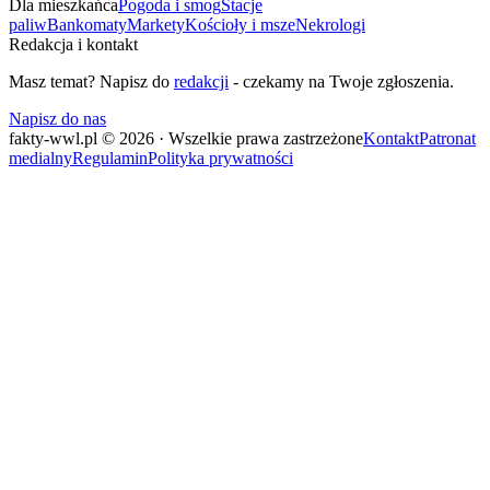
Dla mieszkańca
Pogoda i smog
Stacje
paliw
Bankomaty
Markety
Kościoły i msze
Nekrologi
Redakcja i kontakt
Masz temat? Napisz do
redakcji
- czekamy na Twoje zgłoszenia.
Napisz do nas
fakty-wwl.pl © 2026 · Wszelkie prawa zastrzeżone
Kontakt
Patronat
medialny
Regulamin
Polityka prywatności