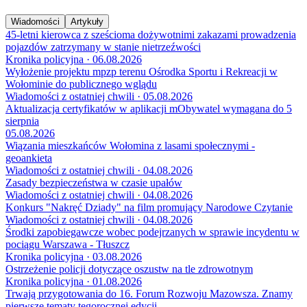
Wiadomości
Artykuły
45-letni kierowca z sześcioma dożywotnimi zakazami prowadzenia
pojazdów zatrzymany w stanie nietrzeźwości
Kronika policyjna · 06.08.2026
Wyłożenie projektu mpzp terenu Ośrodka Sportu i Rekreacji w
Wołominie do publicznego wglądu
Wiadomości z ostatniej chwili · 05.08.2026
Aktualizacja certyfikatów w aplikacji mObywatel wymagana do 5
sierpnia
05.08.2026
Wiązania mieszkańców Wołomina z lasami społecznymi -
geoankieta
Wiadomości z ostatniej chwili · 04.08.2026
Zasady bezpieczeństwa w czasie upałów
Wiadomości z ostatniej chwili · 04.08.2026
Konkurs "Nakręć Dziady" na film promujący Narodowe Czytanie
Wiadomości z ostatniej chwili · 04.08.2026
Środki zapobiegawcze wobec podejrzanych w sprawie incydentu w
pociągu Warszawa - Tłuszcz
Kronika policyjna · 03.08.2026
Ostrzeżenie policji dotyczące oszustw na tle zdrowotnym
Kronika policyjna · 01.08.2026
Trwają przygotowania do 16. Forum Rozwoju Mazowsza. Znamy
pierwsze tematy tegorocznej edycji