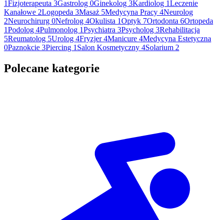
1
Fizjoterapeuta
3
Gastrolog
0
Ginekolog
3
Kardiolog
1
Leczenie
Kanałowe
2
Logopeda
3
Masaż
5
Medycyna Pracy
4
Neurolog
2
Neurochirurg
0
Nefrolog
4
Okulista
1
Optyk
7
Ortodonta
6
Ortopeda
1
Podolog
4
Pulmonolog
1
Psychiatra
3
Psycholog
3
Rehabilitacja
5
Reumatolog
5
Urolog
4
Fryzjer
4
Manicure
4
Medycyna Estetyczna
0
Paznokcie
3
Piercing
1
Salon Kosmetyczny
4
Solarium
2
Polecane kategorie