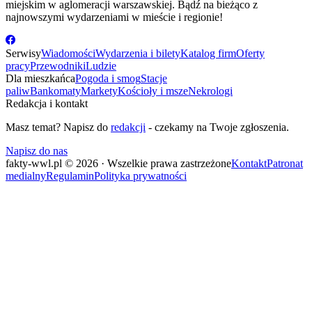
miejskim w aglomeracji warszawskiej. Bądź na bieżąco z
najnowszymi wydarzeniami w mieście i regionie!
Serwisy
Wiadomości
Wydarzenia i bilety
Katalog firm
Oferty
pracy
Przewodniki
Ludzie
Dla mieszkańca
Pogoda i smog
Stacje
paliw
Bankomaty
Markety
Kościoły i msze
Nekrologi
Redakcja i kontakt
Masz temat? Napisz do
redakcji
- czekamy na Twoje zgłoszenia.
Napisz do nas
fakty-wwl.pl © 2026 · Wszelkie prawa zastrzeżone
Kontakt
Patronat
medialny
Regulamin
Polityka prywatności