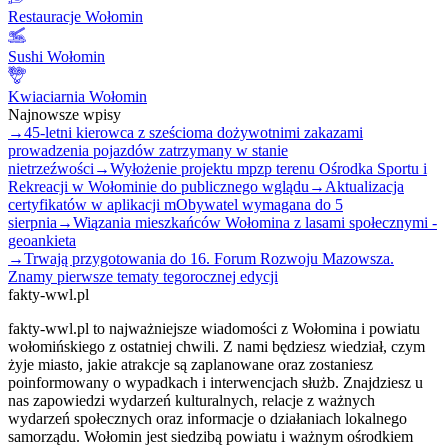
Restauracje Wołomin
Sushi Wołomin
Kwiaciarnia Wołomin
Najnowsze wpisy
→
45-letni kierowca z sześcioma dożywotnimi zakazami
prowadzenia pojazdów zatrzymany w stanie
nietrzeźwości
→
Wyłożenie projektu mpzp terenu Ośrodka Sportu i
Rekreacji w Wołominie do publicznego wglądu
→
Aktualizacja
certyfikatów w aplikacji mObywatel wymagana do 5
sierpnia
→
Wiązania mieszkańców Wołomina z lasami społecznymi -
geoankieta
→
Trwają przygotowania do 16. Forum Rozwoju Mazowsza.
Znamy pierwsze tematy tegorocznej edycji
fakty-wwl.pl
fakty-wwl.pl to najważniejsze wiadomości z Wołomina i powiatu
wołomińskiego z ostatniej chwili. Z nami będziesz wiedział, czym
żyje miasto, jakie atrakcje są zaplanowane oraz zostaniesz
poinformowany o wypadkach i interwencjach służb. Znajdziesz u
nas zapowiedzi wydarzeń kulturalnych, relacje z ważnych
wydarzeń społecznych oraz informacje o działaniach lokalnego
samorządu. Wołomin jest siedzibą powiatu i ważnym ośrodkiem