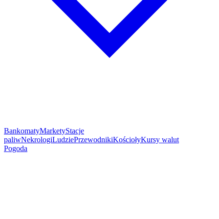
Bankomaty
Markety
Stacje
paliw
Nekrologi
Ludzie
Przewodniki
Kościoły
Kursy walut
Pogoda