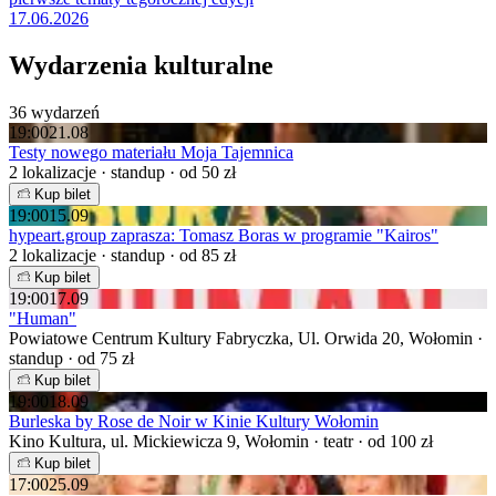
17.06.2026
Wydarzenia kulturalne
36 wydarzeń
19:00
21.08
Testy nowego materiału Moja Tajemnica
2 lokalizacje · standup · od 50 zł
Kup bilet
19:00
15.09
hypeart.group zaprasza: Tomasz Boras w programie "Kairos"
2 lokalizacje · standup · od 85 zł
Kup bilet
19:00
17.09
"Human"
Powiatowe Centrum Kultury Fabryczka, Ul. Orwida 20, Wołomin ·
standup · od 75 zł
Kup bilet
19:00
18.09
Burleska by Rose de Noir w Kinie Kultury Wołomin
Kino Kultura, ul. Mickiewicza 9, Wołomin · teatr · od 100 zł
Kup bilet
17:00
25.09