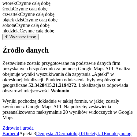
wtorek
Czynne całą dobę
środa
Czynne całą dobę
czwartek
Czynne całą dobę
piątek
dziś
Czynne całą dobę
sobota
Czynne całą dobę
niedziela
Czynne całą dobę
Leaflet
|
©
OpenStreetMap
3
Wyznacz trasę
+
Źródło danych
−
Zestawienie zostało przygotowane na podstawie danych firm
pozyskanych bezpośrednio za pomocą Google Maps API. Analiza
obejmuje wyniki wyszukiwania dla zapytania „Apteki” w
określonej lokalizacji. Punktem odniesienia były współrzędne
geograficzne
52.3428415,21.2194272
. Lokalizacja ta odpowiada
obszarowi miejscowości
Wołomin
.
Wyniki pochodzą dokładnie w takiej formie, w jakiej zostały
zwrócone z Google Maps API. Na potrzeby zestawienia
przeanalizowano maksymalnie 20 wyników widocznych w Google
Maps.
Zdrowie i uroda
Barber
4
Apteki
3
Dentysta
2
Dermatolog
0
Dietetyk
1
Endokrynolog