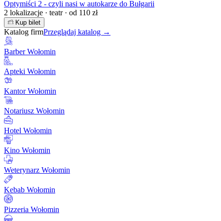
Optymiści 2 - czyli nasi w autokarze do Bułgarii
2 lokalizacje · teatr · od 110 zł
Kup bilet
Katalog firm
Przeglądaj katalog →
Barber Wołomin
Apteki Wołomin
Kantor Wołomin
Notariusz Wołomin
Hotel Wołomin
Kino Wołomin
Weterynarz Wołomin
Kebab Wołomin
Pizzeria Wołomin