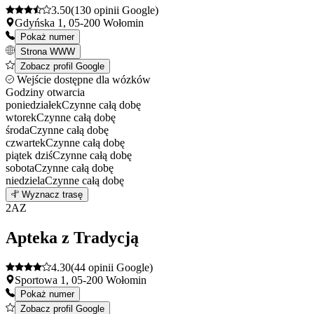
3.50
(130 opinii Google)
Gdyńska 1, 05-200 Wołomin
Pokaż numer
Strona WWW
Zobacz profil Google
Wejście dostępne dla wózków
Godziny otwarcia
poniedziałek
Czynne całą dobę
wtorek
Czynne całą dobę
środa
Czynne całą dobę
czwartek
Czynne całą dobę
piątek
dziś
Czynne całą dobę
sobota
Czynne całą dobę
niedziela
Czynne całą dobę
Leaflet
|
©
OpenStreetMap
1
Wyznacz trasę
+
2
AZ
−
Apteka z Tradycją
4.30
(44 opinii Google)
Sportowa 1, 05-200 Wołomin
Pokaż numer
Zobacz profil Google