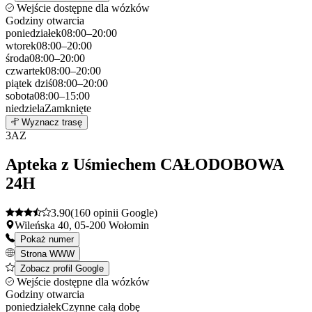
Wejście dostępne dla wózków
Godziny otwarcia
poniedziałek
08:00–20:00
wtorek
08:00–20:00
środa
08:00–20:00
czwartek
08:00–20:00
piątek
dziś
08:00–20:00
sobota
08:00–15:00
niedziela
Zamknięte
Leaflet
|
©
OpenStreetMap
2
Wyznacz trasę
+
3
AZ
−
Apteka z Uśmiechem CAŁODOBOWA
24H
3.90
(160 opinii Google)
Wileńska 40, 05-200 Wołomin
Pokaż numer
Strona WWW
Zobacz profil Google
Wejście dostępne dla wózków
Godziny otwarcia
poniedziałek
Czynne całą dobę