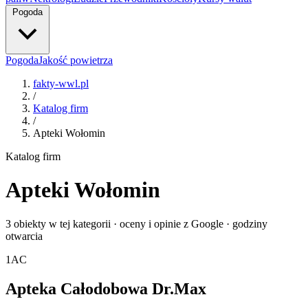
Pogoda
Pogoda
Jakość powietrza
fakty-wwl.pl
/
Katalog firm
/
Apteki Wołomin
Katalog firm
Apteki Wołomin
3 obiekty w tej kategorii · oceny i opinie z Google · godziny
otwarcia
1
AC
Apteka Całodobowa Dr.Max