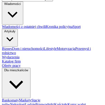
Wiadomości
Wiadomości z ostatniej chwili
Kronika policyjna
Sport
Artykuły
Biznes
Dom i nieruchomości
Lifestyle
Motoryzacja
Przemysł i
rolnictwo
Wydarzenia
Katalog firm
Oferty pracy
Dla mieszkańców
Bankomaty
Markety
Stacje
paliw
Nekrologi
Ludzie
Przewodniki
Kościoły
Kursy walut