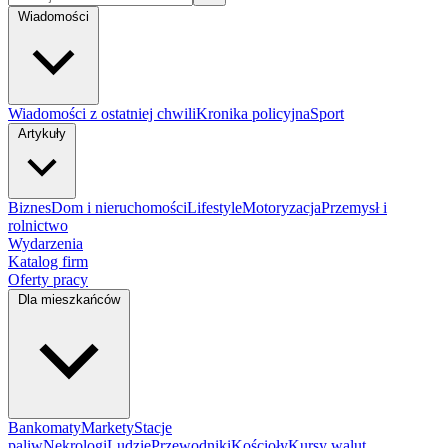
Wiadomości
Wiadomości z ostatniej chwili
Kronika policyjna
Sport
Artykuły
Biznes
Dom i nieruchomości
Lifestyle
Motoryzacja
Przemysł i
rolnictwo
Wydarzenia
Katalog firm
Oferty pracy
Dla mieszkańców
Bankomaty
Markety
Stacje
paliw
Nekrologi
Ludzie
Przewodniki
Kościoły
Kursy walut