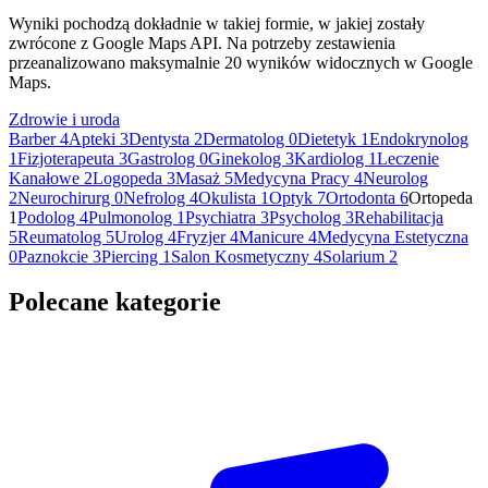
Wyniki pochodzą dokładnie w takiej formie, w jakiej zostały
zwrócone z Google Maps API. Na potrzeby zestawienia
przeanalizowano maksymalnie 20 wyników widocznych w Google
Maps.
Zdrowie i uroda
Barber
4
Apteki
3
Dentysta
2
Dermatolog
0
Dietetyk
1
Endokrynolog
1
Fizjoterapeuta
3
Gastrolog
0
Ginekolog
3
Kardiolog
1
Leczenie
Kanałowe
2
Logopeda
3
Masaż
5
Medycyna Pracy
4
Neurolog
2
Neurochirurg
0
Nefrolog
4
Okulista
1
Optyk
7
Ortodonta
6
Ortopeda
1
Podolog
4
Pulmonolog
1
Psychiatra
3
Psycholog
3
Rehabilitacja
5
Reumatolog
5
Urolog
4
Fryzjer
4
Manicure
4
Medycyna Estetyczna
0
Paznokcie
3
Piercing
1
Salon Kosmetyczny
4
Solarium
2
Polecane kategorie