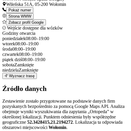
Wileńska 51A, 05-200 Wołomin
Pokaż numer
Strona WWW
Zobacz profil Google
Wejście dostępne dla wózków
Godziny otwarcia
poniedziałek
08:00–19:00
wtorek
08:00–19:00
środa
08:00–19:00
czwartek
08:00–19:00
piątek
dziś
08:00–19:00
sobota
Zamknięte
niedziela
Zamknięte
Leaflet
|
©
OpenStreetMap
1
Wyznacz trasę
+
Źródło danych
−
Zestawienie zostało przygotowane na podstawie danych firm
pozyskanych bezpośrednio za pomocą Google Maps API. Analiza
obejmuje wyniki wyszukiwania dla zapytania „Ortopeda” w
określonej lokalizacji. Punktem odniesienia były współrzędne
geograficzne
52.3428415,21.2194272
. Lokalizacja ta odpowiada
obszarowi miejscowości
Wołomin
.