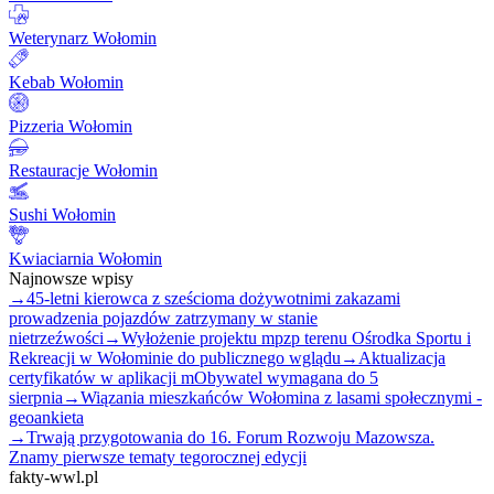
Weterynarz Wołomin
Kebab Wołomin
Pizzeria Wołomin
Restauracje Wołomin
Sushi Wołomin
Kwiaciarnia Wołomin
Najnowsze wpisy
→
45-letni kierowca z sześcioma dożywotnimi zakazami
prowadzenia pojazdów zatrzymany w stanie
nietrzeźwości
→
Wyłożenie projektu mpzp terenu Ośrodka Sportu i
Rekreacji w Wołominie do publicznego wglądu
→
Aktualizacja
certyfikatów w aplikacji mObywatel wymagana do 5
sierpnia
→
Wiązania mieszkańców Wołomina z lasami społecznymi -
geoankieta
→
Trwają przygotowania do 16. Forum Rozwoju Mazowsza.
Znamy pierwsze tematy tegorocznej edycji
fakty-wwl.pl