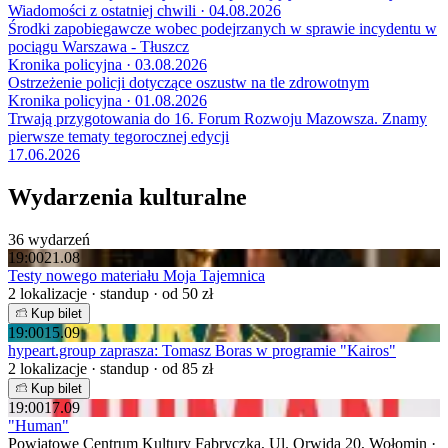
Wiadomości z ostatniej chwili · 04.08.2026
Środki zapobiegawcze wobec podejrzanych w sprawie incydentu w
pociągu Warszawa - Tłuszcz
Kronika policyjna · 03.08.2026
Ostrzeżenie policji dotyczące oszustw na tle zdrowotnym
Kronika policyjna · 01.08.2026
Trwają przygotowania do 16. Forum Rozwoju Mazowsza. Znamy
pierwsze tematy tegorocznej edycji
17.06.2026
Wydarzenia kulturalne
36 wydarzeń
19:00
21.08
Testy nowego materiału Moja Tajemnica
2 lokalizacje · standup · od 50 zł
Kup bilet
19:00
15.09
hypeart.group zaprasza: Tomasz Boras w programie "Kairos"
2 lokalizacje · standup · od 85 zł
Kup bilet
19:00
17.09
"Human"
Powiatowe Centrum Kultury Fabryczka, Ul. Orwida 20, Wołomin ·