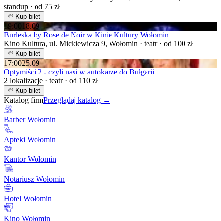
standup · od 75 zł
Kup bilet
19:00
18.09
Burleska by Rose de Noir w Kinie Kultury Wołomin
Kino Kultura, ul. Mickiewicza 9, Wołomin · teatr · od 100 zł
Kup bilet
17:00
25.09
Optymiści 2 - czyli nasi w autokarze do Bułgarii
2 lokalizacje · teatr · od 110 zł
Kup bilet
Katalog firm
Przeglądaj katalog →
Barber Wołomin
Apteki Wołomin
Kantor Wołomin
Notariusz Wołomin
Hotel Wołomin
Kino Wołomin