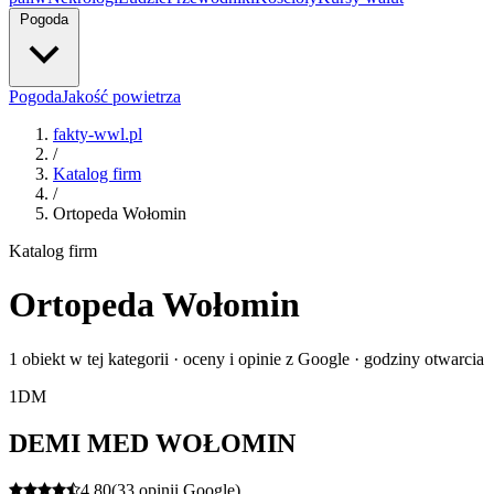
Pogoda
Pogoda
Jakość powietrza
fakty-wwl.pl
/
Katalog firm
/
Ortopeda Wołomin
Katalog firm
Ortopeda Wołomin
1 obiekt w tej kategorii · oceny i opinie z Google · godziny otwarcia
1
DM
DEMI MED WOŁOMIN
4.80
(33 opinii Google)