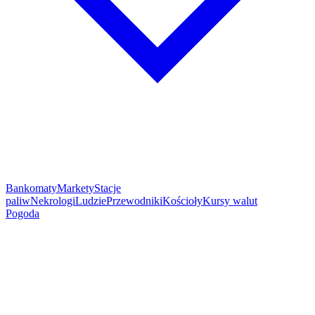
Bankomaty
Markety
Stacje
paliw
Nekrologi
Ludzie
Przewodniki
Kościoły
Kursy walut
Pogoda