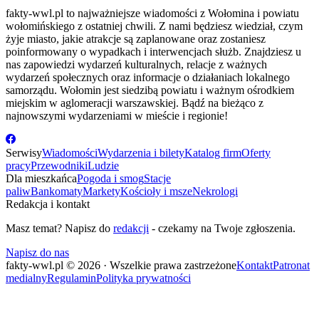
fakty-wwl.pl to najważniejsze wiadomości z Wołomina i powiatu
wołomińskiego z ostatniej chwili. Z nami będziesz wiedział, czym
żyje miasto, jakie atrakcje są zaplanowane oraz zostaniesz
poinformowany o wypadkach i interwencjach służb. Znajdziesz u
nas zapowiedzi wydarzeń kulturalnych, relacje z ważnych
wydarzeń społecznych oraz informacje o działaniach lokalnego
samorządu. Wołomin jest siedzibą powiatu i ważnym ośrodkiem
miejskim w aglomeracji warszawskiej. Bądź na bieżąco z
najnowszymi wydarzeniami w mieście i regionie!
Serwisy
Wiadomości
Wydarzenia i bilety
Katalog firm
Oferty
pracy
Przewodniki
Ludzie
Dla mieszkańca
Pogoda i smog
Stacje
paliw
Bankomaty
Markety
Kościoły i msze
Nekrologi
Redakcja i kontakt
Masz temat? Napisz do
redakcji
- czekamy na Twoje zgłoszenia.
Napisz do nas
fakty-wwl.pl © 2026 · Wszelkie prawa zastrzeżone
Kontakt
Patronat
medialny
Regulamin
Polityka prywatności