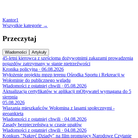
Kantor
1
Wszystkie kategorie →
Przeczytaj
Wiadomości
Artykuły
45-letni kierowca z sześcioma dożywotnimi zakazami prowadzenia
pojazdów zatrzymany w stanie nietrzeźwości
Kronika policyjna · 06.08.2026
Wyłożenie projektu mpzp terenu Ośrodka Sportu i Rekreacji w
Wołominie do publicznego wglądu
Wiadomości z ostatniej chwili · 05.08.2026
Aktualizacja certyfikatów w aplikacji mObywatel wymagana do 5
sierpnia
05.08.2026
Wiązania mieszkańców Wołomina z lasami społecznymi -
geoankieta
Wiadomości z ostatniej chwili · 04.08.2026
Zasady bezpieczeństwa w czasie upałów
Wiadomości z ostatniej chwili · 04.08.2026
Konkurs "Nakręć Dziady" na film promujący Narodowe Czytanie