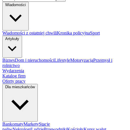
Wiadomości
Wiadomości z ostatniej chwili
Kronika policyjna
Sport
Artykuły
Biznes
Dom i nieruchomości
Lifestyle
Motoryzacja
Przemysł i
rolnictwo
Wydarzenia
Katalog firm
Oferty pracy
Dla mieszkańców
Bankomaty
Markety
Stacje
paliw
Nekrologi
Ludzie
Przewodniki
Kościoły
Kursy walut