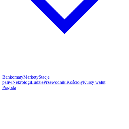
Bankomaty
Markety
Stacje
paliw
Nekrologi
Ludzie
Przewodniki
Kościoły
Kursy walut
Pogoda