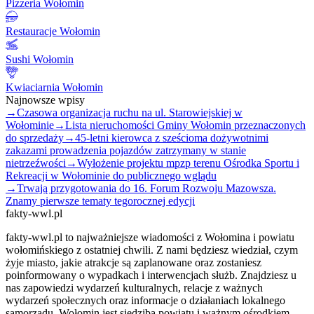
Pizzeria Wołomin
Restauracje Wołomin
Sushi Wołomin
Kwiaciarnia Wołomin
Najnowsze wpisy
→
Czasowa organizacja ruchu na ul. Starowiejskiej w
Wołominie
→
Lista nieruchomości Gminy Wołomin przeznaczonych
do sprzedaży
→
45-letni kierowca z sześcioma dożywotnimi
zakazami prowadzenia pojazdów zatrzymany w stanie
nietrzeźwości
→
Wyłożenie projektu mpzp terenu Ośrodka Sportu i
Rekreacji w Wołominie do publicznego wglądu
→
Trwają przygotowania do 16. Forum Rozwoju Mazowsza.
Znamy pierwsze tematy tegorocznej edycji
fakty-wwl.pl
fakty-wwl.pl to najważniejsze wiadomości z Wołomina i powiatu
wołomińskiego z ostatniej chwili. Z nami będziesz wiedział, czym
żyje miasto, jakie atrakcje są zaplanowane oraz zostaniesz
poinformowany o wypadkach i interwencjach służb. Znajdziesz u
nas zapowiedzi wydarzeń kulturalnych, relacje z ważnych
wydarzeń społecznych oraz informacje o działaniach lokalnego
samorządu. Wołomin jest siedzibą powiatu i ważnym ośrodkiem