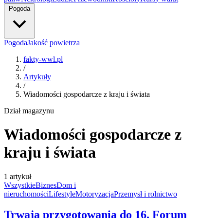
Pogoda
Pogoda
Jakość powietrza
fakty-wwl.pl
/
Artykuły
/
Wiadomości gospodarcze z kraju i świata
Dział magazynu
Wiadomości gospodarcze z
kraju i świata
1 artykuł
Wszystkie
Biznes
Dom i
nieruchomości
Lifestyle
Motoryzacja
Przemysł i rolnictwo
Trwają przygotowania do 16. Forum