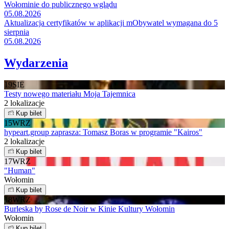
Wołominie do publicznego wglądu
05.08.2026
Aktualizacja certyfikatów w aplikacji mObywatel wymagana do 5
sierpnia
05.08.2026
Wydarzenia
19
SIE
Testy nowego materiału Moja Tajemnica
2 lokalizacje
Kup bilet
15
WRZ
hypeart.group zaprasza: Tomasz Boras w programie "Kairos"
2 lokalizacje
Kup bilet
17
WRZ
"Human"
Wołomin
Kup bilet
18
WRZ
Burleska by Rose de Noir w Kinie Kultury Wołomin
Wołomin
Kup bilet