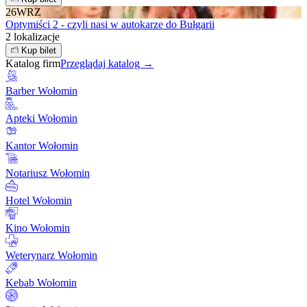
26
WRZ
Optymiści 2 - czyli nasi w autokarze do Bułgarii
2 lokalizacje
Kup bilet
Katalog firm
Przeglądaj katalog →
Barber Wołomin
Apteki Wołomin
Kantor Wołomin
Notariusz Wołomin
Hotel Wołomin
Kino Wołomin
Weterynarz Wołomin
Kebab Wołomin