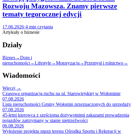
Rozwoju Mazowsza. Znamy pierwsze
tematy tegorocznej edycji
17.06.2026
·
4 min czytania
Artykuły o biznesie
Działy
Biznes
→
Dom i
nieruchomości
→
Lifestyle
→
Motoryzacja
→
Przemysł i rolnictwo
→
Wiadomości
Więcej →
Czasowa organizacja ruchu na ul. Starowiejskiej w Wołominie
07.08.2026
Lista nieruchomości Gminy Wołomin przeznaczonych do sprzedaży
07.08.2026
45-letni kierowca z sześcioma dożywotnimi zakazami prowadzenia
pojazdów zatrzymany w stanie nietrzeźwości
06.08.2026
Wyłożenie projektu mpzp terenu Ośrodka Sportu i Rekreacji w