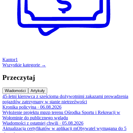
Kantor
1
Wszystkie kategorie →
Przeczytaj
Wiadomości
Artykuły
45-letni kierowca z sześcioma dożywotnimi zakazami prowadzenia
pojazdów zatrzymany w stanie nietrzeźwości
Kronika policyjna · 06.08.2026
Wyłożenie projektu mpzp terenu Ośrodka Sportu i Rekreacji w
Wołominie do publicznego wglądu
Wiadomości z ostatniej chwili · 05.08.2026
Aktualizacja certyfikatów w aplikacji mObywatel wymagana do 5