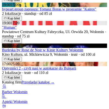
Kup bilet
19:00
15.09
hypeart.group zaprasza: Tomasz Boras w programie "Kairos"
2 lokalizacje · standup · od 85 zł
Kup bilet
19:00
17.09
"Human"
Powiatowe Centrum Kultury Fabryczka, Ul. Orwida 20, Wołomin ·
standup · od 75 zł
Kup bilet
19:00
18.09
Burleska by Rose de Noir w Kinie Kultury Wołomin
Kino Kultura, ul. Mickiewicza 9, Wołomin · teatr · od 100 zł
Kup bilet
17:00
25.09
Optymiści 2 - czyli nasi w autokarze do Bułgarii
2 lokalizacje · teatr · od 110 zł
Kup bilet
Katalog firm
Przeglądaj katalog →
Barber Wołomin
Apteki Wołomin