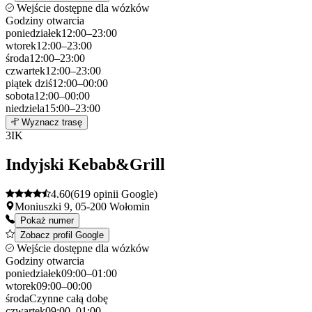
Wejście dostępne dla wózków
Godziny otwarcia
poniedziałek
12:00–23:00
wtorek
12:00–23:00
środa
12:00–23:00
czwartek
12:00–23:00
piątek
dziś
12:00–00:00
sobota
12:00–00:00
niedziela
15:00–23:00
Leaflet
|
©
OpenStreetMap
2
Wyznacz trasę
+
3
IK
−
Indyjski Kebab&Grill
4.60
(619 opinii Google)
Moniuszki 9, 05-200 Wołomin
Pokaż numer
Zobacz profil Google
Wejście dostępne dla wózków
Godziny otwarcia
poniedziałek
09:00–01:00
wtorek
09:00–00:00
środa
Czynne całą dobę
czwartek
09:00–01:00