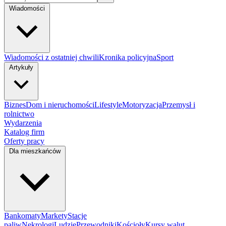
Wiadomości
Wiadomości z ostatniej chwili
Kronika policyjna
Sport
Artykuły
Biznes
Dom i nieruchomości
Lifestyle
Motoryzacja
Przemysł i
rolnictwo
Wydarzenia
Katalog firm
Oferty pracy
Dla mieszkańców
Bankomaty
Markety
Stacje
paliw
Nekrologi
Ludzie
Przewodniki
Kościoły
Kursy walut