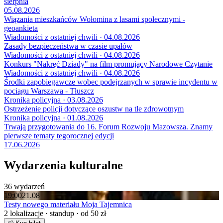
sierpnia
05.08.2026
Wiązania mieszkańców Wołomina z lasami społecznymi -
geoankieta
Wiadomości z ostatniej chwili · 04.08.2026
Zasady bezpieczeństwa w czasie upałów
Wiadomości z ostatniej chwili · 04.08.2026
Konkurs "Nakręć Dziady" na film promujący Narodowe Czytanie
Wiadomości z ostatniej chwili · 04.08.2026
Środki zapobiegawcze wobec podejrzanych w sprawie incydentu w
pociągu Warszawa - Tłuszcz
Kronika policyjna · 03.08.2026
Ostrzeżenie policji dotyczące oszustw na tle zdrowotnym
Kronika policyjna · 01.08.2026
Trwają przygotowania do 16. Forum Rozwoju Mazowsza. Znamy
pierwsze tematy tegorocznej edycji
17.06.2026
Wydarzenia kulturalne
36 wydarzeń
19:00
21.08
Testy nowego materiału Moja Tajemnica
2 lokalizacje · standup · od 50 zł