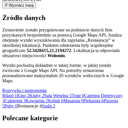
4
Wyznacz trasę
+
Źródło danych
−
Zestawienie zostało przygotowane na podstawie danych firm
pozyskanych bezpośrednio za pomocą Google Maps API. Analiza
obejmuje wyniki wyszukiwania dla zapytania „Restauracje” w
określonej lokalizacji. Punktem odniesienia były współrzędne
geograficzne
52.3428415,21.2194272
. Lokalizacja ta odpowiada
obszarowi miejscowości
Wołomin
.
Wyniki pochodzą dokładnie w takiej formie, w jakiej zostały
zwrócone z Google Maps API. Na potrzeby zestawienia
przeanalizowano maksymalnie 20 wyników widocznych w Google
Maps.
Rozrywka i gastronomia
Bilard
1
Kino
2
Kluby
2
Sala Weselna
5
Teatr
0
Catering Dietetyczny
3
Cukiernia
3
Kawiarnia
2
Kebab
6
Masarnia
0
Piekarnia
6
Pizzeria
5
Puby
0
Restauracje
4
Sushi
2
Polecane kategorie