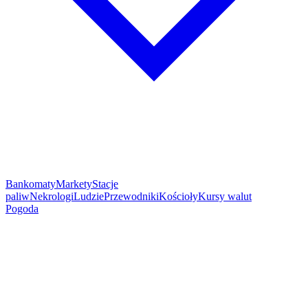
Bankomaty
Markety
Stacje
paliw
Nekrologi
Ludzie
Przewodniki
Kościoły
Kursy walut
Pogoda