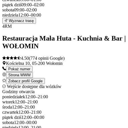
piątek
dziś
09:00–02:00
sobota
09:00–02:00
niedziela
12:00–00:00
Leaflet
|
©
OpenStreetMap
3
Wyznacz trasę
+
4
RM
−
Restauracja Mała Huta - Kuchnia & Bar |
WOŁOMIN
4.50
(774 opinii Google)
Kościelna 10, 05-200 Wołomin
Pokaż numer
Strona WWW
Zobacz profil Google
Wejście dostępne dla wózków
Godziny otwarcia
poniedziałek
12:00–21:00
wtorek
12:00–21:00
środa
12:00–21:00
czwartek
12:00–21:00
piątek
dziś
12:00–00:00
sobota
12:00–00:00
niedziela
12:00–21:00
Leaflet
|
©
OpenStreetMap