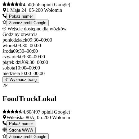
4.50
(656 opinii Google)
1 Maja 24, 05-200 Wołomin
Pokaż numer
Zobacz profil Google
Wejście dostępne dla wózków
Godziny otwarcia
poniedziałek
09:30–00:00
wtorek
09:30–00:00
środa
09:30–00:00
czwartek
09:30–00:00
piątek
dziś
09:30–00:00
sobota
10:00–00:00
niedziela
10:00–00:00
Leaflet
|
©
OpenStreetMap
1
Wyznacz trasę
+
2
F
−
FoodTruckLokal
4.60
(497 opinii Google)
Wileńska 80A, 05-200 Wołomin
Pokaż numer
Strona WWW
Zobacz profil Google