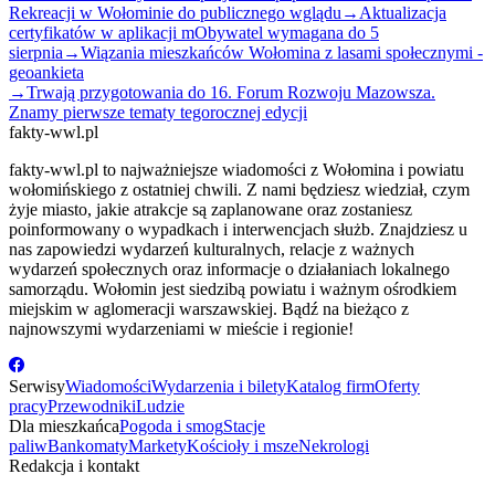
Rekreacji w Wołominie do publicznego wglądu
→
Aktualizacja
certyfikatów w aplikacji mObywatel wymagana do 5
sierpnia
→
Wiązania mieszkańców Wołomina z lasami społecznymi -
geoankieta
→
Trwają przygotowania do 16. Forum Rozwoju Mazowsza.
Znamy pierwsze tematy tegorocznej edycji
fakty-wwl.pl
fakty-wwl.pl to najważniejsze wiadomości z Wołomina i powiatu
wołomińskiego z ostatniej chwili. Z nami będziesz wiedział, czym
żyje miasto, jakie atrakcje są zaplanowane oraz zostaniesz
poinformowany o wypadkach i interwencjach służb. Znajdziesz u
nas zapowiedzi wydarzeń kulturalnych, relacje z ważnych
wydarzeń społecznych oraz informacje o działaniach lokalnego
samorządu. Wołomin jest siedzibą powiatu i ważnym ośrodkiem
miejskim w aglomeracji warszawskiej. Bądź na bieżąco z
najnowszymi wydarzeniami w mieście i regionie!
Serwisy
Wiadomości
Wydarzenia i bilety
Katalog firm
Oferty
pracy
Przewodniki
Ludzie
Dla mieszkańca
Pogoda i smog
Stacje
paliw
Bankomaty
Markety
Kościoły i msze
Nekrologi
Redakcja i kontakt