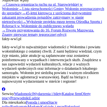
Najnowsze wpisy
→
Czasowa organizacja ruchu na ul. Starowiejskiej w
Wołominie
→
Lista nieruchomości Gminy Wołomin przeznaczonych
do sprzedaży
→
45-letni kierowca z sześcioma dożywotnimi
zakazami prowadzenia pojazdów zatrzymany w stanie
nietrzeźwości
→
Wyłożenie projektu mpzp terenu Ośrodka Sportu i
Rekreacji w Wołominie do publicznego wglądu
→
Trwają przygotowania do 16. Forum Rozwoju Mazowsza.
Znamy pierwsze tematy tegorocznej edycji
fakty-wwl.pl
fakty-wwl.pl to najważniejsze wiadomości z Wołomina i powiatu
wołomińskiego z ostatniej chwili. Z nami będziesz wiedział, czym
żyje miasto, jakie atrakcje są zaplanowane oraz zostaniesz
poinformowany o wypadkach i interwencjach służb. Znajdziesz u
nas zapowiedzi wydarzeń kulturalnych, relacje z ważnych
wydarzeń społecznych oraz informacje o działaniach lokalnego
samorządu. Wołomin jest siedzibą powiatu i ważnym ośrodkiem
miejskim w aglomeracji warszawskiej. Bądź na bieżąco z
najnowszymi wydarzeniami w mieście i regionie!
Serwisy
Wiadomości
Wydarzenia i bilety
Katalog firm
Oferty
pracy
Przewodniki
Ludzie
Dla mieszkańca
Pogoda i smog
Stacje
paliw
Bankomaty
Markety
Kościoły i msze
Nekrologi