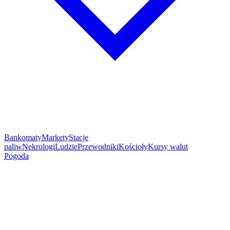
Bankomaty
Markety
Stacje
paliw
Nekrologi
Ludzie
Przewodniki
Kościoły
Kursy walut
Pogoda