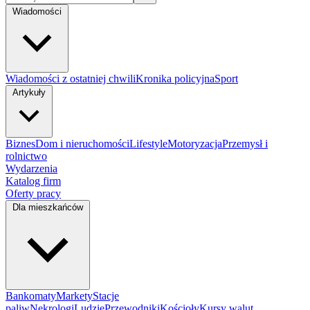
Wiadomości
Wiadomości z ostatniej chwili
Kronika policyjna
Sport
Artykuły
Biznes
Dom i nieruchomości
Lifestyle
Motoryzacja
Przemysł i
rolnictwo
Wydarzenia
Katalog firm
Oferty pracy
Dla mieszkańców
Bankomaty
Markety
Stacje
paliw
Nekrologi
Ludzie
Przewodniki
Kościoły
Kursy walut