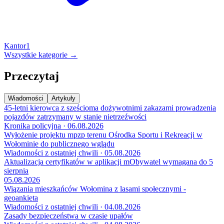
Kantor
1
Wszystkie kategorie →
Przeczytaj
Wiadomości
Artykuły
45-letni kierowca z sześcioma dożywotnimi zakazami prowadzenia
pojazdów zatrzymany w stanie nietrzeźwości
Kronika policyjna · 06.08.2026
Wyłożenie projektu mpzp terenu Ośrodka Sportu i Rekreacji w
Wołominie do publicznego wglądu
Wiadomości z ostatniej chwili · 05.08.2026
Aktualizacja certyfikatów w aplikacji mObywatel wymagana do 5
sierpnia
05.08.2026
Wiązania mieszkańców Wołomina z lasami społecznymi -
geoankieta
Wiadomości z ostatniej chwili · 04.08.2026
Zasady bezpieczeństwa w czasie upałów