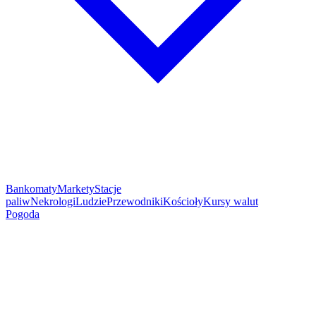
Bankomaty
Markety
Stacje
paliw
Nekrologi
Ludzie
Przewodniki
Kościoły
Kursy walut
Pogoda