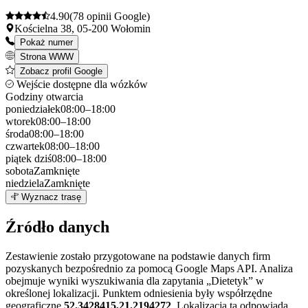
4.90
(78 opinii Google)
Kościelna 38, 05-200 Wołomin
Pokaż numer
Strona WWW
Zobacz profil Google
Wejście dostępne dla wózków
Godziny otwarcia
poniedziałek
08:00–18:00
wtorek
08:00–18:00
środa
08:00–18:00
czwartek
08:00–18:00
piątek
dziś
08:00–18:00
sobota
Zamknięte
niedziela
Zamknięte
Leaflet
|
©
OpenStreetMap
1
Wyznacz trasę
+
Źródło danych
−
Zestawienie zostało przygotowane na podstawie danych firm
pozyskanych bezpośrednio za pomocą Google Maps API. Analiza
obejmuje wyniki wyszukiwania dla zapytania „Dietetyk” w
określonej lokalizacji. Punktem odniesienia były współrzędne
geograficzne
52.3428415,21.2194272
. Lokalizacja ta odpowiada