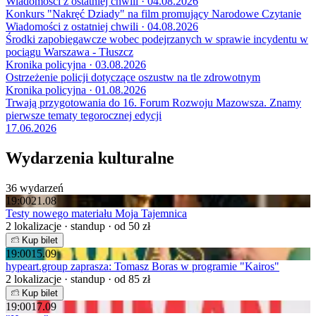
Wiadomości z ostatniej chwili · 04.08.2026
Konkurs "Nakręć Dziady" na film promujący Narodowe Czytanie
Wiadomości z ostatniej chwili · 04.08.2026
Środki zapobiegawcze wobec podejrzanych w sprawie incydentu w
pociągu Warszawa - Tłuszcz
Kronika policyjna · 03.08.2026
Ostrzeżenie policji dotyczące oszustw na tle zdrowotnym
Kronika policyjna · 01.08.2026
Trwają przygotowania do 16. Forum Rozwoju Mazowsza. Znamy
pierwsze tematy tegorocznej edycji
17.06.2026
Wydarzenia kulturalne
36 wydarzeń
19:00
21.08
Testy nowego materiału Moja Tajemnica
2 lokalizacje · standup · od 50 zł
Kup bilet
19:00
15.09
hypeart.group zaprasza: Tomasz Boras w programie "Kairos"
2 lokalizacje · standup · od 85 zł
Kup bilet
19:00
17.09