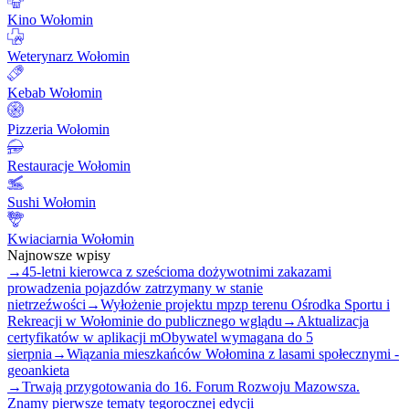
Kino Wołomin
Weterynarz Wołomin
Kebab Wołomin
Pizzeria Wołomin
Restauracje Wołomin
Sushi Wołomin
Kwiaciarnia Wołomin
Najnowsze wpisy
→
45-letni kierowca z sześcioma dożywotnimi zakazami
prowadzenia pojazdów zatrzymany w stanie
nietrzeźwości
→
Wyłożenie projektu mpzp terenu Ośrodka Sportu i
Rekreacji w Wołominie do publicznego wglądu
→
Aktualizacja
certyfikatów w aplikacji mObywatel wymagana do 5
sierpnia
→
Wiązania mieszkańców Wołomina z lasami społecznymi -
geoankieta
→
Trwają przygotowania do 16. Forum Rozwoju Mazowsza.
Znamy pierwsze tematy tegorocznej edycji