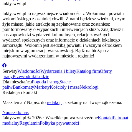
fakty-wwl.pl
fakty-wwl.pl to najważniejsze wiadomości z Wołomina i powiatu
wołomińskiego z ostatniej chwili. Z nami będziesz wiedział, czym
żyje miasto, jakie atrakcje są zaplanowane oraz zostaniesz
poinformowany o wypadkach i interwencjach służb. Znajdziesz u
nas zapowiedzi wydarzeń kulturalnych, relacje z ważnych
wydarzeń społecznych oraz informacje o działaniach lokalnego
samorządu. Wołomin jest siedzibą powiatu i ważnym ośrodkiem
miejskim w aglomeracji warszawskiej. Bądź na bieżąco z
najnowszymi wydarzeniami w mieście i regionie!
Serwisy
Wiadomości
Wydarzenia i bilety
Katalog firm
Oferty
pracy
Przewodniki
Ludzie
Dla mieszkańca
Pogoda i smog
Stacje
paliw
Bankomaty
Markety
Kościoły i msze
Nekrologi
Redakcja i kontakt
Masz temat? Napisz do
redakcji
- czekamy na Twoje zgłoszenia.
Napisz do nas
fakty-wwl.pl © 2026 · Wszelkie prawa zastrzeżone
Kontakt
Patronat
medialny
Regulamin
Polityka prywatności