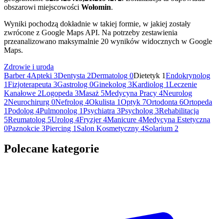
obszarowi miejscowości
Wołomin
.
Wyniki pochodzą dokładnie w takiej formie, w jakiej zostały
zwrócone z Google Maps API. Na potrzeby zestawienia
przeanalizowano maksymalnie 20 wyników widocznych w Google
Maps.
Zdrowie i uroda
Barber
4
Apteki
3
Dentysta
2
Dermatolog
0
Dietetyk
1
Endokrynolog
1
Fizjoterapeuta
3
Gastrolog
0
Ginekolog
3
Kardiolog
1
Leczenie
Kanałowe
2
Logopeda
3
Masaż
5
Medycyna Pracy
4
Neurolog
2
Neurochirurg
0
Nefrolog
4
Okulista
1
Optyk
7
Ortodonta
6
Ortopeda
1
Podolog
4
Pulmonolog
1
Psychiatra
3
Psycholog
3
Rehabilitacja
5
Reumatolog
5
Urolog
4
Fryzjer
4
Manicure
4
Medycyna Estetyczna
0
Paznokcie
3
Piercing
1
Salon Kosmetyczny
4
Solarium
2
Polecane kategorie