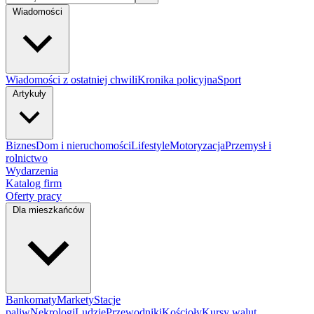
Wiadomości
Wiadomości z ostatniej chwili
Kronika policyjna
Sport
Artykuły
Biznes
Dom i nieruchomości
Lifestyle
Motoryzacja
Przemysł i
rolnictwo
Wydarzenia
Katalog firm
Oferty pracy
Dla mieszkańców
Bankomaty
Markety
Stacje
paliw
Nekrologi
Ludzie
Przewodniki
Kościoły
Kursy walut