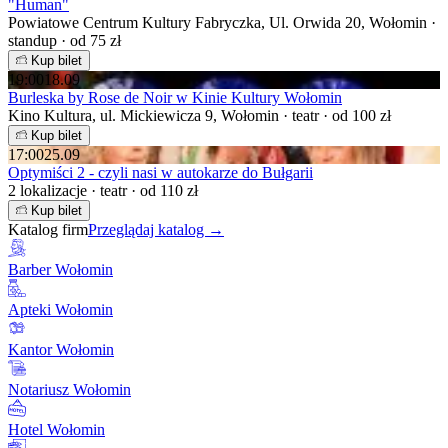
"Human"
Powiatowe Centrum Kultury Fabryczka, Ul. Orwida 20, Wołomin ·
standup · od 75 zł
Kup bilet
19:00
18.09
Burleska by Rose de Noir w Kinie Kultury Wołomin
Kino Kultura, ul. Mickiewicza 9, Wołomin · teatr · od 100 zł
Kup bilet
17:00
25.09
Optymiści 2 - czyli nasi w autokarze do Bułgarii
2 lokalizacje · teatr · od 110 zł
Kup bilet
Katalog firm
Przeglądaj katalog →
Barber Wołomin
Apteki Wołomin
Kantor Wołomin
Notariusz Wołomin
Hotel Wołomin