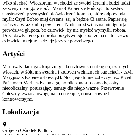
tylko słychać. Wieczorami wychodzi ze swojej żeremi i budzi ludzi
ze sceny i tam go widać. "Mamo! Papier się kończy!" to zestaw
spostrzeżeń, przemyśleń, doświadczeń komika, które odpowiada
myśli: Czyń Bobro miej dystans, ssij a będzie Ci ssane. Papier się
kończy a wraz z nim pewna era. Nadchodzi sztuczna inteligencja i
prawdziwa głupota. bo człowiek, by nie myśleć wymyślił robota.
Duża dawka, energii i próba pozytywnego spojrzenia na ten żywot
człowieka miejmy nadzieję jeszcze poczciwego.
Artyści
Mariusz Kałamaga - kojarzony jako człowieka o długich, czarnych
włosach, w żółtym sweterku i grubych wełnianych papuciach - czyli
Maryjusz z Kabaretu Łowcy.B. No - jego tu nie zobaczycie... Przed
Państwem Mariusz Kałamaga, komik stand-up comedy, ostry,
nieobliczalny, poruszający tematy dla niego ważne. Przewrotnie
śmieszny, zwraca uwagę na to co głupie, nonsensowne i
kontrowersyjne.
Lokalizacja
Grójecki Ośrodek Kultury