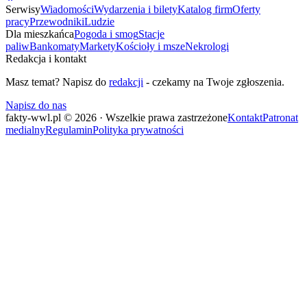
Serwisy
Wiadomości
Wydarzenia i bilety
Katalog firm
Oferty
pracy
Przewodniki
Ludzie
Dla mieszkańca
Pogoda i smog
Stacje
paliw
Bankomaty
Markety
Kościoły i msze
Nekrologi
Redakcja i kontakt
Masz temat? Napisz do
redakcji
- czekamy na Twoje zgłoszenia.
Napisz do nas
fakty-wwl.pl © 2026 · Wszelkie prawa zastrzeżone
Kontakt
Patronat
medialny
Regulamin
Polityka prywatności