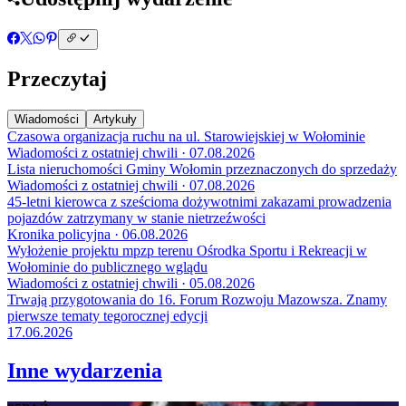
Przeczytaj
Wiadomości
Artykuły
Czasowa organizacja ruchu na ul. Starowiejskiej w Wołominie
Wiadomości z ostatniej chwili · 07.08.2026
Lista nieruchomości Gminy Wołomin przeznaczonych do sprzedaży
Wiadomości z ostatniej chwili · 07.08.2026
45-letni kierowca z sześcioma dożywotnimi zakazami prowadzenia
pojazdów zatrzymany w stanie nietrzeźwości
Kronika policyjna · 06.08.2026
Wyłożenie projektu mpzp terenu Ośrodka Sportu i Rekreacji w
Wołominie do publicznego wglądu
Wiadomości z ostatniej chwili · 05.08.2026
Trwają przygotowania do 16. Forum Rozwoju Mazowsza. Znamy
pierwsze tematy tegorocznej edycji
17.06.2026
Inne wydarzenia