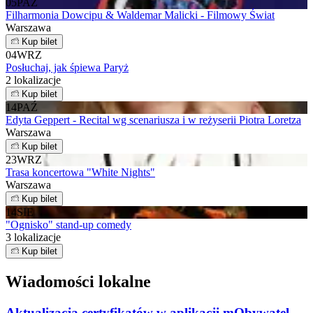
05
PAŹ
Filharmonia Dowcipu & Waldemar Malicki - Filmowy Świat
Warszawa
Kup bilet
04
WRZ
Posłuchaj, jak śpiewa Paryż
2 lokalizacje
Kup bilet
14
PAŹ
Edyta Geppert - Recital wg scenariusza i w reżyserii Piotra Loretza
Warszawa
Kup bilet
23
WRZ
Trasa koncertowa "White Nights"
Warszawa
Kup bilet
14
SIE
"Ognisko" stand-up comedy
3 lokalizacje
Kup bilet
Wiadomości lokalne
Aktualizacja certyfikatów w aplikacji mObywatel