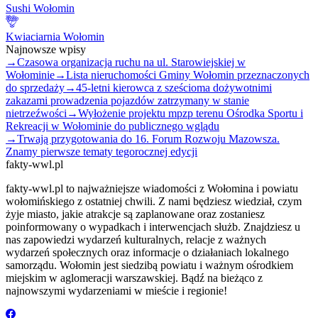
Sushi Wołomin
Kwiaciarnia Wołomin
Najnowsze wpisy
→
Czasowa organizacja ruchu na ul. Starowiejskiej w
Wołominie
→
Lista nieruchomości Gminy Wołomin przeznaczonych
do sprzedaży
→
45-letni kierowca z sześcioma dożywotnimi
zakazami prowadzenia pojazdów zatrzymany w stanie
nietrzeźwości
→
Wyłożenie projektu mpzp terenu Ośrodka Sportu i
Rekreacji w Wołominie do publicznego wglądu
→
Trwają przygotowania do 16. Forum Rozwoju Mazowsza.
Znamy pierwsze tematy tegorocznej edycji
fakty-wwl.pl
fakty-wwl.pl to najważniejsze wiadomości z Wołomina i powiatu
wołomińskiego z ostatniej chwili. Z nami będziesz wiedział, czym
żyje miasto, jakie atrakcje są zaplanowane oraz zostaniesz
poinformowany o wypadkach i interwencjach służb. Znajdziesz u
nas zapowiedzi wydarzeń kulturalnych, relacje z ważnych
wydarzeń społecznych oraz informacje o działaniach lokalnego
samorządu. Wołomin jest siedzibą powiatu i ważnym ośrodkiem
miejskim w aglomeracji warszawskiej. Bądź na bieżąco z
najnowszymi wydarzeniami w mieście i regionie!