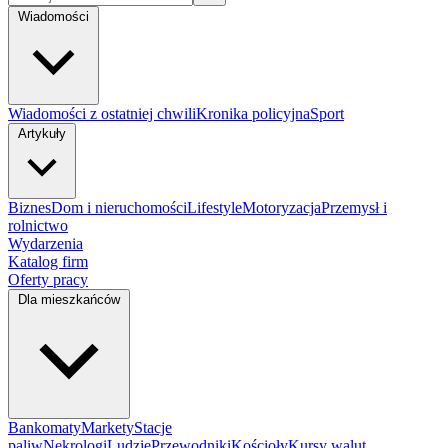
Wiadomości
Wiadomości z ostatniej chwili
Kronika policyjna
Sport
Artykuły
Biznes
Dom i nieruchomości
Lifestyle
Motoryzacja
Przemysł i
rolnictwo
Wydarzenia
Katalog firm
Oferty pracy
Dla mieszkańców
Bankomaty
Markety
Stacje
paliw
Nekrologi
Ludzie
Przewodniki
Kościoły
Kursy walut