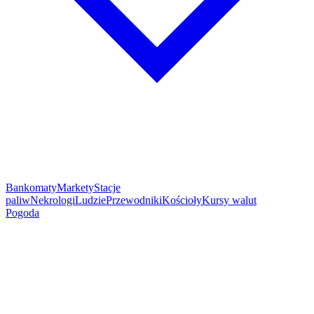
Bankomaty
Markety
Stacje
paliw
Nekrologi
Ludzie
Przewodniki
Kościoły
Kursy walut
Pogoda