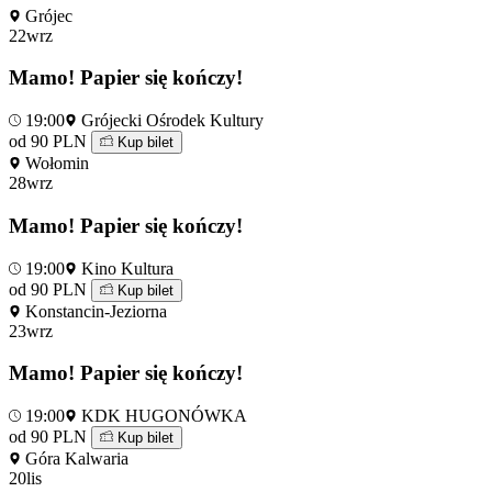
Grójec
22
wrz
Mamo! Papier się kończy!
19:00
Grójecki Ośrodek Kultury
od 90 PLN
Kup bilet
Wołomin
28
wrz
Mamo! Papier się kończy!
19:00
Kino Kultura
od 90 PLN
Kup bilet
Konstancin-Jeziorna
23
wrz
Mamo! Papier się kończy!
19:00
KDK HUGONÓWKA
od 90 PLN
Kup bilet
Góra Kalwaria
20
lis