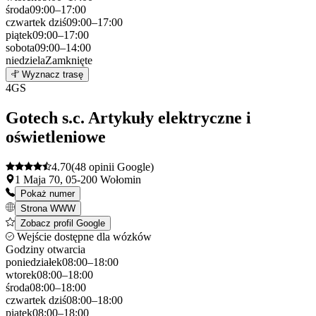
środa
09:00–17:00
czwartek
dziś
09:00–17:00
piątek
09:00–17:00
sobota
09:00–14:00
niedziela
Zamknięte
Leaflet
|
©
OpenStreetMap
3
Wyznacz trasę
+
4
GS
−
Gotech s.c. Artykuły elektryczne i
oświetleniowe
4.70
(48 opinii Google)
1 Maja 70, 05-200 Wołomin
Pokaż numer
Strona WWW
Zobacz profil Google
Wejście dostępne dla wózków
Godziny otwarcia
poniedziałek
08:00–18:00
wtorek
08:00–18:00
środa
08:00–18:00
czwartek
dziś
08:00–18:00
piątek
08:00–18:00