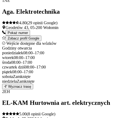
1
AE
Aga. Elektrotechnika
4.80
(29 opinii Google)
Geodetów 43, 05-200 Wołomin
Pokaż numer
Zobacz profil Google
Wejście dostępne dla wózków
Godziny otwarcia
poniedziałek
08:00–17:00
wtorek
08:00–17:00
środa
08:00–17:00
czwartek
dziś
08:00–17:00
piątek
08:00–17:00
sobota
Zamknięte
niedziela
Zamknięte
Leaflet
|
©
OpenStreetMap
1
Wyznacz trasę
+
2
EH
−
EL-KAM Hurtownia art. elektrycznych
5.00
(8 opinii Google)