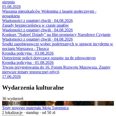
sierpnia
05.08.2026
Wiązania mieszkańców Wołomina z lasami społecznymi -
geoankieta
Wiadomości z ostatniej chwili · 04.08.2026
Zasady bezpieczeństwa w czasie upałów
Wiadomości z ostatniej chwili · 04.08.2026
Konkurs "Nakręć Dziady" na film promujący Narodowe Czytanie
Wiadomości z ostatniej chwili · 04.08.2026
Środki zapobiegawcze wobec podejrzanych w sprawie incydentu w
pociągu Warszawa - Tłuszcz
Kronika policyjna · 03.08.2026
Ostrzeżenie policji dotyczące oszustw na tle zdrowotnym
Kronika policyjna · 01.08.2026
Trwają przygotowania do 16. Forum Rozwoju Mazowsza. Znamy
pierwsze tematy tegorocznej edycji
17.06.2026
Wydarzenia kulturalne
36 wydarzeń
19:00
21.08
Testy nowego materiału Moja Tajemnica
2 lokalizacje · standup · od 50 zł