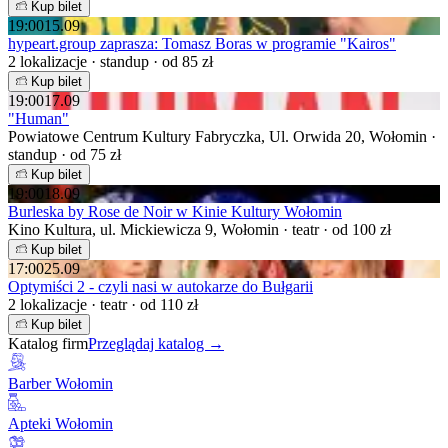
Kup bilet
19:00
15.09
hypeart.group zaprasza: Tomasz Boras w programie "Kairos"
2 lokalizacje · standup · od 85 zł
Kup bilet
19:00
17.09
"Human"
Powiatowe Centrum Kultury Fabryczka, Ul. Orwida 20, Wołomin ·
standup · od 75 zł
Kup bilet
19:00
18.09
Burleska by Rose de Noir w Kinie Kultury Wołomin
Kino Kultura, ul. Mickiewicza 9, Wołomin · teatr · od 100 zł
Kup bilet
17:00
25.09
Optymiści 2 - czyli nasi w autokarze do Bułgarii
2 lokalizacje · teatr · od 110 zł
Kup bilet
Katalog firm
Przeglądaj katalog →
Barber Wołomin
Apteki Wołomin