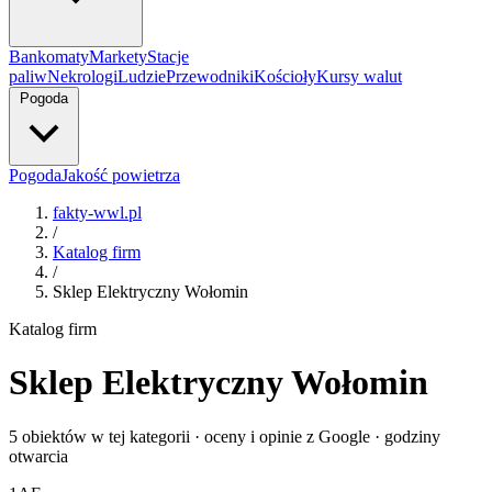
Bankomaty
Markety
Stacje
paliw
Nekrologi
Ludzie
Przewodniki
Kościoły
Kursy walut
Pogoda
Pogoda
Jakość powietrza
fakty-wwl.pl
/
Katalog firm
/
Sklep Elektryczny Wołomin
Katalog firm
Sklep Elektryczny Wołomin
5 obiektów w tej kategorii · oceny i opinie z Google · godziny
otwarcia