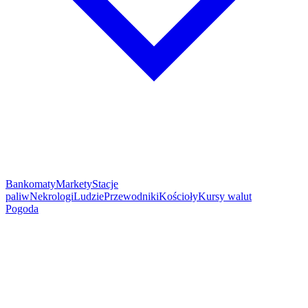
Bankomaty
Markety
Stacje
paliw
Nekrologi
Ludzie
Przewodniki
Kościoły
Kursy walut
Pogoda