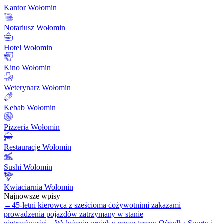
Kantor Wołomin
Notariusz Wołomin
Hotel Wołomin
Kino Wołomin
Weterynarz Wołomin
Kebab Wołomin
Pizzeria Wołomin
Restauracje Wołomin
Sushi Wołomin
Kwiaciarnia Wołomin
Najnowsze wpisy
→
45-letni kierowca z sześcioma dożywotnimi zakazami
prowadzenia pojazdów zatrzymany w stanie
nietrzeźwości
→
Wyłożenie projektu mpzp terenu Ośrodka Sportu i