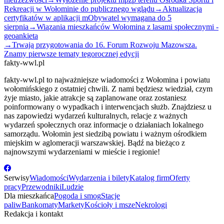
Rekreacji w Wołominie do publicznego wglądu
→
Aktualizacja
certyfikatów w aplikacji mObywatel wymagana do 5
sierpnia
→
Wiązania mieszkańców Wołomina z lasami społecznymi -
geoankieta
→
Trwają przygotowania do 16. Forum Rozwoju Mazowsza.
Znamy pierwsze tematy tegorocznej edycji
fakty-wwl.pl
fakty-wwl.pl to najważniejsze wiadomości z Wołomina i powiatu
wołomińskiego z ostatniej chwili. Z nami będziesz wiedział, czym
żyje miasto, jakie atrakcje są zaplanowane oraz zostaniesz
poinformowany o wypadkach i interwencjach służb. Znajdziesz u
nas zapowiedzi wydarzeń kulturalnych, relacje z ważnych
wydarzeń społecznych oraz informacje o działaniach lokalnego
samorządu. Wołomin jest siedzibą powiatu i ważnym ośrodkiem
miejskim w aglomeracji warszawskiej. Bądź na bieżąco z
najnowszymi wydarzeniami w mieście i regionie!
Serwisy
Wiadomości
Wydarzenia i bilety
Katalog firm
Oferty
pracy
Przewodniki
Ludzie
Dla mieszkańca
Pogoda i smog
Stacje
paliw
Bankomaty
Markety
Kościoły i msze
Nekrologi
Redakcja i kontakt