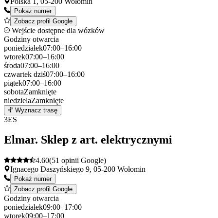
Polska 1, 05-200 Wołomin
Pokaż numer
Zobacz profil Google
Wejście dostępne dla wózków
Godziny otwarcia
poniedziałek
07:00–16:00
wtorek
07:00–16:00
środa
07:00–16:00
czwartek
dziś
07:00–16:00
piątek
07:00–16:00
sobota
Zamknięte
niedziela
Zamknięte
Leaflet
|
©
OpenStreetMap
2
Wyznacz trasę
+
3
ES
−
Elmar. Sklep z art. elektrycznymi
4.60
(51 opinii Google)
Ignacego Daszyńskiego 9, 05-200 Wołomin
Pokaż numer
Zobacz profil Google
Godziny otwarcia
poniedziałek
09:00–17:00
wtorek
09:00–17:00