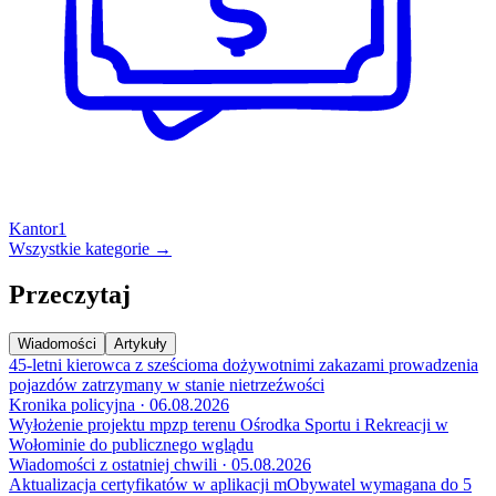
Kantor
1
Wszystkie kategorie →
Przeczytaj
Wiadomości
Artykuły
45-letni kierowca z sześcioma dożywotnimi zakazami prowadzenia
pojazdów zatrzymany w stanie nietrzeźwości
Kronika policyjna · 06.08.2026
Wyłożenie projektu mpzp terenu Ośrodka Sportu i Rekreacji w
Wołominie do publicznego wglądu
Wiadomości z ostatniej chwili · 05.08.2026
Aktualizacja certyfikatów w aplikacji mObywatel wymagana do 5