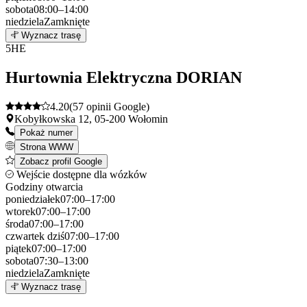
sobota
08:00–14:00
niedziela
Zamknięte
Leaflet
|
©
OpenStreetMap
4
Wyznacz trasę
+
5
HE
−
Hurtownia Elektryczna DORIAN
4.20
(57 opinii Google)
Kobyłkowska 12, 05-200 Wołomin
Pokaż numer
Strona WWW
Zobacz profil Google
Wejście dostępne dla wózków
Godziny otwarcia
poniedziałek
07:00–17:00
wtorek
07:00–17:00
środa
07:00–17:00
czwartek
dziś
07:00–17:00
piątek
07:00–17:00
sobota
07:30–13:00
niedziela
Zamknięte
Leaflet
|
©
OpenStreetMap
5
Wyznacz trasę
+