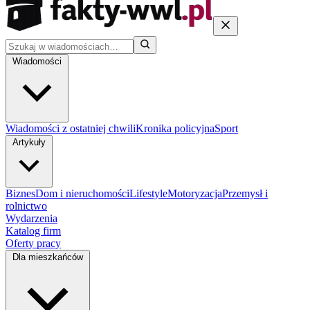
Wiadomości
Wiadomości z ostatniej chwili
Kronika policyjna
Sport
Artykuły
Biznes
Dom i nieruchomości
Lifestyle
Motoryzacja
Przemysł i
rolnictwo
Wydarzenia
Katalog firm
Oferty pracy
Dla mieszkańców