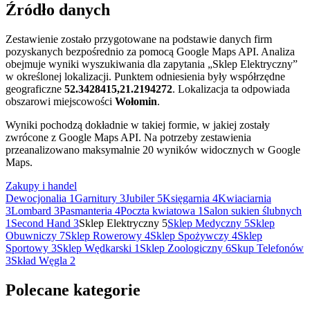
Źródło danych
−
Zestawienie zostało przygotowane na podstawie danych firm
pozyskanych bezpośrednio za pomocą Google Maps API. Analiza
obejmuje wyniki wyszukiwania dla zapytania „Sklep Elektryczny”
w określonej lokalizacji. Punktem odniesienia były współrzędne
geograficzne
52.3428415,21.2194272
. Lokalizacja ta odpowiada
obszarowi miejscowości
Wołomin
.
Wyniki pochodzą dokładnie w takiej formie, w jakiej zostały
zwrócone z Google Maps API. Na potrzeby zestawienia
przeanalizowano maksymalnie 20 wyników widocznych w Google
Maps.
Zakupy i handel
Dewocjonalia
1
Garnitury
3
Jubiler
5
Księgarnia
4
Kwiaciarnia
3
Lombard
3
Pasmanteria
4
Poczta kwiatowa
1
Salon sukien ślubnych
1
Second Hand
3
Sklep Elektryczny
5
Sklep Medyczny
5
Sklep
Obuwniczy
7
Sklep Rowerowy
4
Sklep Spożywczy
4
Sklep
Sportowy
3
Sklep Wędkarski
1
Sklep Zoologiczny
6
Skup Telefonów
3
Skład Węgla
2
Polecane kategorie