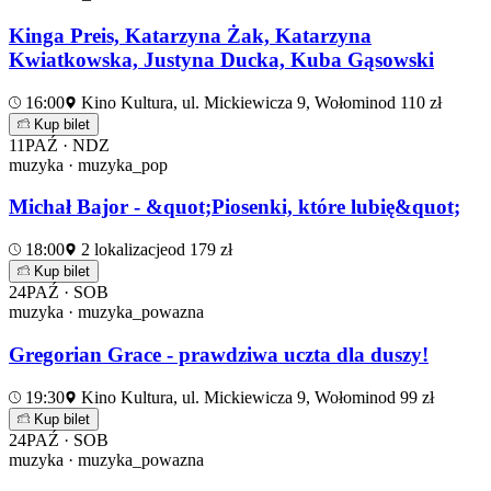
Kinga Preis, Katarzyna Żak, Katarzyna
Kwiatkowska, Justyna Ducka, Kuba Gąsowski
16:00
Kino Kultura, ul. Mickiewicza 9, Wołomin
od 110 zł
Kup bilet
11
PAŹ · NDZ
muzyka · muzyka_pop
Michał Bajor - &quot;Piosenki, które lubię&quot;
18:00
2 lokalizacje
od 179 zł
Kup bilet
24
PAŹ · SOB
muzyka · muzyka_powazna
Gregorian Grace - prawdziwa uczta dla duszy!
19:30
Kino Kultura, ul. Mickiewicza 9, Wołomin
od 99 zł
Kup bilet
24
PAŹ · SOB
muzyka · muzyka_powazna