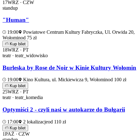
17
WRZ · CZW
standup
"Human"
19:00
Powiatowe Centrum Kultury Fabryczka, Ul. Orwida 20,
Wołomin
od 75 zł
Kup bilet
18
WRZ · PT
teatr · teatr_widowisko
Burleska by Rose de Noir w Kinie Kultury Wołomin
19:00
Kino Kultura, ul. Mickiewicza 9, Wołomin
od 100 zł
Kup bilet
25
WRZ · PT
teatr · teatr_komedia
Optymiści 2 - czyli nasi w autokarze do Bułgarii
17:00
2 lokalizacje
od 110 zł
Kup bilet
1
PAŹ · CZW
standup