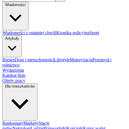
Wiadomości
Wiadomości z ostatniej chwili
Kronika policyjna
Sport
Artykuły
Biznes
Dom i nieruchomości
Lifestyle
Motoryzacja
Przemysł i
rolnictwo
Wydarzenia
Katalog firm
Oferty pracy
Dla mieszkańców
Bankomaty
Markety
Stacje
paliw
Nekrologi
Ludzie
Przewodniki
Kościoły
Kursy walut