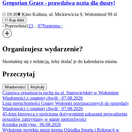
Gregorian Grace - prawdziwa uczta dla duszy!
19:30
Kino Kultura, ul. Mickiewicza 9, Wołomin
od 99 zł
Kup bilet
‹ Poprzednia
1
2
3
…
97
Następna ›
Organizujesz wydarzenie?
Skontaktuj się z redakcją, żeby dodać je do kalendarza miasta.
Przeczytaj
Wiadomości
Artykuły
Czasowa organizacja ruchu na ul. Starowiejskiej w Wołominie
Wiadomości z ostatniej chwili · 07.08.2026
Lista nieruchomości Gminy Wołomin przeznaczonych do sprzedaży
Wiadomości z ostatniej chwili · 07.08.2026
45-letni kierowca z sześcioma dożywotnimi zakazami prowadzenia
pojazdów zatrzymany w stanie nietrzeźwości
Kronika policyjna · 06.08.2026
Wyłożenie projektu mpzp terenu Ośrodka Sportu i Rekreacji w