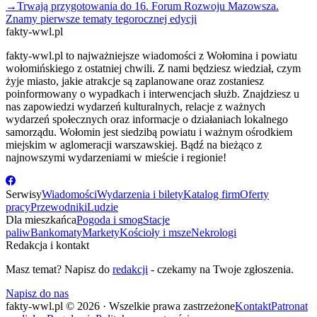
→
Trwają przygotowania do 16. Forum Rozwoju Mazowsza.
Znamy pierwsze tematy tegorocznej edycji
fakty-wwl.pl
fakty-wwl.pl to najważniejsze wiadomości z Wołomina i powiatu
wołomińskiego z ostatniej chwili. Z nami będziesz wiedział, czym
żyje miasto, jakie atrakcje są zaplanowane oraz zostaniesz
poinformowany o wypadkach i interwencjach służb. Znajdziesz u
nas zapowiedzi wydarzeń kulturalnych, relacje z ważnych
wydarzeń społecznych oraz informacje o działaniach lokalnego
samorządu. Wołomin jest siedzibą powiatu i ważnym ośrodkiem
miejskim w aglomeracji warszawskiej. Bądź na bieżąco z
najnowszymi wydarzeniami w mieście i regionie!
Serwisy
Wiadomości
Wydarzenia i bilety
Katalog firm
Oferty
pracy
Przewodniki
Ludzie
Dla mieszkańca
Pogoda i smog
Stacje
paliw
Bankomaty
Markety
Kościoły i msze
Nekrologi
Redakcja i kontakt
Masz temat? Napisz do
redakcji
- czekamy na Twoje zgłoszenia.
Napisz do nas
fakty-wwl.pl © 2026 · Wszelkie prawa zastrzeżone
Kontakt
Patronat