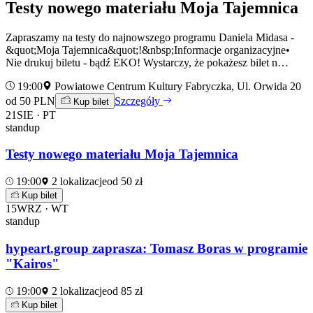
Testy nowego materiału Moja Tajemnica
Zapraszamy na testy do najnowszego programu Daniela Midasa -
&quot;Moja Tajemnica&quot;!&nbsp;Informacje organizacyjne•
Nie drukuj biletu - bądź EKO! Wystarczy, że pokażesz bilet n…
19:00
Powiatowe Centrum Kultury Fabryczka, Ul. Orwida 20
od 50 PLN
Szczegóły
Kup bilet
21
SIE · PT
standup
Testy nowego materiału Moja Tajemnica
19:00
2 lokalizacje
od 50 zł
Kup bilet
15
WRZ · WT
standup
hypeart.group zaprasza: Tomasz Boras w programie
"Kairos"
19:00
2 lokalizacje
od 85 zł
Kup bilet