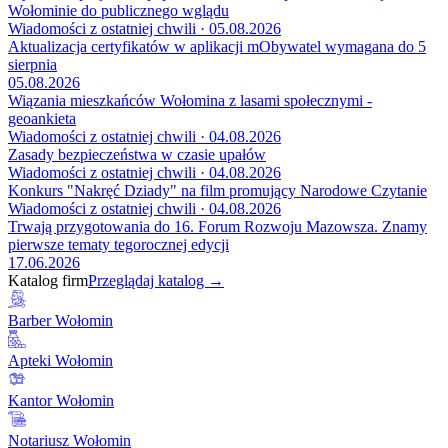
Wołominie do publicznego wglądu
Wiadomości z ostatniej chwili · 05.08.2026
Aktualizacja certyfikatów w aplikacji mObywatel wymagana do 5
sierpnia
05.08.2026
Wiązania mieszkańców Wołomina z lasami społecznymi -
geoankieta
Wiadomości z ostatniej chwili · 04.08.2026
Zasady bezpieczeństwa w czasie upałów
Wiadomości z ostatniej chwili · 04.08.2026
Konkurs "Nakręć Dziady" na film promujący Narodowe Czytanie
Wiadomości z ostatniej chwili · 04.08.2026
Trwają przygotowania do 16. Forum Rozwoju Mazowsza. Znamy
pierwsze tematy tegorocznej edycji
17.06.2026
Katalog firm
Przeglądaj katalog →
Barber Wołomin
Apteki Wołomin
Kantor Wołomin
Notariusz Wołomin