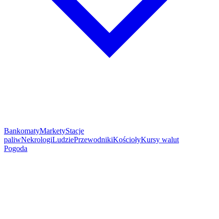
Bankomaty
Markety
Stacje
paliw
Nekrologi
Ludzie
Przewodniki
Kościoły
Kursy walut
Pogoda