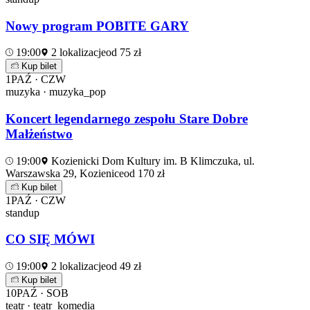
Nowy program POBITE GARY
19:00
2 lokalizacje
od 75 zł
Kup bilet
1
PAŹ · CZW
muzyka · muzyka_pop
Koncert legendarnego zespołu Stare Dobre
Małżeństwo
19:00
Kozienicki Dom Kultury im. B Klimczuka, ul.
Warszawska 29, Kozienice
od 170 zł
Kup bilet
1
PAŹ · CZW
standup
CO SIĘ MÓWI
19:00
2 lokalizacje
od 49 zł
Kup bilet
10
PAŹ · SOB
teatr · teatr_komedia