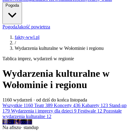
Pogoda
Pogoda
Jakość powietrza
fakty-wwl.pl
/
Wydarzenia kulturalne w Wołominie i regionu
Tablica imprez, wydarzeń w regionie
Wydarzenia kulturalne w
Wołominie i regionu
1160
wydarzeń · od dziś do końca listopada
Wszystkie
1160
Teatr
389
Koncerty
436
Kabarety
123
Stand-up
179
Wydarzenia i imprezy dla dzieci
9
Festiwale
12
Pozostałe
wydarzenia kulturalne
12
21
SIE
Polecane
Na afiszu
· standup