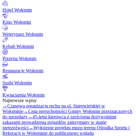
Hotel Wołomin
Kino Wołomin
Weterynarz Wołomin
Kebab Wołomin
Pizzeria Wołomin
Restauracje Wołomin
Sushi Wołomin
Kwiaciarnia Wołomin
Najnowsze wpisy
→
Czasowa organizacja ruchu na ul. Starowiejskiej w
Wołominie
→
Lista nieruchomości Gminy Wołomin przeznaczonych
do sprzedaży
→
45-letni kierowca z sześcioma dożywotnimi
zakazami prowadzenia pojazdów zatrzymany w stanie
nietrzeźwości
→
Wyłożenie projektu mpzp terenu Ośrodka Sportu i
Rekreacji w Wołominie do publicznego wglądu