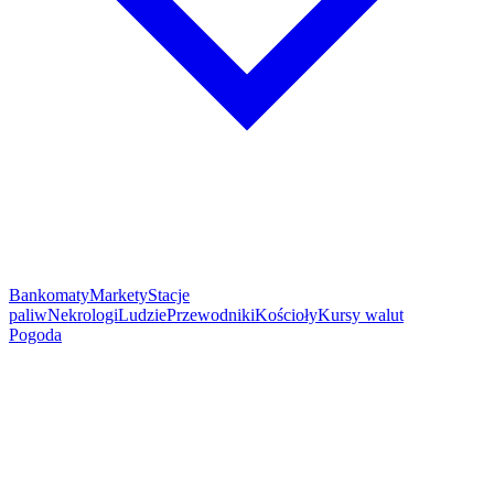
Bankomaty
Markety
Stacje
paliw
Nekrologi
Ludzie
Przewodniki
Kościoły
Kursy walut
Pogoda