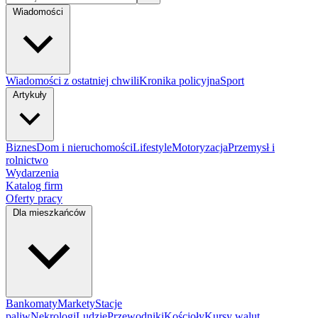
Wiadomości
Wiadomości z ostatniej chwili
Kronika policyjna
Sport
Artykuły
Biznes
Dom i nieruchomości
Lifestyle
Motoryzacja
Przemysł i
rolnictwo
Wydarzenia
Katalog firm
Oferty pracy
Dla mieszkańców
Bankomaty
Markety
Stacje
paliw
Nekrologi
Ludzie
Przewodniki
Kościoły
Kursy walut