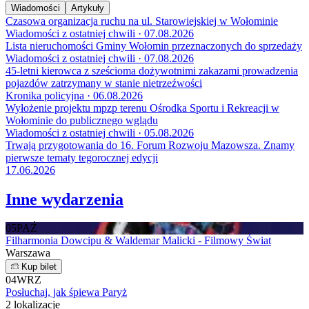
Wiadomości
Artykuły
Czasowa organizacja ruchu na ul. Starowiejskiej w Wołominie
Wiadomości z ostatniej chwili · 07.08.2026
Lista nieruchomości Gminy Wołomin przeznaczonych do sprzedaży
Wiadomości z ostatniej chwili · 07.08.2026
45-letni kierowca z sześcioma dożywotnimi zakazami prowadzenia
pojazdów zatrzymany w stanie nietrzeźwości
Kronika policyjna · 06.08.2026
Wyłożenie projektu mpzp terenu Ośrodka Sportu i Rekreacji w
Wołominie do publicznego wglądu
Wiadomości z ostatniej chwili · 05.08.2026
Trwają przygotowania do 16. Forum Rozwoju Mazowsza. Znamy
pierwsze tematy tegorocznej edycji
17.06.2026
Inne wydarzenia
05
PAŹ
Filharmonia Dowcipu & Waldemar Malicki - Filmowy Świat
Warszawa
Kup bilet
04
WRZ
Posłuchaj, jak śpiewa Paryż
2 lokalizacje