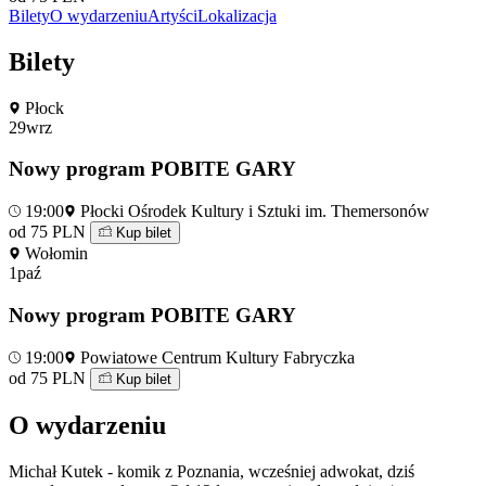
Bilety
O wydarzeniu
Artyści
Lokalizacja
Bilety
Płock
29
wrz
Nowy program POBITE GARY
19:00
Płocki Ośrodek Kultury i Sztuki im. Themersonów
od 75 PLN
Kup bilet
Wołomin
1
paź
Nowy program POBITE GARY
19:00
Powiatowe Centrum Kultury Fabryczka
od 75 PLN
Kup bilet
O wydarzeniu
Michał Kutek - komik z Poznania, wcześniej adwokat, dziś