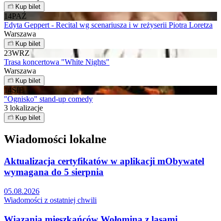
Kup bilet
14
PAŹ
Edyta Geppert - Recital wg scenariusza i w reżyserii Piotra Loretza
Warszawa
Kup bilet
23
WRZ
Trasa koncertowa "White Nights"
Warszawa
Kup bilet
14
SIE
"Ognisko" stand-up comedy
3 lokalizacje
Kup bilet
Wiadomości lokalne
Aktualizacja certyfikatów w aplikacji mObywatel
wymagana do 5 sierpnia
05.08.2026
Wiadomości z ostatniej chwili
Wiązania mieszkańców Wołomina z lasami