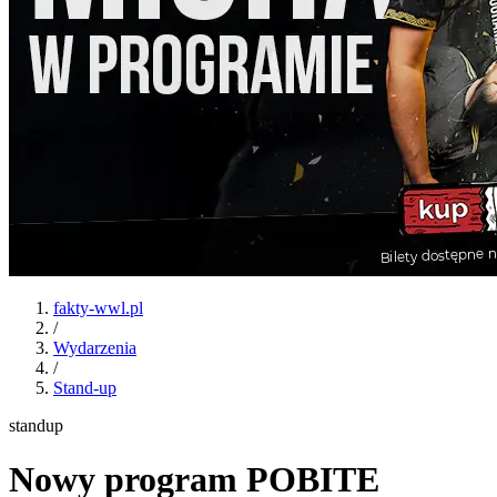
fakty-wwl.pl
/
Wydarzenia
/
Stand-up
standup
Nowy program POBITE