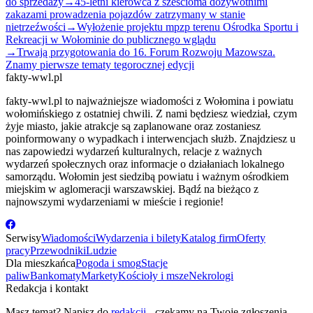
do sprzedaży
→
45-letni kierowca z sześcioma dożywotnimi
zakazami prowadzenia pojazdów zatrzymany w stanie
nietrzeźwości
→
Wyłożenie projektu mpzp terenu Ośrodka Sportu i
Rekreacji w Wołominie do publicznego wglądu
→
Trwają przygotowania do 16. Forum Rozwoju Mazowsza.
Znamy pierwsze tematy tegorocznej edycji
fakty-wwl.pl
fakty-wwl.pl to najważniejsze wiadomości z Wołomina i powiatu
wołomińskiego z ostatniej chwili. Z nami będziesz wiedział, czym
żyje miasto, jakie atrakcje są zaplanowane oraz zostaniesz
poinformowany o wypadkach i interwencjach służb. Znajdziesz u
nas zapowiedzi wydarzeń kulturalnych, relacje z ważnych
wydarzeń społecznych oraz informacje o działaniach lokalnego
samorządu. Wołomin jest siedzibą powiatu i ważnym ośrodkiem
miejskim w aglomeracji warszawskiej. Bądź na bieżąco z
najnowszymi wydarzeniami w mieście i regionie!
Serwisy
Wiadomości
Wydarzenia i bilety
Katalog firm
Oferty
pracy
Przewodniki
Ludzie
Dla mieszkańca
Pogoda i smog
Stacje
paliw
Bankomaty
Markety
Kościoły i msze
Nekrologi
Redakcja i kontakt
Masz temat? Napisz do
redakcji
- czekamy na Twoje zgłoszenia.