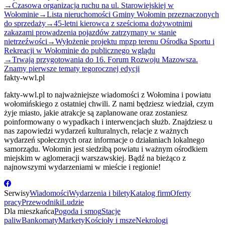
→
Czasowa organizacja ruchu na ul. Starowiejskiej w
Wołominie
→
Lista nieruchomości Gminy Wołomin przeznaczonych
do sprzedaży
→
45-letni kierowca z sześcioma dożywotnimi
zakazami prowadzenia pojazdów zatrzymany w stanie
nietrzeźwości
→
Wyłożenie projektu mpzp terenu Ośrodka Sportu i
Rekreacji w Wołominie do publicznego wglądu
→
Trwają przygotowania do 16. Forum Rozwoju Mazowsza.
Znamy pierwsze tematy tegorocznej edycji
fakty-wwl.pl
fakty-wwl.pl to najważniejsze wiadomości z Wołomina i powiatu
wołomińskiego z ostatniej chwili. Z nami będziesz wiedział, czym
żyje miasto, jakie atrakcje są zaplanowane oraz zostaniesz
poinformowany o wypadkach i interwencjach służb. Znajdziesz u
nas zapowiedzi wydarzeń kulturalnych, relacje z ważnych
wydarzeń społecznych oraz informacje o działaniach lokalnego
samorządu. Wołomin jest siedzibą powiatu i ważnym ośrodkiem
miejskim w aglomeracji warszawskiej. Bądź na bieżąco z
najnowszymi wydarzeniami w mieście i regionie!
Serwisy
Wiadomości
Wydarzenia i bilety
Katalog firm
Oferty
pracy
Przewodniki
Ludzie
Dla mieszkańca
Pogoda i smog
Stacje
paliw
Bankomaty
Markety
Kościoły i msze
Nekrologi