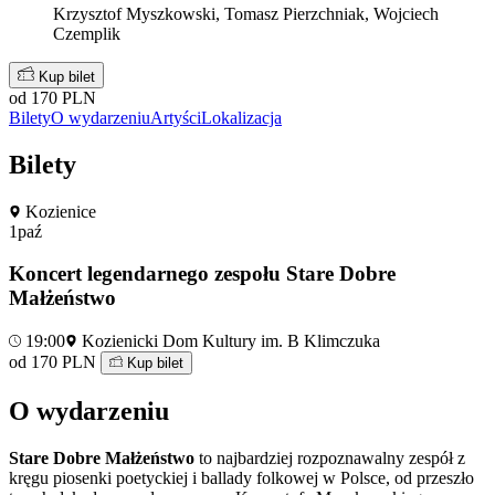
Krzysztof Myszkowski, Tomasz Pierzchniak, Wojciech
Czemplik
Kup bilet
od 170 PLN
Bilety
O wydarzeniu
Artyści
Lokalizacja
Bilety
Kozienice
1
paź
Koncert legendarnego zespołu Stare Dobre
Małżeństwo
19:00
Kozienicki Dom Kultury im. B Klimczuka
od 170 PLN
Kup bilet
O wydarzeniu
Stare Dobre Małżeństwo
to najbardziej rozpoznawalny zespół z
kręgu piosenki poetyckiej i ballady folkowej w Polsce, od przeszło