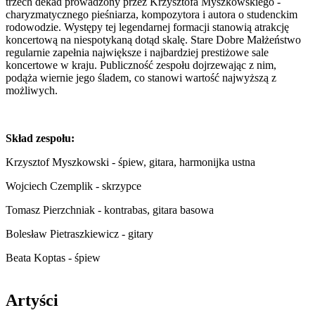
trzech dekad prowadzony przez Krzysztofa Myszkowskiego -
charyzmatycznego pieśniarza, kompozytora i autora o studenckim
rodowodzie. Występy tej legendarnej formacji stanowią atrakcję
koncertową na niespotykaną dotąd skalę. Stare Dobre Małżeństwo
regularnie zapełnia największe i najbardziej prestiżowe sale
koncertowe w kraju. Publiczność zespołu dojrzewając z nim,
podąża wiernie jego śladem, co stanowi wartość najwyższą z
możliwych.
Skład zespołu:
Krzysztof Myszkowski - śpiew, gitara, harmonijka ustna
Wojciech Czemplik - skrzypce
Tomasz Pierzchniak - kontrabas, gitara basowa
Bolesław Pietraszkiewicz - gitary
Beata Koptas - śpiew
Artyści