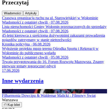
Przeczytaj
Wiadomości
Artykuły
Czasowa organizacja ruchu na ul. Starowiejskiej w Wołominie
Wiadomości z ostatniej chwili · 07.08.2026
Lista nieruchomości Gminy Wołomin przeznaczonych do sprzedaży
Wiadomości z ostatniej chwili · 07.08.2026
45-letni kierowca z sześcioma dożywotnimi zakazami prowadzenia
pojazdów zatrzymany w stanie nietrzeźwości
Kronika policyjna · 06.08.2026
Wyłożenie projektu mpzp terenu Ośrodka Sportu i Rekreacji w
Wołominie do publicznego wglądu
Wiadomości z ostatniej chwili · 05.08.2026
Trwają przygotowania do 16. Forum Rozwoju Mazowsza. Znamy
pierwsze tematy tegorocznej edycji
17.06.2026
Inne wydarzenia
05
PAŹ
Filharmonia Dowcipu & Waldemar Malicki - Filmowy Świat
Warszawa
Kup bilet