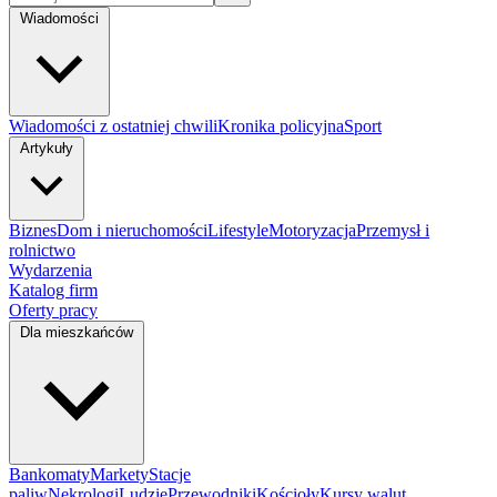
Wiadomości
Wiadomości z ostatniej chwili
Kronika policyjna
Sport
Artykuły
Biznes
Dom i nieruchomości
Lifestyle
Motoryzacja
Przemysł i
rolnictwo
Wydarzenia
Katalog firm
Oferty pracy
Dla mieszkańców
Bankomaty
Markety
Stacje
paliw
Nekrologi
Ludzie
Przewodniki
Kościoły
Kursy walut