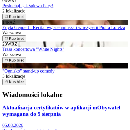
04
WRZ
Posłuchaj, jak śpiewa Paryż
2 lokalizacje
Kup bilet
14
PAŹ
Edyta Geppert - Recital wg scenariusza i w reżyserii Piotra Loretza
Warszawa
Kup bilet
23
WRZ
Trasa koncertowa "White Nights"
Warszawa
Kup bilet
14
SIE
"Ognisko" stand-up comedy
3 lokalizacje
Kup bilet
Wiadomości lokalne
Aktualizacja certyfikatów w aplikacji mObywatel
wymagana do 5 sierpnia
05.08.2026