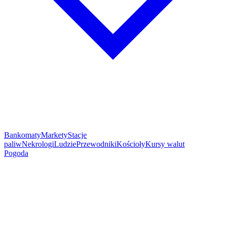
Bankomaty
Markety
Stacje
paliw
Nekrologi
Ludzie
Przewodniki
Kościoły
Kursy walut
Pogoda