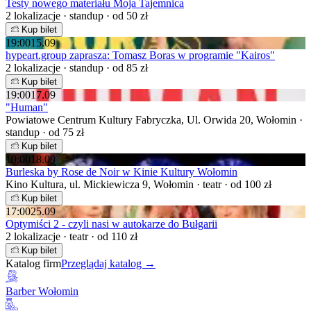
Testy nowego materiału Moja Tajemnica
2 lokalizacje · standup · od 50 zł
Kup bilet
19:00
15.09
hypeart.group zaprasza: Tomasz Boras w programie "Kairos"
2 lokalizacje · standup · od 85 zł
Kup bilet
19:00
17.09
"Human"
Powiatowe Centrum Kultury Fabryczka, Ul. Orwida 20, Wołomin ·
standup · od 75 zł
Kup bilet
19:00
18.09
Burleska by Rose de Noir w Kinie Kultury Wołomin
Kino Kultura, ul. Mickiewicza 9, Wołomin · teatr · od 100 zł
Kup bilet
17:00
25.09
Optymiści 2 - czyli nasi w autokarze do Bułgarii
2 lokalizacje · teatr · od 110 zł
Kup bilet
Katalog firm
Przeglądaj katalog →
Barber Wołomin