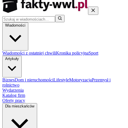
Wiadomości
Wiadomości z ostatniej chwili
Kronika policyjna
Sport
Artykuły
Biznes
Dom i nieruchomości
Lifestyle
Motoryzacja
Przemysł i
rolnictwo
Wydarzenia
Katalog firm
Oferty pracy
Dla mieszkańców