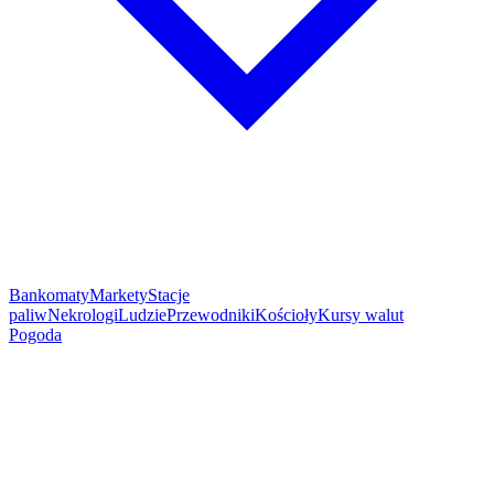
Bankomaty
Markety
Stacje
paliw
Nekrologi
Ludzie
Przewodniki
Kościoły
Kursy walut
Pogoda