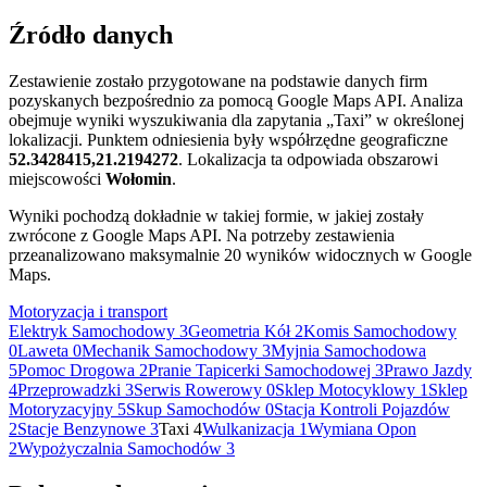
+
Źródło danych
−
Zestawienie zostało przygotowane na podstawie danych firm
pozyskanych bezpośrednio za pomocą Google Maps API. Analiza
obejmuje wyniki wyszukiwania dla zapytania „Taxi” w określonej
lokalizacji. Punktem odniesienia były współrzędne geograficzne
52.3428415,21.2194272
. Lokalizacja ta odpowiada obszarowi
miejscowości
Wołomin
.
Wyniki pochodzą dokładnie w takiej formie, w jakiej zostały
zwrócone z Google Maps API. Na potrzeby zestawienia
przeanalizowano maksymalnie 20 wyników widocznych w Google
Maps.
Motoryzacja i transport
Elektryk Samochodowy
3
Geometria Kół
2
Komis Samochodowy
0
Laweta
0
Mechanik Samochodowy
3
Myjnia Samochodowa
5
Pomoc Drogowa
2
Pranie Tapicerki Samochodowej
3
Prawo Jazdy
4
Przeprowadzki
3
Serwis Rowerowy
0
Sklep Motocyklowy
1
Sklep
Motoryzacyjny
5
Skup Samochodów
0
Stacja Kontroli Pojazdów
2
Stacje Benzynowe
3
Taxi
4
Wulkanizacja
1
Wymiana Opon
2
Wypożyczalnia Samochodów
3