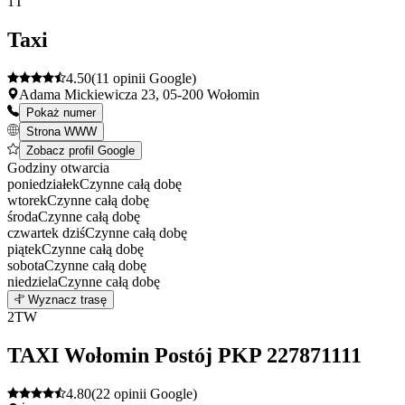
1
T
Taxi
4.50
(11 opinii Google)
Adama Mickiewicza 23, 05-200 Wołomin
Pokaż numer
Strona WWW
Zobacz profil Google
Godziny otwarcia
poniedziałek
Czynne całą dobę
wtorek
Czynne całą dobę
środa
Czynne całą dobę
czwartek
dziś
Czynne całą dobę
piątek
Czynne całą dobę
sobota
Czynne całą dobę
niedziela
Czynne całą dobę
Leaflet
|
©
OpenStreetMap
1
Wyznacz trasę
+
2
TW
−
TAXI Wołomin Postój PKP 227871111
4.80
(22 opinii Google)