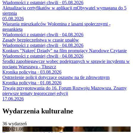
Wiadomości z ostatniej chwili · 05.08.2026
Aktualizacja certyfikatów w aplikacji mObywatel wymagana do 5
sierpnia
05.08.2026
Wiązania mieszkańców Wołomina z lasami społecznymi -
geoankieta
Wiadomości z ostatniej chwili · 04.08.2026
Zasady bezpieczeństwa w czasie upałów
Wiadomości z ostatniej chwili · 04.08.2026
Konkurs "Nakręć Dziady" na film promujący Narodowe Czytanie
Wiadomości z ostatniej chwili · 04.08.2026
Środki zapobiegawcze wobec podejrzanych w sprawie incydentu w
pociągu Warszawa - Tłuszcz
Kronika policyjna · 03.08.2026
Ostrzeżenie policji dotyczące oszustw na tle zdrowotnym
Kronika policyjna · 01.08.2026
Trwają przygotowania do 16. Forum Rozwoju Mazowsza. Znamy
pierwsze tematy tegorocznej edycji
17.06.2026
Wydarzenia kulturalne
36 wydarzeń
19:00
21.08