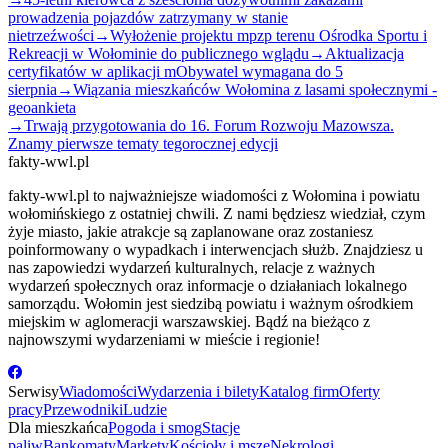
prowadzenia pojazdów zatrzymany w stanie
nietrzeźwości
→
Wyłożenie projektu mpzp terenu Ośrodka Sportu i
Rekreacji w Wołominie do publicznego wglądu
→
Aktualizacja
certyfikatów w aplikacji mObywatel wymagana do 5
sierpnia
→
Wiązania mieszkańców Wołomina z lasami społecznymi -
geoankieta
→
Trwają przygotowania do 16. Forum Rozwoju Mazowsza.
Znamy pierwsze tematy tegorocznej edycji
fakty-wwl.pl
fakty-wwl.pl to najważniejsze wiadomości z Wołomina i powiatu
wołomińskiego z ostatniej chwili. Z nami będziesz wiedział, czym
żyje miasto, jakie atrakcje są zaplanowane oraz zostaniesz
poinformowany o wypadkach i interwencjach służb. Znajdziesz u
nas zapowiedzi wydarzeń kulturalnych, relacje z ważnych
wydarzeń społecznych oraz informacje o działaniach lokalnego
samorządu. Wołomin jest siedzibą powiatu i ważnym ośrodkiem
miejskim w aglomeracji warszawskiej. Bądź na bieżąco z
najnowszymi wydarzeniami w mieście i regionie!
Serwisy
Wiadomości
Wydarzenia i bilety
Katalog firm
Oferty
pracy
Przewodniki
Ludzie
Dla mieszkańca
Pogoda i smog
Stacje
paliw
Bankomaty
Markety
Kościoły i msze
Nekrologi