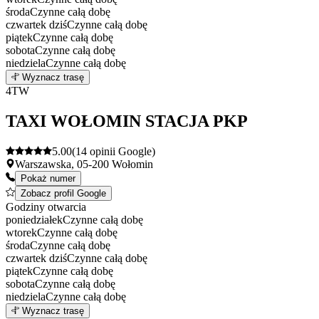
środa
Czynne całą dobę
czwartek
dziś
Czynne całą dobę
piątek
Czynne całą dobę
sobota
Czynne całą dobę
niedziela
Czynne całą dobę
Leaflet
|
©
OpenStreetMap
3
Wyznacz trasę
+
4
TW
−
TAXI WOŁOMIN STACJA PKP
5.00
(14 opinii Google)
Warszawska, 05-200 Wołomin
Pokaż numer
Zobacz profil Google
Godziny otwarcia
poniedziałek
Czynne całą dobę
wtorek
Czynne całą dobę
środa
Czynne całą dobę
czwartek
dziś
Czynne całą dobę
piątek
Czynne całą dobę
sobota
Czynne całą dobę
niedziela
Czynne całą dobę
Leaflet
|
©
OpenStreetMap
4
Wyznacz trasę