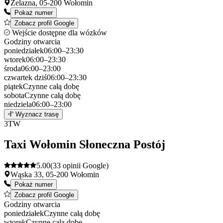
Żelazna, 05-200 Wołomin
Pokaż numer
Zobacz profil Google
Wejście dostępne dla wózków
Godziny otwarcia
poniedziałek
06:00–23:30
wtorek
06:00–23:30
środa
06:00–23:00
czwartek
dziś
06:00–23:30
piątek
Czynne całą dobę
sobota
Czynne całą dobę
niedziela
06:00–23:00
Leaflet
|
©
OpenStreetMap
2
Wyznacz trasę
+
3
TW
−
Taxi Wołomin Słoneczna Postój
5.00
(33 opinii Google)
Wąska 33, 05-200 Wołomin
Pokaż numer
Zobacz profil Google
Godziny otwarcia
poniedziałek
Czynne całą dobę
wtorek
Czynne całą dobę