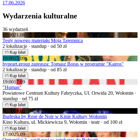
17.06.2026
Wydarzenia kulturalne
36 wydarzeń
19:00
21.08
Testy nowego materiału Moja Tajemnica
2 lokalizacje · standup · od 50 zł
Kup bilet
19:00
15.09
hypeart.group zaprasza: Tomasz Boras w programie "Kairos"
2 lokalizacje · standup · od 85 zł
Kup bilet
19:00
17.09
"Human"
Powiatowe Centrum Kultury Fabryczka, Ul. Orwida 20, Wołomin ·
standup · od 75 zł
Kup bilet
19:00
18.09
Burleska by Rose de Noir w Kinie Kultury Wołomin
Kino Kultura, ul. Mickiewicza 9, Wołomin · teatr · od 100 zł
Kup bilet
17:00
25.09
Optymiści 2 - czyli nasi w autokarze do Bułgarii