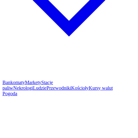
Bankomaty
Markety
Stacje
paliw
Nekrologi
Ludzie
Przewodniki
Kościoły
Kursy walut
Pogoda