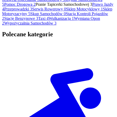
5
Pomoc Drogowa
2
Pranie Tapicerki Samochodowej
3
Prawo Jazdy
4
Przeprowadzki
3
Serwis Rowerowy
0
Sklep Motocyklowy
1
Sklep
Motoryzacyjny
5
Skup Samochodów
0
Stacja Kontroli Pojazdów
2
Stacje Benzynowe
3
Taxi
4
Wulkanizacja
1
Wymiana Opon
2
Wypożyczalnia Samochodów
3
Polecane kategorie