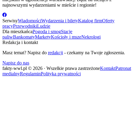
najnowszymi wydarzeniami w mieście i regionie!
Serwisy
Wiadomości
Wydarzenia i bilety
Katalog firm
Oferty
pracy
Przewodniki
Ludzie
Dla mieszkańca
Pogoda i smog
Stacje
paliw
Bankomaty
Markety
Kościoły i msze
Nekrologi
Redakcja i kontakt
Masz temat? Napisz do
redakcji
- czekamy na Twoje zgłoszenia.
Napisz do nas
fakty-wwl.pl © 2026 · Wszelkie prawa zastrzeżone
Kontakt
Patronat
medialny
Regulamin
Polityka prywatności