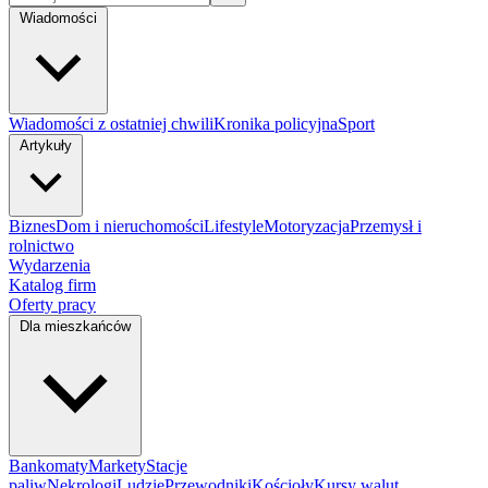
Wiadomości
Wiadomości z ostatniej chwili
Kronika policyjna
Sport
Artykuły
Biznes
Dom i nieruchomości
Lifestyle
Motoryzacja
Przemysł i
rolnictwo
Wydarzenia
Katalog firm
Oferty pracy
Dla mieszkańców
Bankomaty
Markety
Stacje
paliw
Nekrologi
Ludzie
Przewodniki
Kościoły
Kursy walut