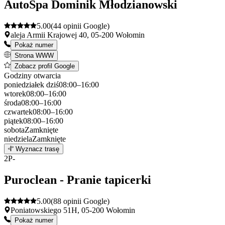
AutoSpa Dominik Młodzianowski
5.00
(44 opinii Google)
aleja Armii Krajowej 40, 05-200 Wołomin
Pokaż numer
Strona WWW
Zobacz profil Google
Godziny otwarcia
poniedziałek
dziś
08:00–16:00
wtorek
08:00–16:00
środa
08:00–16:00
czwartek
08:00–16:00
piątek
08:00–16:00
sobota
Zamknięte
niedziela
Zamknięte
Leaflet
|
©
OpenStreetMap
1
Wyznacz trasę
+
2
P-
−
Puroclean - Pranie tapicerki
5.00
(88 opinii Google)
Poniatowskiego 51H, 05-200 Wołomin
Pokaż numer