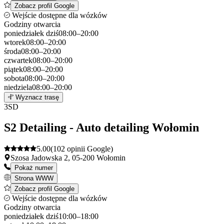
Zobacz profil Google
Wejście dostępne dla wózków
Godziny otwarcia
poniedziałek
dziś
08:00–20:00
wtorek
08:00–20:00
środa
08:00–20:00
czwartek
08:00–20:00
piątek
08:00–20:00
sobota
08:00–20:00
niedziela
08:00–20:00
Leaflet
|
©
OpenStreetMap
2
Wyznacz trasę
+
3
SD
−
S2 Detailing - Auto detailing Wołomin
5.00
(102 opinii Google)
Szosa Jadowska 2, 05-200 Wołomin
Pokaż numer
Strona WWW
Zobacz profil Google
Wejście dostępne dla wózków
Godziny otwarcia
poniedziałek
dziś
10:00–18:00