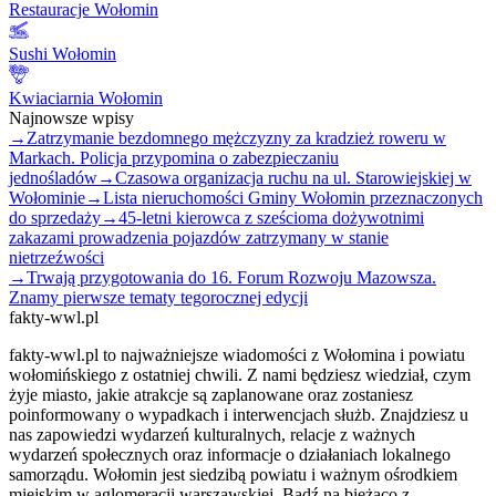
Restauracje Wołomin
Sushi Wołomin
Kwiaciarnia Wołomin
Najnowsze wpisy
→
Zatrzymanie bezdomnego mężczyzny za kradzież roweru w
Markach. Policja przypomina o zabezpieczaniu
jednośladów
→
Czasowa organizacja ruchu na ul. Starowiejskiej w
Wołominie
→
Lista nieruchomości Gminy Wołomin przeznaczonych
do sprzedaży
→
45-letni kierowca z sześcioma dożywotnimi
zakazami prowadzenia pojazdów zatrzymany w stanie
nietrzeźwości
→
Trwają przygotowania do 16. Forum Rozwoju Mazowsza.
Znamy pierwsze tematy tegorocznej edycji
fakty-wwl.pl
fakty-wwl.pl to najważniejsze wiadomości z Wołomina i powiatu
wołomińskiego z ostatniej chwili. Z nami będziesz wiedział, czym
żyje miasto, jakie atrakcje są zaplanowane oraz zostaniesz
poinformowany o wypadkach i interwencjach służb. Znajdziesz u
nas zapowiedzi wydarzeń kulturalnych, relacje z ważnych
wydarzeń społecznych oraz informacje o działaniach lokalnego
samorządu. Wołomin jest siedzibą powiatu i ważnym ośrodkiem
miejskim w aglomeracji warszawskiej. Bądź na bieżąco z