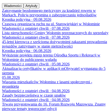
Wiadomości
Artykuły
Zatrzymanie bezdomnego mężczyzny za kradzież roweru w
Markach. Policja przypomina o zabezpieczaniu jednośladów
Kronika policyjna · 09.08.2026
Czasowa organizacja ruchu na ul. Starowiejskiej w Wołominie
Wiadomości z ostatniej chwili · 07.08.2026
Lista nieruchomości Gminy Wołomin przeznaczonych do sprzedaży
Wiadomości z ostatniej chwili · 07.08.2026
45-letni kierowca z sześcioma dożywotnimi zakazami prowadzenia
pojazdów zatrzymany w stanie nietrzeźwości
Kronika policyjna · 06.08.2026
Wyłożenie projektu mpzp terenu Ośrodka Sportu i Rekreacji w
Wołominie do publicznego wglądu
Wiadomości z ostatniej chwili · 05.08.2026
Aktualizacja certyfikatów w aplikacji mObywatel wymagana do 5
sierpnia
05.08.2026
Wiązania mieszkańców Wołomina z lasami społecznymi -
geoankieta
Wiadomości z ostatniej chwili · 04.08.2026
Zasady bezpieczeństwa w czasie upałów
Wiadomości z ostatniej chwili · 04.08.2026
Trwają przygotowania do 16. Forum Rozwoju Mazowsza. Znamy
pierwsze tematy tegorocznej edycji