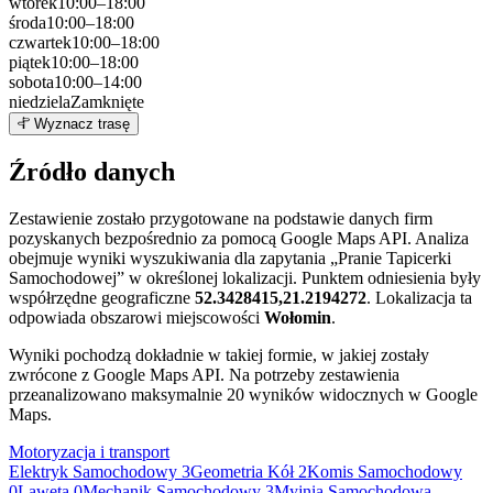
wtorek
10:00–18:00
środa
10:00–18:00
czwartek
10:00–18:00
piątek
10:00–18:00
sobota
10:00–14:00
niedziela
Zamknięte
Leaflet
|
©
OpenStreetMap
3
Wyznacz trasę
+
Źródło danych
−
Zestawienie zostało przygotowane na podstawie danych firm
pozyskanych bezpośrednio za pomocą Google Maps API. Analiza
obejmuje wyniki wyszukiwania dla zapytania „Pranie Tapicerki
Samochodowej” w określonej lokalizacji. Punktem odniesienia były
współrzędne geograficzne
52.3428415,21.2194272
. Lokalizacja ta
odpowiada obszarowi miejscowości
Wołomin
.
Wyniki pochodzą dokładnie w takiej formie, w jakiej zostały
zwrócone z Google Maps API. Na potrzeby zestawienia
przeanalizowano maksymalnie 20 wyników widocznych w Google
Maps.
Motoryzacja i transport
Elektryk Samochodowy
3
Geometria Kół
2
Komis Samochodowy
0
Laweta
0
Mechanik Samochodowy
3
Myjnia Samochodowa