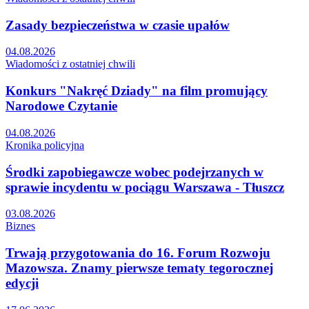
Zasady bezpieczeństwa w czasie upałów
04.08.2026
Wiadomości z ostatniej chwili
Konkurs "Nakręć Dziady" na film promujący
Narodowe Czytanie
04.08.2026
Kronika policyjna
Środki zapobiegawcze wobec podejrzanych w
sprawie incydentu w pociągu Warszawa - Tłuszcz
03.08.2026
Biznes
Trwają przygotowania do 16. Forum Rozwoju
Mazowsza. Znamy pierwsze tematy tegorocznej
edycji