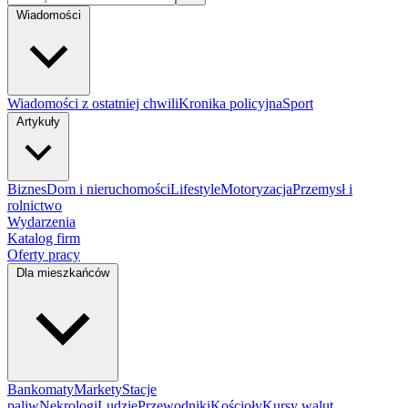
Wiadomości
Wiadomości z ostatniej chwili
Kronika policyjna
Sport
Artykuły
Biznes
Dom i nieruchomości
Lifestyle
Motoryzacja
Przemysł i
rolnictwo
Wydarzenia
Katalog firm
Oferty pracy
Dla mieszkańców
Bankomaty
Markety
Stacje
paliw
Nekrologi
Ludzie
Przewodniki
Kościoły
Kursy walut