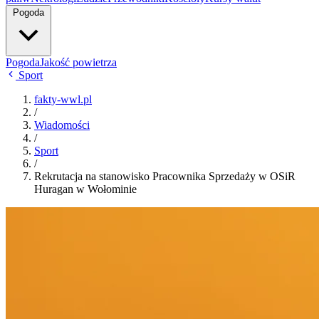
Pogoda
Pogoda
Jakość powietrza
Sport
fakty-wwl.pl
/
Wiadomości
/
Sport
/
Rekrutacja na stanowisko Pracownika Sprzedaży w OSiR
Huragan w Wołominie