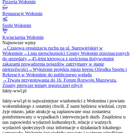
Pizzeria Wołomin
Restauracje Wołomin
Sushi Wołomin
Kwiaciarnia Wołomin
Najnowsze wpisy
→
Czasowa organizacja ruchu na ul. Starowiejskiej w
Wołominie
→
Lista nieruchomości Gminy Wołomin przeznaczonych
do sprzedaży
→
45-letni kierowca z sześcioma dożywotnimi
zakazami prowadzenia pojazdów zatrzymany w stanie
nietrzeźwości
→
Wyłożenie projektu mpzp terenu Ośrodka Sportu i
Rekreacji w Wołominie do publicznego wglądu
→
Trwają przygotowania do 16. Forum Rozwoju Mazowsza.
Znamy pierwsze tematy tegorocznej edycji
fakty-wwl.pl
fakty-wwl.pl to najważniejsze wiadomości z Wołomina i powiatu
wołomińskiego z ostatniej chwili. Z nami będziesz wiedział, czym
żyje miasto, jakie atrakcje są zaplanowane oraz zostaniesz
poinformowany o wypadkach i interwencjach służb. Znajdziesz u
nas zapowiedzi wydarzeń kulturalnych, relacje z ważnych
wydarzeń społecznych oraz informacje o działaniach lokalnego
samorządu. Wołomin jest siedzibą powiatu i ważnym ośrodkiem