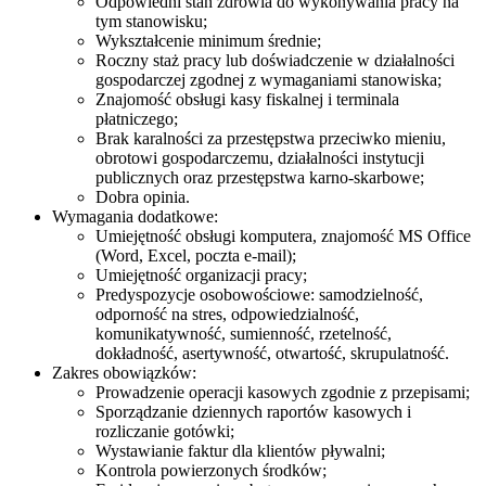
Odpowiedni stan zdrowia do wykonywania pracy na
tym stanowisku;
Wykształcenie minimum średnie;
Roczny staż pracy lub doświadczenie w działalności
gospodarczej zgodnej z wymaganiami stanowiska;
Znajomość obsługi kasy fiskalnej i terminala
płatniczego;
Brak karalności za przestępstwa przeciwko mieniu,
obrotowi gospodarczemu, działalności instytucji
publicznych oraz przestępstwa karno-skarbowe;
Dobra opinia.
Wymagania dodatkowe:
Umiejętność obsługi komputera, znajomość MS Office
(Word, Excel, poczta e-mail);
Umiejętność organizacji pracy;
Predyspozycje osobowościowe: samodzielność,
odporność na stres, odpowiedzialność,
komunikatywność, sumienność, rzetelność,
dokładność, asertywność, otwartość, skrupulatność.
Zakres obowiązków:
Prowadzenie operacji kasowych zgodnie z przepisami;
Sporządzanie dziennych raportów kasowych i
rozliczanie gotówki;
Wystawianie faktur dla klientów pływalni;
Kontrola powierzonych środków;