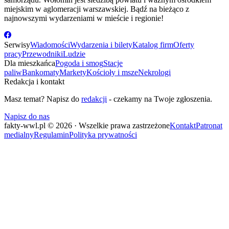
miejskim w aglomeracji warszawskiej. Bądź na bieżąco z
najnowszymi wydarzeniami w mieście i regionie!
Serwisy
Wiadomości
Wydarzenia i bilety
Katalog firm
Oferty
pracy
Przewodniki
Ludzie
Dla mieszkańca
Pogoda i smog
Stacje
paliw
Bankomaty
Markety
Kościoły i msze
Nekrologi
Redakcja i kontakt
Masz temat? Napisz do
redakcji
- czekamy na Twoje zgłoszenia.
Napisz do nas
fakty-wwl.pl © 2026 · Wszelkie prawa zastrzeżone
Kontakt
Patronat
medialny
Regulamin
Polityka prywatności