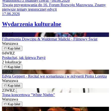
Wiadomości z ostatniej chwili · 04.08.2026
Trwają przygotowania do 16. Forum Rozwoju Mazowsza. Znamy
pierwsze tematy tegorocznej edycji
17.06.2026
Wydarzenia kulturalne
05
PAŹ
Filharmonia Dowcipu & Waldemar Malicki - Filmowy Świat
Warszawa
Kup bilet
04
WRZ
Posłuchaj, jak śpiewa Paryż
2 lokalizacje
Kup bilet
14
PAŹ
Edyta Geppert - Recital wg scenariusza i w reżyserii Piotra Loretza
Warszawa
Kup bilet
23
WRZ
Trasa koncertowa "White Nights"
Warszawa
Kup bilet
14
SIE