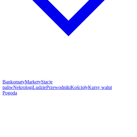
Bankomaty
Markety
Stacje
paliw
Nekrologi
Ludzie
Przewodniki
Kościoły
Kursy walut
Pogoda