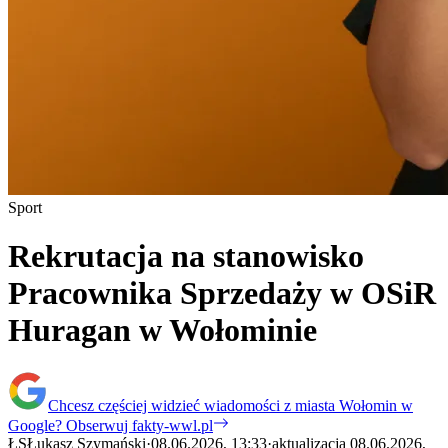
Sport
Rekrutacja na stanowisko
Pracownika Sprzedaży w OSiR
Huragan w Wołominie
Chcesz częściej widzieć wiadomości z miasta Wołomin w
Google?
Obserwuj fakty-wwl.pl
ŁS
Łukasz Szymański
·
08.06.2026, 13:33
·
aktualizacja 08.06.2026,