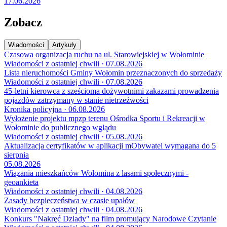
17.06.2026
Zobacz
Wiadomości
Artykuły
Czasowa organizacja ruchu na ul. Starowiejskiej w Wołominie
Wiadomości z ostatniej chwili · 07.08.2026
Lista nieruchomości Gminy Wołomin przeznaczonych do sprzedaży
Wiadomości z ostatniej chwili · 07.08.2026
45-letni kierowca z sześcioma dożywotnimi zakazami prowadzenia
pojazdów zatrzymany w stanie nietrzeźwości
Kronika policyjna · 06.08.2026
Wyłożenie projektu mpzp terenu Ośrodka Sportu i Rekreacji w
Wołominie do publicznego wglądu
Wiadomości z ostatniej chwili · 05.08.2026
Aktualizacja certyfikatów w aplikacji mObywatel wymagana do 5
sierpnia
05.08.2026
Wiązania mieszkańców Wołomina z lasami społecznymi -
geoankieta
Wiadomości z ostatniej chwili · 04.08.2026
Zasady bezpieczeństwa w czasie upałów
Wiadomości z ostatniej chwili · 04.08.2026
Konkurs "Nakręć Dziady" na film promujący Narodowe Czytanie