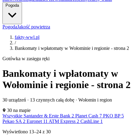
Pogoda
Pogoda
Jakość powietrza
fakty-wwl.pl
/
Bankomaty i wpłatomaty w Wołominie i regionie - strona 2
Gotówka w zasięgu ręki
Bankomaty i wpłatomaty w
Wołominie i regionie - strona 2
PC
30 urządzeń ·
13 czynnych całą dobę
· Wołomin i region
EUR
PC
EUR
Leaflet
|
©
OpenStreetMap
30 na mapie
+
Wszystkie
Santander & Erste Bank
2
Planet Cash
7
PKO BP
5
PC
Pekao SA
2
Euronet
11
ATM Express
PC
2
CashLine
1
−
PB
EUR
EUR
PB
PS
PS
Wyświetlono
13–24
z
30
S&
AE
AE