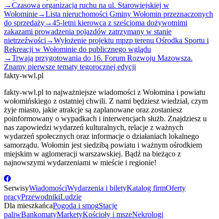
→
Czasowa organizacja ruchu na ul. Starowiejskiej w
Wołominie
→
Lista nieruchomości Gminy Wołomin przeznaczonych
do sprzedaży
→
45-letni kierowca z sześcioma dożywotnimi
zakazami prowadzenia pojazdów zatrzymany w stanie
nietrzeźwości
→
Wyłożenie projektu mpzp terenu Ośrodka Sportu i
Rekreacji w Wołominie do publicznego wglądu
→
Trwają przygotowania do 16. Forum Rozwoju Mazowsza.
Znamy pierwsze tematy tegorocznej edycji
fakty-wwl.pl
fakty-wwl.pl to najważniejsze wiadomości z Wołomina i powiatu
wołomińskiego z ostatniej chwili. Z nami będziesz wiedział, czym
żyje miasto, jakie atrakcje są zaplanowane oraz zostaniesz
poinformowany o wypadkach i interwencjach służb. Znajdziesz u
nas zapowiedzi wydarzeń kulturalnych, relacje z ważnych
wydarzeń społecznych oraz informacje o działaniach lokalnego
samorządu. Wołomin jest siedzibą powiatu i ważnym ośrodkiem
miejskim w aglomeracji warszawskiej. Bądź na bieżąco z
najnowszymi wydarzeniami w mieście i regionie!
Serwisy
Wiadomości
Wydarzenia i bilety
Katalog firm
Oferty
pracy
Przewodniki
Ludzie
Dla mieszkańca
Pogoda i smog
Stacje
paliw
Bankomaty
Markety
Kościoły i msze
Nekrologi