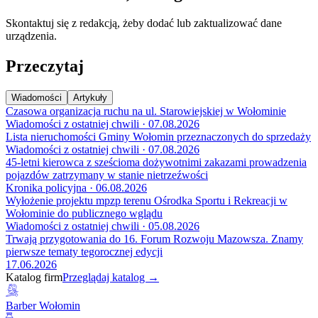
Skontaktuj się z redakcją, żeby dodać lub zaktualizować dane
urządzenia.
Przeczytaj
Wiadomości
Artykuły
Czasowa organizacja ruchu na ul. Starowiejskiej w Wołominie
Wiadomości z ostatniej chwili · 07.08.2026
Lista nieruchomości Gminy Wołomin przeznaczonych do sprzedaży
Wiadomości z ostatniej chwili · 07.08.2026
45-letni kierowca z sześcioma dożywotnimi zakazami prowadzenia
pojazdów zatrzymany w stanie nietrzeźwości
Kronika policyjna · 06.08.2026
Wyłożenie projektu mpzp terenu Ośrodka Sportu i Rekreacji w
Wołominie do publicznego wglądu
Wiadomości z ostatniej chwili · 05.08.2026
Trwają przygotowania do 16. Forum Rozwoju Mazowsza. Znamy
pierwsze tematy tegorocznej edycji
17.06.2026
Katalog firm
Przeglądaj katalog →
Barber Wołomin