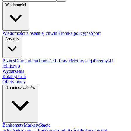
Wiadomości
Wiadomości z ostatniej chwili
Kronika policyjna
Sport
Artykuły
Biznes
Dom i nieruchomości
Lifestyle
Motoryzacja
Przemysł i
rolnictwo
Wydarzenia
Katalog firm
Oferty pracy
Dla mieszkańców
Bankomaty
Markety
Stacje
paliw
Nekrologi
Ludzie
Przewodniki
Kościoły
Kursy walut