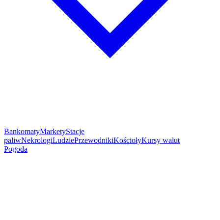
Bankomaty
Markety
Stacje
paliw
Nekrologi
Ludzie
Przewodniki
Kościoły
Kursy walut
Pogoda