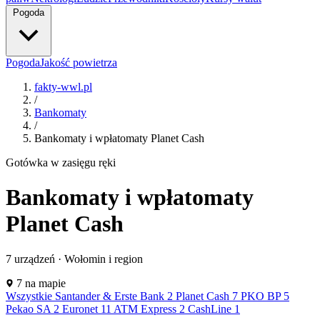
Pogoda
Pogoda
Jakość powietrza
fakty-wwl.pl
/
Bankomaty
/
Bankomaty i wpłatomaty Planet Cash
Gotówka w zasięgu ręki
Bankomaty i wpłatomaty
Planet Cash
PC
7 urządzeń · Wołomin i region
PC
Leaflet
|
©
OpenStreetMap
7 na mapie
+
Wszystkie
Santander & Erste Bank
2
Planet Cash
7
PKO BP
5
PC
PC
Pekao SA
2
Euronet
11
ATM Express
2
CashLine
1
−