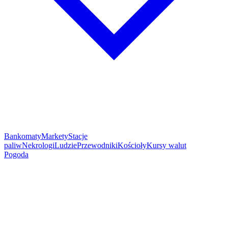
Bankomaty
Markety
Stacje
paliw
Nekrologi
Ludzie
Przewodniki
Kościoły
Kursy walut
Pogoda