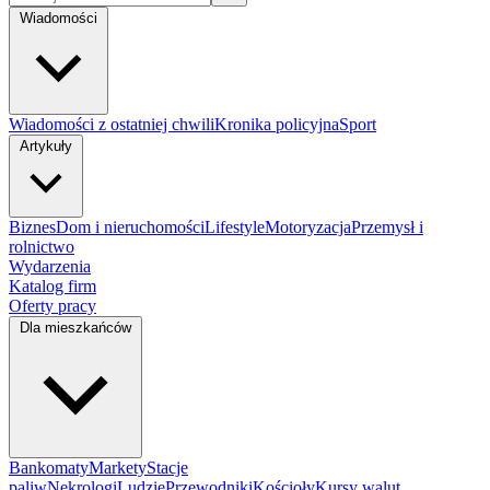
Wiadomości
Wiadomości z ostatniej chwili
Kronika policyjna
Sport
Artykuły
Biznes
Dom i nieruchomości
Lifestyle
Motoryzacja
Przemysł i
rolnictwo
Wydarzenia
Katalog firm
Oferty pracy
Dla mieszkańców
Bankomaty
Markety
Stacje
paliw
Nekrologi
Ludzie
Przewodniki
Kościoły
Kursy walut