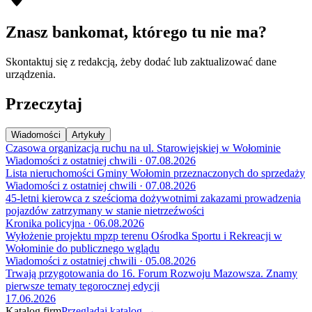
Znasz bankomat, którego tu nie ma?
Skontaktuj się z redakcją, żeby dodać lub zaktualizować dane
urządzenia.
Przeczytaj
Wiadomości
Artykuły
Czasowa organizacja ruchu na ul. Starowiejskiej w Wołominie
Wiadomości z ostatniej chwili · 07.08.2026
Lista nieruchomości Gminy Wołomin przeznaczonych do sprzedaży
Wiadomości z ostatniej chwili · 07.08.2026
45-letni kierowca z sześcioma dożywotnimi zakazami prowadzenia
pojazdów zatrzymany w stanie nietrzeźwości
Kronika policyjna · 06.08.2026
Wyłożenie projektu mpzp terenu Ośrodka Sportu i Rekreacji w
Wołominie do publicznego wglądu
Wiadomości z ostatniej chwili · 05.08.2026
Trwają przygotowania do 16. Forum Rozwoju Mazowsza. Znamy
pierwsze tematy tegorocznej edycji
17.06.2026
Katalog firm
Przeglądaj katalog →