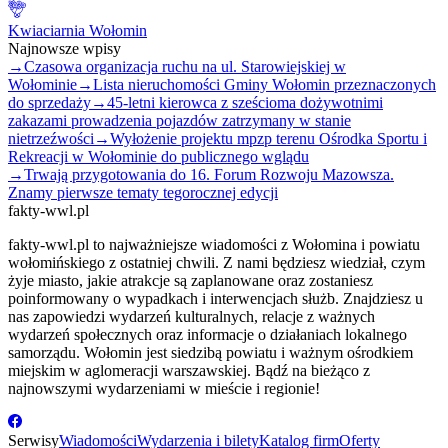
Kwiaciarnia Wołomin
Najnowsze wpisy
→
Czasowa organizacja ruchu na ul. Starowiejskiej w
Wołominie
→
Lista nieruchomości Gminy Wołomin przeznaczonych
do sprzedaży
→
45-letni kierowca z sześcioma dożywotnimi
zakazami prowadzenia pojazdów zatrzymany w stanie
nietrzeźwości
→
Wyłożenie projektu mpzp terenu Ośrodka Sportu i
Rekreacji w Wołominie do publicznego wglądu
→
Trwają przygotowania do 16. Forum Rozwoju Mazowsza.
Znamy pierwsze tematy tegorocznej edycji
fakty-wwl.pl
fakty-wwl.pl to najważniejsze wiadomości z Wołomina i powiatu
wołomińskiego z ostatniej chwili. Z nami będziesz wiedział, czym
żyje miasto, jakie atrakcje są zaplanowane oraz zostaniesz
poinformowany o wypadkach i interwencjach służb. Znajdziesz u
nas zapowiedzi wydarzeń kulturalnych, relacje z ważnych
wydarzeń społecznych oraz informacje o działaniach lokalnego
samorządu. Wołomin jest siedzibą powiatu i ważnym ośrodkiem
miejskim w aglomeracji warszawskiej. Bądź na bieżąco z
najnowszymi wydarzeniami w mieście i regionie!
Serwisy
Wiadomości
Wydarzenia i bilety
Katalog firm
Oferty