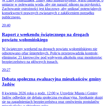
W Lany Poniedziałek, znany jako śmigus-dyngus, warto pamiętać o
umiarze w polewaniu wodą, aby nie narazić nikogo na przykrości.
Zachowanie ostrożności jest kluczowe, aby uniknąć potencjalnych
konsekwencji prawnych związanych z zakłóceniem porządku
publicznego.
20:40
Raport z weekendu świątecznego na drogach
powiatu wołomińskiego
W świąteczny weekend na drogach powiatu wołomińskiego nie
odnotowano ofiar śmiertelnych. Policja przeprowadziła kontrole,
eliminując 21 kierowców pod wpływem alkoholu oraz monitorując
bezpieczeństwo na głównych trasach.
20:27
Debata społeczna ewaluacyjna mieszkańców gminy
Jadów
8 kwietnia 2026 roku o godz. 12:00 w Urzędzie Miasta i Gminy
Jadów odbędzie się debata społeczna ewaluacyjna. Spotkanie skupi
się na zagadnieniach bezpieczeństwa oraz omówieniu postulatów
mieszkańców z ubiegłego roku.