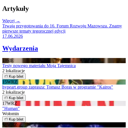
Artykuły
Więcej →
Trwają przygotowania do 16. Forum Rozwoju Mazowsza. Znamy
pierwsze tematy tegorocznej edycji
17.06.2026
Wydarzenia
19
SIE
Testy nowego materiału Moja Tajemnica
2 lokalizacje
Kup bilet
15
WRZ
hypeart.group zaprasza: Tomasz Boras w programie "Kairos"
2 lokalizacje
Kup bilet
17
WRZ
"Human"
Wołomin
Kup bilet
18
WRZ