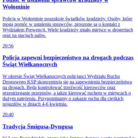
Wołominie
Policja w Wołominie poszukuje świadków kradzieży. Osoby, które
mogą pomóc w ustaleniu sprawców, proszone są o kontakt z
Wydziałem Prewencji. Wiele kradzieży miało miejsce w drogeriach
oraz na stacjach paliw.
20:56
Policja zapewni bezpieczeństwo na drogach podczas
Świąt Wielkanocnych
W okresie Świąt Wielkanocnych policjanci Wydziału Ruchu
Drogowego KSP skoncentrują się na zapewnieniu bezpieczeństwa
na drogach. Będą kontrolować trzeźwość kierowców oraz
przestrzeganie przepisów, a także kierować ruchem w miejscach o
dużym natężeniu. Przypominamy o zakazie ruchu dla ciężkich
pojazdów w dniach 4-6 kwietnia.
20:40
Tradycja Śmigusa-Dyngusa