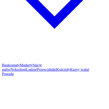
Bankomaty
Markety
Stacje
paliw
Nekrologi
Ludzie
Przewodniki
Kościoły
Kursy walut
Pogoda