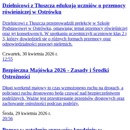
Dzielnicowi z Tłuszcza edukują uczniów o przemocy
rówieśniczej w Ostrówku
Dzielnicowi z Tłuszcza przeprowadzili prelekcję w Szkole
Podstawowej w Ostrówku, omawiając temat przemocy rówieśniczej
oraz jej konsekwencji. W spotkaniu uczestniczyli uczniowie klas 2 i
3, którzy dowiedzieli się o różnych formach przemocy oraz
odpowiedzialności prawnej nieletnich.
Czwartek, 30 kwietnia 2026 r.
12:55
Bezpieczna Majówka 2026 - Zasady i Środki
Ostrożności
Długi weekend majowy to czas wzmożonego ruchu na drogach, a
policjanci ruchu drogowego będą czuwać nad bezpieczeństwem
podróżnych. Ważne jest przestrzeganie przepisów drogowych oraz
zachowanie ostrożności podczas podróży.
Środa, 29 kwietnia 2026 r.
20:56
Pomoc w ustaleniu sprawców kradzieży w