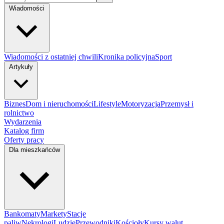
Wiadomości
Wiadomości z ostatniej chwili
Kronika policyjna
Sport
Artykuły
Biznes
Dom i nieruchomości
Lifestyle
Motoryzacja
Przemysł i
rolnictwo
Wydarzenia
Katalog firm
Oferty pracy
Dla mieszkańców
Bankomaty
Markety
Stacje
paliw
Nekrologi
Ludzie
Przewodniki
Kościoły
Kursy walut