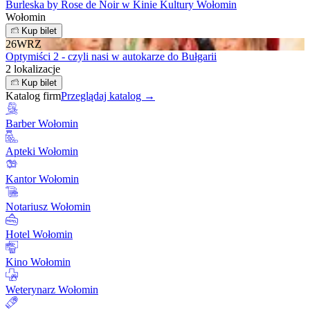
Burleska by Rose de Noir w Kinie Kultury Wołomin
Wołomin
Kup bilet
26
WRZ
Optymiści 2 - czyli nasi w autokarze do Bułgarii
2 lokalizacje
Kup bilet
Katalog firm
Przeglądaj katalog →
Barber Wołomin
Apteki Wołomin
Kantor Wołomin
Notariusz Wołomin
Hotel Wołomin
Kino Wołomin
Weterynarz Wołomin