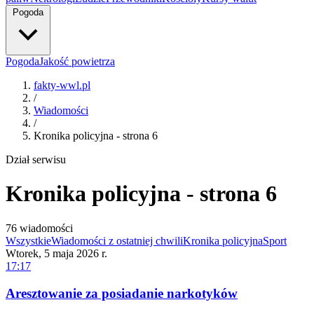
Pogoda
Pogoda
Jakość powietrza
fakty-wwl.pl
/
Wiadomości
/
Kronika policyjna - strona 6
Dział serwisu
Kronika policyjna - strona 6
76 wiadomości
Wszystkie
Wiadomości z ostatniej chwili
Kronika policyjna
Sport
Wtorek, 5 maja 2026 r.
17:17
Aresztowanie za posiadanie narkotyków