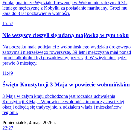
Funkcjonariusze Wydziału Prewencji w Wołominie zatrzymali 31-
letniego mężczyznę z Kobyłki za posiadanie marihuany. Grozi mu
kara do 3 lat pozbawienia wolności.
15:57
Nie wszyscy cieszyli się udaną majówką w tym roku
Na początku maja policjanci z wołomińskiego wydziału drogowego
zatrzymali nietrzeźwego rowerzystę. 39-letni mężczyzna miał ponad
promil alkoholu i był poszukiwany przez sąd. W więzieniu spędzi
prawie 8 miesięcy.
11:49
Święto Konstytucji 3 Maja w powiecie wołomińskim
3 Maja w całym kraju obchodzona jest rocznica uchwalenia
Konstytucji 3 Maja. W powiecie wołomińskim uroczystości z tej
okazji odbędą się tradycyjnie, z udziałem władz i mieszkańców
regionu.
Poniedziałek, 4 maja 2026 r.
22:27