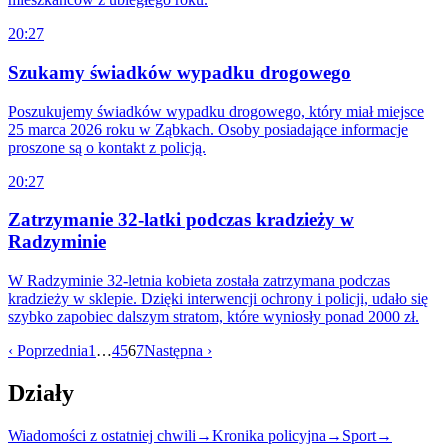
20:27
Szukamy świadków wypadku drogowego
Poszukujemy świadków wypadku drogowego, który miał miejsce
25 marca 2026 roku w Ząbkach. Osoby posiadające informacje
proszone są o kontakt z policją.
20:27
Zatrzymanie 32-latki podczas kradzieży w
Radzyminie
W Radzyminie 32-letnia kobieta została zatrzymana podczas
kradzieży w sklepie. Dzięki interwencji ochrony i policji, udało się
szybko zapobiec dalszym stratom, które wyniosły ponad 2000 zł.
‹ Poprzednia
1
…
4
5
6
7
Następna ›
Działy
Wiadomości z ostatniej chwili
→
Kronika policyjna
→
Sport
→