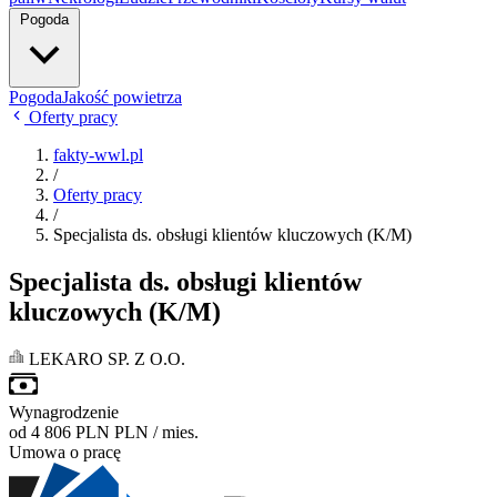
Pogoda
Pogoda
Jakość powietrza
Oferty pracy
fakty-wwl.pl
/
Oferty pracy
/
Specjalista ds. obsługi klientów kluczowych (K/M)
Specjalista ds. obsługi klientów
kluczowych (K/M)
LEKARO SP. Z O.O.
Wynagrodzenie
od 4 806 PLN
PLN / mies.
Umowa o pracę