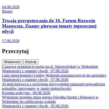
04.08.2026
Biznes
Trwają przygotowania do 16. Forum Rozwoju
Mazowsza. Znamy pierwsze tematy tegorocznej
edycji
17.06.2026
Przeczytaj
Wiadomości
Artykuły
Czasowa organizacja ruchu na ul. Starowiejskiej w Wołominie
Wiadomości z ostatniej chwili · 07.08.2026
Lista nieruchomości Gminy Wołomin przeznaczonych do sprzedaży
Wiadomości z ostatniej chwili · 07.08.2026
45-letni kierowca z sześcioma dożywotnimi zakazami prowadzenia
pojazdów zatrzymany w stanie nietrzeźwości
Kronika policyjna · 06.08.2026
Wyłożenie projektu mpzp terenu Ośrodka Sportu i Rekreacji w
Wołominie do publicznego wglądu
Wiadomości z ostatniej chwili · 05.08.2026