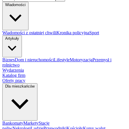
Wiadomości
Wiadomości z ostatniej chwili
Kronika policyjna
Sport
Artykuły
Biznes
Dom i nieruchomości
Lifestyle
Motoryzacja
Przemysł i
rolnictwo
Wydarzenia
Katalog firm
Oferty pracy
Dla mieszkańców
Bankomaty
Markety
Stacje
paliw
Nekrologi
Ludzie
Przewodniki
Kościoły
Kursy walut