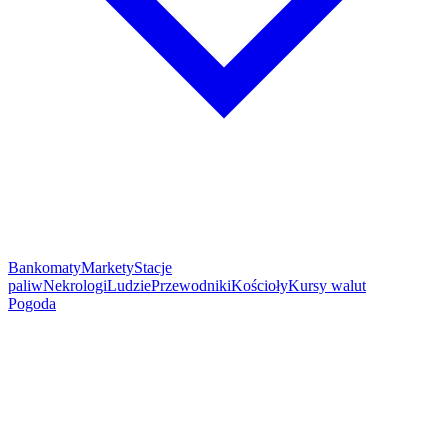
Bankomaty
Markety
Stacje
paliw
Nekrologi
Ludzie
Przewodniki
Kościoły
Kursy walut
Pogoda