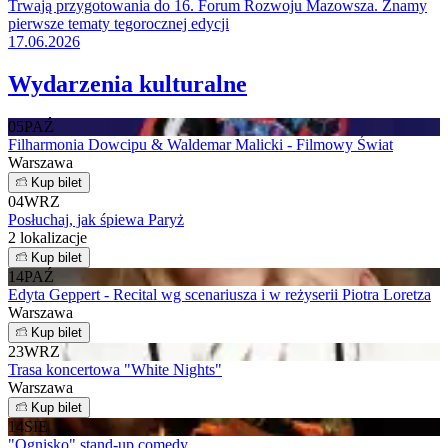
Trwają przygotowania do 16. Forum Rozwoju Mazowsza. Znamy
pierwsze tematy tegorocznej edycji
17.06.2026
Wydarzenia kulturalne
05
PAŹ
Filharmonia Dowcipu & Waldemar Malicki - Filmowy Świat
Warszawa
Kup bilet
04
WRZ
Posłuchaj, jak śpiewa Paryż
2 lokalizacje
Kup bilet
14
PAŹ
Edyta Geppert - Recital wg scenariusza i w reżyserii Piotra Loretza
Warszawa
Kup bilet
23
WRZ
Trasa koncertowa "White Nights"
Warszawa
Kup bilet
14
SIE
"Ognisko" stand-up comedy