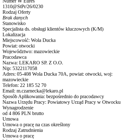
Numer W Eures
1310@StPr/26/0230
Rodzaj Oferty
Brak danych
Stanowisko
Specjalista ds. obsługi klientów kluczowych (K/M)
Lokalizacja
Miejscowość:
Wola Ducka
Powiat:
otwocki
Województwo:
mazowieckie
Pracodawca
Nazwa:
LEKARO SP. Z O.O.
Nip:
5322117058
Adres:
05-408 Wola Ducka 70A, powiat: otwocki, woj:
mazowieckie
Telefon:
22 185 52 70
Email:
m.czarnecka@lekaro.pl
Sposób Aplikowania:
bezpośrednio do pracodawcy
Nazwa Urzędu Pracy:
Powiatowy Urząd Pracy w Otwocku
Wynagrodzenie
od 4 806 PLN brutto
Umowa
Umowa o pracę na czas określony
Rodzaj Zatrudnienia
Umowa o pracę