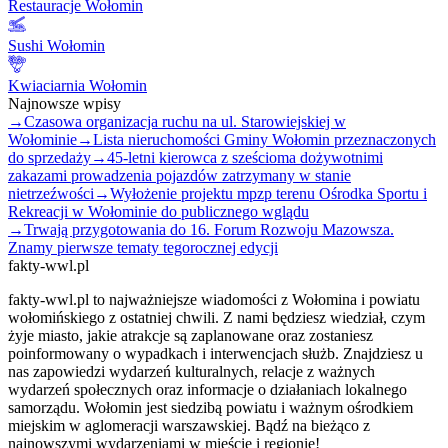
Restauracje Wołomin
Sushi Wołomin
Kwiaciarnia Wołomin
Najnowsze wpisy
→
Czasowa organizacja ruchu na ul. Starowiejskiej w
Wołominie
→
Lista nieruchomości Gminy Wołomin przeznaczonych
do sprzedaży
→
45-letni kierowca z sześcioma dożywotnimi
zakazami prowadzenia pojazdów zatrzymany w stanie
nietrzeźwości
→
Wyłożenie projektu mpzp terenu Ośrodka Sportu i
Rekreacji w Wołominie do publicznego wglądu
→
Trwają przygotowania do 16. Forum Rozwoju Mazowsza.
Znamy pierwsze tematy tegorocznej edycji
fakty-wwl.pl
fakty-wwl.pl to najważniejsze wiadomości z Wołomina i powiatu
wołomińskiego z ostatniej chwili. Z nami będziesz wiedział, czym
żyje miasto, jakie atrakcje są zaplanowane oraz zostaniesz
poinformowany o wypadkach i interwencjach służb. Znajdziesz u
nas zapowiedzi wydarzeń kulturalnych, relacje z ważnych
wydarzeń społecznych oraz informacje o działaniach lokalnego
samorządu. Wołomin jest siedzibą powiatu i ważnym ośrodkiem
miejskim w aglomeracji warszawskiej. Bądź na bieżąco z
najnowszymi wydarzeniami w mieście i regionie!