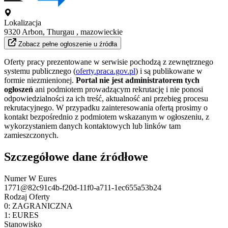
Lokalizacja
9320 Arbon, Thurgau , mazowieckie
Zobacz pełne ogłoszenie u źródła
Oferty pracy prezentowane w serwisie pochodzą z zewnętrznego
systemu publicznego (
oferty.praca.gov.pl
) i są publikowane w
formie niezmienionej.
Portal nie jest administratorem tych
ogłoszeń
ani podmiotem prowadzącym rekrutację i nie ponosi
odpowiedzialności za ich treść, aktualność ani przebieg procesu
rekrutacyjnego. W przypadku zainteresowania ofertą prosimy o
kontakt bezpośrednio z podmiotem wskazanym w ogłoszeniu, z
wykorzystaniem danych kontaktowych lub linków tam
zamieszczonych.
Szczegółowe dane źródłowe
Numer W Eures
1771@82c91c4b-f20d-11f0-a711-1ec655a53b24
Rodzaj Oferty
0:
ZAGRANICZNA
1:
EURES
Stanowisko