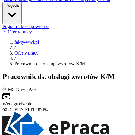
Pogoda
Pogoda
Jakość powietrza
Oferty pracy
fakty-wwl.pl
/
Oferty pracy
/
Pracownik ds. obsługi zwrotów K/M
Pracownik ds. obsługi zwrotów K/M
MS Direct AG
Wynagrodzenie
od 21 PLN
PLN / mies.