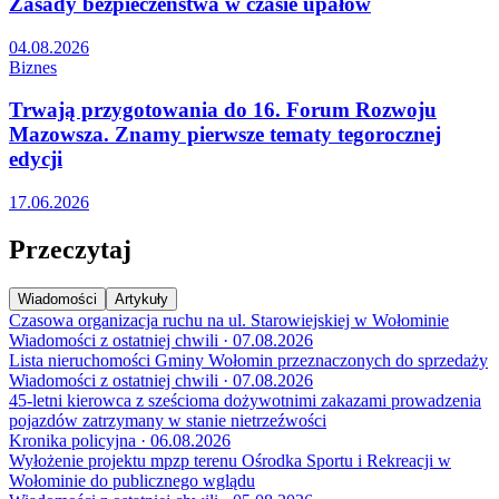
Zasady bezpieczeństwa w czasie upałów
04.08.2026
Biznes
Trwają przygotowania do 16. Forum Rozwoju
Mazowsza. Znamy pierwsze tematy tegorocznej
edycji
17.06.2026
Przeczytaj
Wiadomości
Artykuły
Czasowa organizacja ruchu na ul. Starowiejskiej w Wołominie
Wiadomości z ostatniej chwili · 07.08.2026
Lista nieruchomości Gminy Wołomin przeznaczonych do sprzedaży
Wiadomości z ostatniej chwili · 07.08.2026
45-letni kierowca z sześcioma dożywotnimi zakazami prowadzenia
pojazdów zatrzymany w stanie nietrzeźwości
Kronika policyjna · 06.08.2026
Wyłożenie projektu mpzp terenu Ośrodka Sportu i Rekreacji w
Wołominie do publicznego wglądu