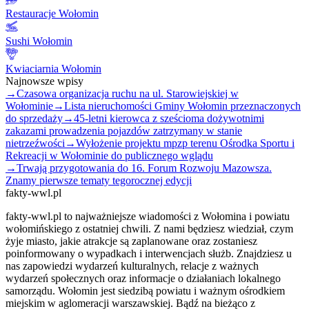
Restauracje Wołomin
Sushi Wołomin
Kwiaciarnia Wołomin
Najnowsze wpisy
→
Czasowa organizacja ruchu na ul. Starowiejskiej w
Wołominie
→
Lista nieruchomości Gminy Wołomin przeznaczonych
do sprzedaży
→
45-letni kierowca z sześcioma dożywotnimi
zakazami prowadzenia pojazdów zatrzymany w stanie
nietrzeźwości
→
Wyłożenie projektu mpzp terenu Ośrodka Sportu i
Rekreacji w Wołominie do publicznego wglądu
→
Trwają przygotowania do 16. Forum Rozwoju Mazowsza.
Znamy pierwsze tematy tegorocznej edycji
fakty-wwl.pl
fakty-wwl.pl to najważniejsze wiadomości z Wołomina i powiatu
wołomińskiego z ostatniej chwili. Z nami będziesz wiedział, czym
żyje miasto, jakie atrakcje są zaplanowane oraz zostaniesz
poinformowany o wypadkach i interwencjach służb. Znajdziesz u
nas zapowiedzi wydarzeń kulturalnych, relacje z ważnych
wydarzeń społecznych oraz informacje o działaniach lokalnego
samorządu. Wołomin jest siedzibą powiatu i ważnym ośrodkiem
miejskim w aglomeracji warszawskiej. Bądź na bieżąco z