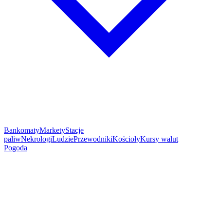
Bankomaty
Markety
Stacje
paliw
Nekrologi
Ludzie
Przewodniki
Kościoły
Kursy walut
Pogoda