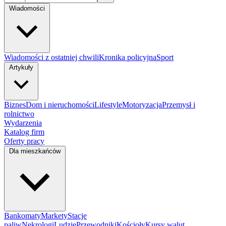
Wiadomości
Wiadomości z ostatniej chwili
Kronika policyjna
Sport
Artykuły
Biznes
Dom i nieruchomości
Lifestyle
Motoryzacja
Przemysł i
rolnictwo
Wydarzenia
Katalog firm
Oferty pracy
Dla mieszkańców
Bankomaty
Markety
Stacje
paliw
Nekrologi
Ludzie
Przewodniki
Kościoły
Kursy walut