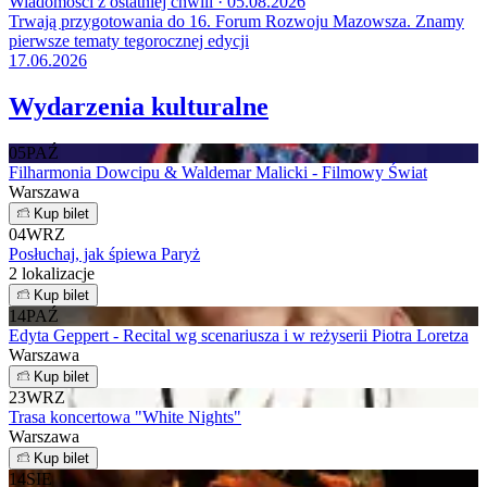
Wiadomości z ostatniej chwili · 05.08.2026
Trwają przygotowania do 16. Forum Rozwoju Mazowsza. Znamy
pierwsze tematy tegorocznej edycji
17.06.2026
Wydarzenia kulturalne
05
PAŹ
Filharmonia Dowcipu & Waldemar Malicki - Filmowy Świat
Warszawa
Kup bilet
04
WRZ
Posłuchaj, jak śpiewa Paryż
2 lokalizacje
Kup bilet
14
PAŹ
Edyta Geppert - Recital wg scenariusza i w reżyserii Piotra Loretza
Warszawa
Kup bilet
23
WRZ
Trasa koncertowa "White Nights"
Warszawa
Kup bilet
14
SIE