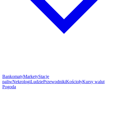
Bankomaty
Markety
Stacje
paliw
Nekrologi
Ludzie
Przewodniki
Kościoły
Kursy walut
Pogoda