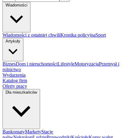
Wiadomości
Wiadomości z ostatniej chwili
Kronika policyjna
Sport
Artykuły
Biznes
Dom i nieruchomości
Lifestyle
Motoryzacja
Przemysł i
rolnictwo
Wydarzenia
Katalog firm
Oferty pracy
Dla mieszkańców
Bankomaty
Markety
Stacje
paliw
Nekrologi
Ludzie
Przewodniki
Kościoły
Kursy walut