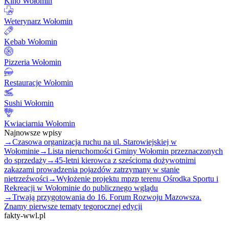
Kino Wołomin
Weterynarz Wołomin
Kebab Wołomin
Pizzeria Wołomin
Restauracje Wołomin
Sushi Wołomin
Kwiaciarnia Wołomin
Najnowsze wpisy
→
Czasowa organizacja ruchu na ul. Starowiejskiej w
Wołominie
→
Lista nieruchomości Gminy Wołomin przeznaczonych
do sprzedaży
→
45-letni kierowca z sześcioma dożywotnimi
zakazami prowadzenia pojazdów zatrzymany w stanie
nietrzeźwości
→
Wyłożenie projektu mpzp terenu Ośrodka Sportu i
Rekreacji w Wołominie do publicznego wglądu
→
Trwają przygotowania do 16. Forum Rozwoju Mazowsza.
Znamy pierwsze tematy tegorocznej edycji
fakty-wwl.pl