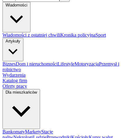
Wiadomości
Wiadomości z ostatniej chwili
Kronika policyjna
Sport
Artykuły
Biznes
Dom i nieruchomości
Lifestyle
Motoryzacja
Przemysł i
rolnictwo
Wydarzenia
Katalog firm
Oferty pracy
Dla mieszkańców
Bankomaty
Markety
Stacje
paliw
Nekrologi
Ludzie
Przewodniki
Kościoły
Kursy walut