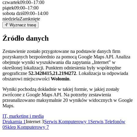
czwartek
09:00–17:00
piątek
09:00–17:00
sobota
dziś
09:00–14:00
niedziela
Zamknięte
Leaflet
|
©
OpenStreetMap
3
Wyznacz trasę
+
Źródło danych
−
Zestawienie zostało przygotowane na podstawie danych firm
pozyskanych bezpośrednio za pomocą Google Maps API. Analiza
obejmuje wyniki wyszukiwania dla zapytania „Internet” w
określonej lokalizacji. Punktem odniesienia były współrzędne
geograficzne
52.3428415,21.2194272
. Lokalizacja ta odpowiada
obszarowi miejscowości
Wołomin
.
Wyniki pochodzą dokładnie w takiej formie, w jakiej zostały
zwrócone z Google Maps API. Na potrzeby zestawienia
przeanalizowano maksymalnie 20 wyników widocznych w Google
Maps.
IT, marketing i media
Drukarnia
1
Internet
3
Serwis Komputerowy
1
Serwis Telefonów
0
Sklep Komputerowy
7