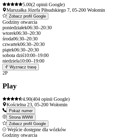
5.00
(2 opinii Google)
Marszałka Józefa Piłsudskiego 7, 05-200 Wołomin
Zobacz profil Google
Godziny otwarcia
poniedziałek
06:30–20:30
wtorek
06:30–20:30
środa
06:30–20:30
czwartek
06:30–20:30
piątek
06:30–20:30
sobota
dziś
10:00–19:00
niedziela
10:00–19:00
Leaflet
|
©
OpenStreetMap
1
Wyznacz trasę
+
2
P
−
Play
4.90
(404 opinii Google)
Kościelna 23, 05-200 Wołomin
Pokaż numer
Strona WWW
Zobacz profil Google
Wejście dostępne dla wózków
Godziny otwarcia