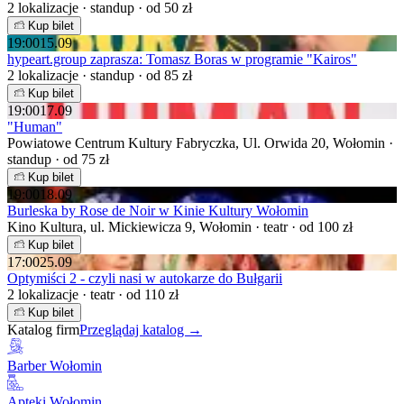
2 lokalizacje · standup · od 50 zł
Kup bilet
19:00
15.09
hypeart.group zaprasza: Tomasz Boras w programie "Kairos"
2 lokalizacje · standup · od 85 zł
Kup bilet
19:00
17.09
"Human"
Powiatowe Centrum Kultury Fabryczka, Ul. Orwida 20, Wołomin ·
standup · od 75 zł
Kup bilet
19:00
18.09
Burleska by Rose de Noir w Kinie Kultury Wołomin
Kino Kultura, ul. Mickiewicza 9, Wołomin · teatr · od 100 zł
Kup bilet
17:00
25.09
Optymiści 2 - czyli nasi w autokarze do Bułgarii
2 lokalizacje · teatr · od 110 zł
Kup bilet
Katalog firm
Przeglądaj katalog →
Barber Wołomin
Apteki Wołomin