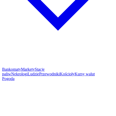
Bankomaty
Markety
Stacje
paliw
Nekrologi
Ludzie
Przewodniki
Kościoły
Kursy walut
Pogoda