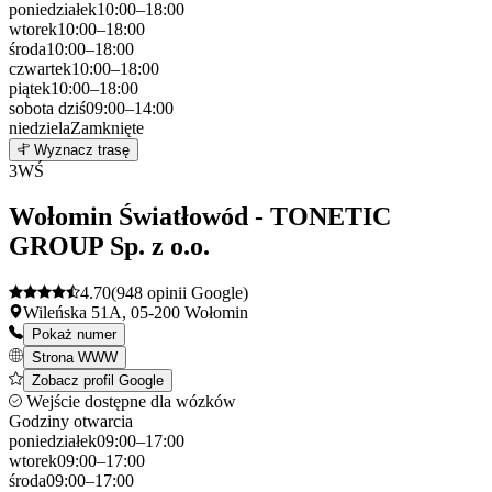
poniedziałek
10:00–18:00
wtorek
10:00–18:00
środa
10:00–18:00
czwartek
10:00–18:00
piątek
10:00–18:00
sobota
dziś
09:00–14:00
niedziela
Zamknięte
Leaflet
|
©
OpenStreetMap
2
Wyznacz trasę
+
3
WŚ
−
Wołomin Światłowód - TONETIC
GROUP Sp. z o.o.
4.70
(948 opinii Google)
Wileńska 51A, 05-200 Wołomin
Pokaż numer
Strona WWW
Zobacz profil Google
Wejście dostępne dla wózków
Godziny otwarcia
poniedziałek
09:00–17:00
wtorek
09:00–17:00
środa
09:00–17:00