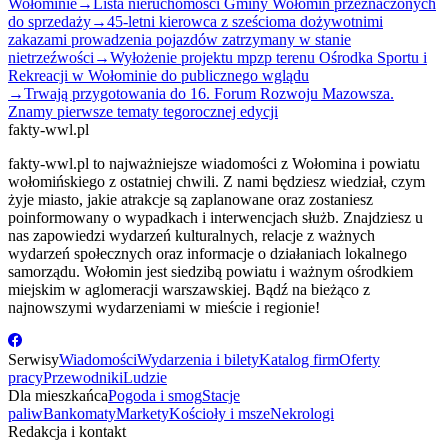
Wołominie
→
Lista nieruchomości Gminy Wołomin przeznaczonych
do sprzedaży
→
45-letni kierowca z sześcioma dożywotnimi
zakazami prowadzenia pojazdów zatrzymany w stanie
nietrzeźwości
→
Wyłożenie projektu mpzp terenu Ośrodka Sportu i
Rekreacji w Wołominie do publicznego wglądu
→
Trwają przygotowania do 16. Forum Rozwoju Mazowsza.
Znamy pierwsze tematy tegorocznej edycji
fakty-wwl.pl
fakty-wwl.pl to najważniejsze wiadomości z Wołomina i powiatu
wołomińskiego z ostatniej chwili. Z nami będziesz wiedział, czym
żyje miasto, jakie atrakcje są zaplanowane oraz zostaniesz
poinformowany o wypadkach i interwencjach służb. Znajdziesz u
nas zapowiedzi wydarzeń kulturalnych, relacje z ważnych
wydarzeń społecznych oraz informacje o działaniach lokalnego
samorządu. Wołomin jest siedzibą powiatu i ważnym ośrodkiem
miejskim w aglomeracji warszawskiej. Bądź na bieżąco z
najnowszymi wydarzeniami w mieście i regionie!
Serwisy
Wiadomości
Wydarzenia i bilety
Katalog firm
Oferty
pracy
Przewodniki
Ludzie
Dla mieszkańca
Pogoda i smog
Stacje
paliw
Bankomaty
Markety
Kościoły i msze
Nekrologi
Redakcja i kontakt