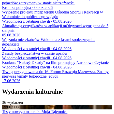
pojazdów zatrzymany w stanie nietrzeźwości
Kronika policyjna · 06.08.2026
Wyłożenie projektu mpzp terenu Ośrodka Sportu i Rekreacji w
Wołominie do publicznego wglądu
Wiadomości z ostatniej chwili · 05.08.2026
Aktualizacja certyfikatów w aplikacji mObywatel wymagana do 5
sierpnia
05.08.2026
Wiązania mieszkańców Wołomina z lasami społecznymi -
geoankieta
Wiadomości z ostatniej chwili · 04.08.2026
Zasady bezpieczeństwa w czasie upałów
Wiadomości z ostatniej chwili · 04.08.2026
Konkurs "Nakręć Dziady" na film promujący Narodowe Czytanie
Wiadomości z ostatniej chwili · 04.08.2026
Trwają przygotowania do 16. Forum Rozwoju Mazowsza. Znamy
pierwsze tematy tegorocznej edycji
17.06.2026
Wydarzenia kulturalne
36 wydarzeń
19:00
21.08
Testy nowego materiału Moja Tajemnica