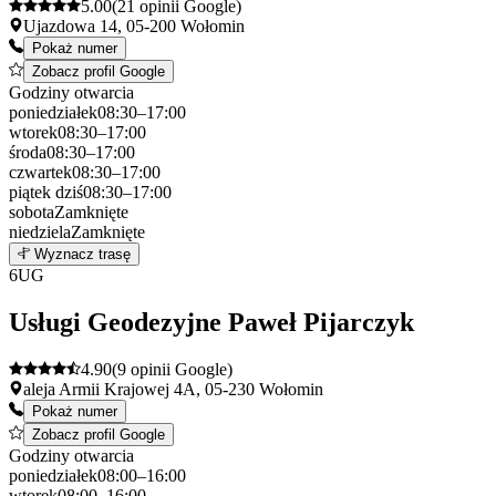
5.00
(21 opinii Google)
Ujazdowa 14, 05-200 Wołomin
Pokaż numer
Zobacz profil Google
Godziny otwarcia
poniedziałek
08:30–17:00
wtorek
08:30–17:00
środa
08:30–17:00
czwartek
08:30–17:00
piątek
dziś
08:30–17:00
sobota
Zamknięte
niedziela
Zamknięte
Leaflet
|
©
OpenStreetMap
5
Wyznacz trasę
+
6
UG
−
Usługi Geodezyjne Paweł Pijarczyk
4.90
(9 opinii Google)
aleja Armii Krajowej 4A, 05-230 Wołomin
Pokaż numer
Zobacz profil Google
Godziny otwarcia
poniedziałek
08:00–16:00
wtorek
08:00–16:00