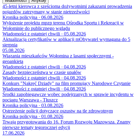
Wiadomości
Artykuły
45-letni kierowca z sześcioma dożywotnimi zakazami prowadzenia
pojazdów zatrzymany w stanie nietrzeźwości
Kronika policyjna · 06.08.2026
Wyłożenie projektu mpzp terenu Ośrodka Sportu i Rekreacji w
Wołominie do publicznego wglądu
Wiadomości z ostatniej chwili · 05.08.2026
Aktualizacja certyfikatów w aplikacji mObywatel wymagana do 5
sierpnia
05.08.2026
Wiązania mieszkańców Wołomina z lasami społecznymi -
geoankieta
Wiadomości z ostatniej chwili · 04.08.2026
Zasady bezpieczeństwa w czasie upałów
Wiadomości z ostatniej chwili · 04.08.2026
Konkurs "Nakręć Dziady" na film promujący Narodowe Czytanie
Wiadomości z ostatniej chwili · 04.08.2026
Środki zapobiegawcze wobec podejrzanych w sprawie incydentu w
pociągu Warszawa - Tłuszcz
Kronika policyjna · 03.08.2026
Ostrzeżenie policji dotyczące oszustw na tle zdrowotnym
Kronika policyjna · 01.08.2026
Trwają przygotowania do 16. Forum Rozwoju Mazowsza. Znamy
pierwsze tematy tegorocznej edycji
17.06.2026