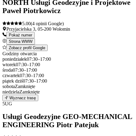
NORTH Usługi Geodezyjne i Projektowe
Paweł Piotrkowicz
5.00
(4 opinii Google)
Przyjacielska 3, 05-200 Wołomin
Pokaż numer
Strona WWW
Zobacz profil Google
Godziny otwarcia
poniedziałek
07:30–17:00
wtorek
07:30–17:00
środa
07:30–17:00
czwartek
07:30–17:00
piątek
dziś
07:30–17:00
sobota
Zamknięte
niedziela
Zamknięte
Leaflet
|
©
OpenStreetMap
4
Wyznacz trasę
+
5
UG
−
Usługi Geodezyjne GEO-MECHANICAL
ENGINEERING Piotr Patejuk