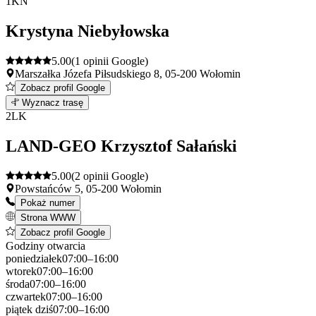
1
KN
Krystyna Niebyłowska
5.00
(1 opinii Google)
Marszałka Józefa Piłsudskiego 8, 05-200 Wołomin
Zobacz profil Google
Leaflet
|
©
OpenStreetMap
1
Wyznacz trasę
+
2
LK
−
LAND-GEO Krzysztof Sałański
5.00
(2 opinii Google)
Powstańców 5, 05-200 Wołomin
Pokaż numer
Strona WWW
Zobacz profil Google
Godziny otwarcia
poniedziałek
07:00–16:00
wtorek
07:00–16:00
środa
07:00–16:00
czwartek
07:00–16:00
piątek
dziś
07:00–16:00