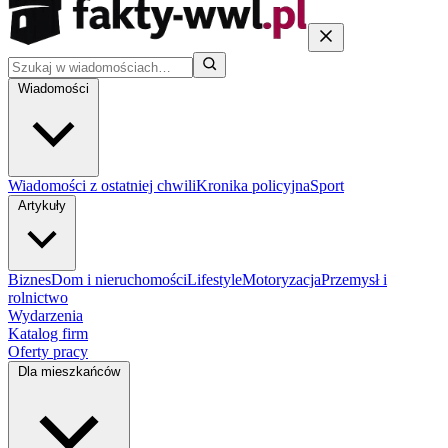
Wiadomości
Wiadomości z ostatniej chwili
Kronika policyjna
Sport
Artykuły
Biznes
Dom i nieruchomości
Lifestyle
Motoryzacja
Przemysł i
rolnictwo
Wydarzenia
Katalog firm
Oferty pracy
Dla mieszkańców