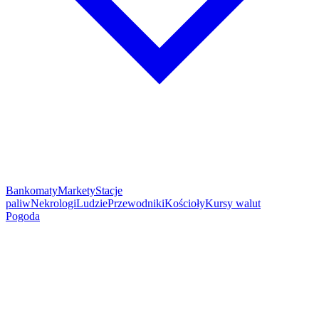
Bankomaty
Markety
Stacje
paliw
Nekrologi
Ludzie
Przewodniki
Kościoły
Kursy walut
Pogoda