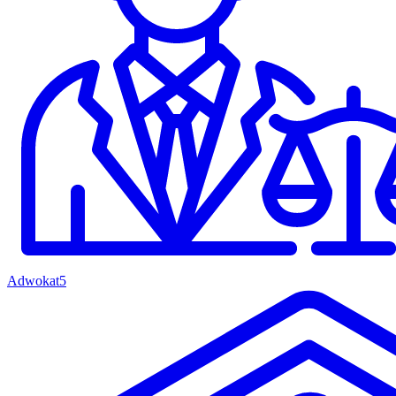
Adwokat
5