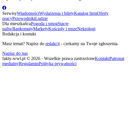
Serwisy
Wiadomości
Wydarzenia i bilety
Katalog firm
Oferty
pracy
Przewodniki
Ludzie
Dla mieszkańca
Pogoda i smog
Stacje
paliw
Bankomaty
Markety
Kościoły i msze
Nekrologi
Redakcja i kontakt
Masz temat? Napisz do
redakcji
- czekamy na Twoje zgłoszenia.
Napisz do nas
fakty-wwl.pl © 2026 · Wszelkie prawa zastrzeżone
Kontakt
Patronat
medialny
Regulamin
Polityka prywatności