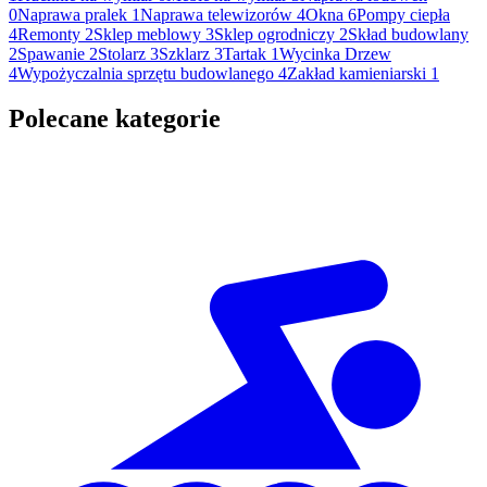
0
Naprawa pralek
1
Naprawa telewizorów
4
Okna
6
Pompy ciepła
4
Remonty
2
Sklep meblowy
3
Sklep ogrodniczy
2
Skład budowlany
2
Spawanie
2
Stolarz
3
Szklarz
3
Tartak
1
Wycinka Drzew
4
Wypożyczalnia sprzętu budowlanego
4
Zakład kamieniarski
1
Polecane kategorie