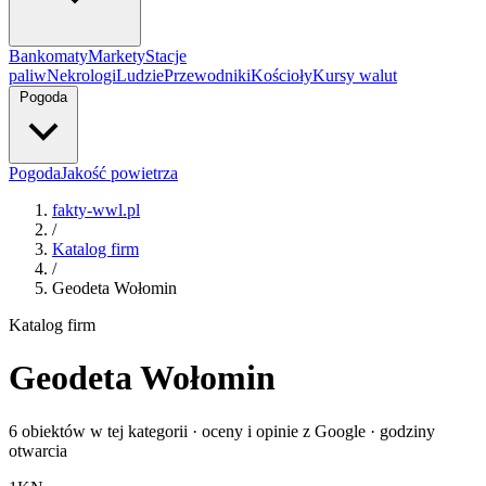
Bankomaty
Markety
Stacje
paliw
Nekrologi
Ludzie
Przewodniki
Kościoły
Kursy walut
Pogoda
Pogoda
Jakość powietrza
fakty-wwl.pl
/
Katalog firm
/
Geodeta Wołomin
Katalog firm
Geodeta Wołomin
6 obiektów w tej kategorii · oceny i opinie z Google · godziny
otwarcia