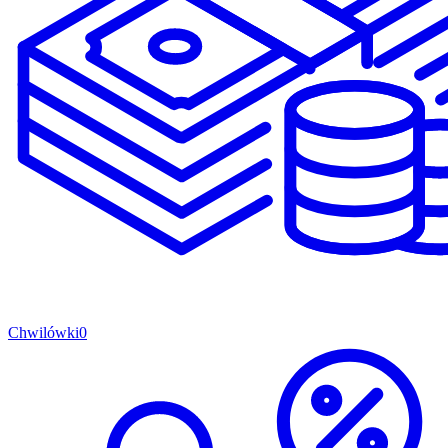
Chwilówki
0