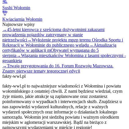
Sushi Wołomin
Kwiaciarnia Wołomin
Najnowsze wpisy
→
45-letni kierowca z sześcioma dożywotnimi zakazami
prowadzenia pojazdów zatrzymany w stanie
nietrzeźwości
→
Wyłożenie projektu mpzp terenu Ośrodka Sportu i
Rekreacji w Wołominie do publicznego wglądu
→
Aktualizacja
certyfikatów w aplikacji mObywatel wymagana do 5
sierpnia
→
Wiązania mieszkańców Wołomina z lasami społecznymi -
geoankieta
→
Trwają przygotowania do 16. Forum Rozwoju Mazowsza.
Znamy pierwsze tematy tegorocznej edycji
fakty-wwl.pl
fakty-wwl.pl to najważniejsze wiadomości z Wołomina i powiatu
wołomińskiego z ostatniej chwili. Z nami będziesz wiedział, czym
żyje miasto, jakie atrakcje są zaplanowane oraz zostaniesz
poinformowany o wypadkach i interwencjach służb. Znajdziesz u
nas zapowiedzi wydarzeń kulturalnych, relacje z ważnych
wydarzeń społecznych oraz informacje o działaniach lokalnego
samorządu. Wołomin jest siedzibą powiatu i ważnym ośrodkiem
miejskim w aglomeracji warszawskiej. Bądź na bieżąco z
najnowszymi wydarzeniami w mieście i regionie!