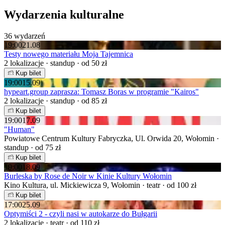
Wydarzenia kulturalne
36 wydarzeń
19:00
21.08
Testy nowego materiału Moja Tajemnica
2 lokalizacje · standup · od 50 zł
Kup bilet
19:00
15.09
hypeart.group zaprasza: Tomasz Boras w programie "Kairos"
2 lokalizacje · standup · od 85 zł
Kup bilet
19:00
17.09
"Human"
Powiatowe Centrum Kultury Fabryczka, Ul. Orwida 20, Wołomin ·
standup · od 75 zł
Kup bilet
19:00
18.09
Burleska by Rose de Noir w Kinie Kultury Wołomin
Kino Kultura, ul. Mickiewicza 9, Wołomin · teatr · od 100 zł
Kup bilet
17:00
25.09
Optymiści 2 - czyli nasi w autokarze do Bułgarii
2 lokalizacje · teatr · od 110 zł