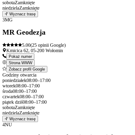
sobota
Zamknięte
niedziela
Zamknięte
Leaflet
|
©
OpenStreetMap
2
Wyznacz trasę
+
3
MG
−
MR Geodezja
5.00
(25 opinii Google)
Kmicica 62, 05-200 Wołomin
Pokaż numer
Strona WWW
Zobacz profil Google
Godziny otwarcia
poniedziałek
08:00–17:00
wtorek
08:00–17:00
środa
08:00–17:00
czwartek
08:00–17:00
piątek
dziś
08:00–17:00
sobota
Zamknięte
niedziela
Zamknięte
Leaflet
|
©
OpenStreetMap
3
Wyznacz trasę
+
4
NU
−