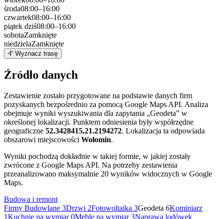
środa
08:00–16:00
czwartek
08:00–16:00
piątek
dziś
08:00–16:00
sobota
Zamknięte
niedziela
Zamknięte
Leaflet
|
©
OpenStreetMap
6
Wyznacz trasę
+
Źródło danych
−
Zestawienie zostało przygotowane na podstawie danych firm
pozyskanych bezpośrednio za pomocą Google Maps API. Analiza
obejmuje wyniki wyszukiwania dla zapytania „Geodeta” w
określonej lokalizacji. Punktem odniesienia były współrzędne
geograficzne
52.3428415,21.2194272
. Lokalizacja ta odpowiada
obszarowi miejscowości
Wołomin
.
Wyniki pochodzą dokładnie w takiej formie, w jakiej zostały
zwrócone z Google Maps API. Na potrzeby zestawienia
przeanalizowano maksymalnie 20 wyników widocznych w Google
Maps.
Budowa i remont
Firmy Budowlane
3
Drzwi
2
Fotowoltaika
3
Geodeta
6
Kominiarz
1
Kuchnie na wymiar
0
Meble na wymiar
3
Naprawa lodówek