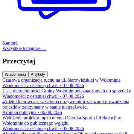
Kantor
1
Wszystkie kategorie →
Przeczytaj
Wiadomości
Artykuły
Czasowa organizacja ruchu na ul. Starowiejskiej w Wołominie
Wiadomości z ostatniej chwili · 07.08.2026
Lista nieruchomości Gminy Wołomin przeznaczonych do sprzedaży
Wiadomości z ostatniej chwili · 07.08.2026
45-letni kierowca z sześcioma dożywotnimi zakazami prowadzenia
pojazdów zatrzymany w stanie nietrzeźwości
Kronika policyjna · 06.08.2026
Wyłożenie projektu mpzp terenu Ośrodka Sportu i Rekreacji w
Wołominie do publicznego wglądu
Wiadomości z ostatniej chwili · 05.08.2026
Aktualizacja certyfikatów w aplikacji mObywatel wymagana do 5