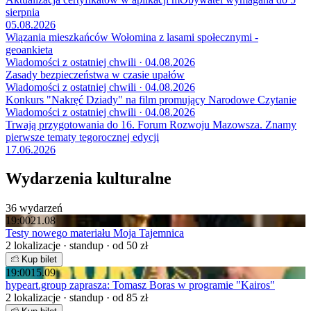
sierpnia
05.08.2026
Wiązania mieszkańców Wołomina z lasami społecznymi -
geoankieta
Wiadomości z ostatniej chwili · 04.08.2026
Zasady bezpieczeństwa w czasie upałów
Wiadomości z ostatniej chwili · 04.08.2026
Konkurs "Nakręć Dziady" na film promujący Narodowe Czytanie
Wiadomości z ostatniej chwili · 04.08.2026
Trwają przygotowania do 16. Forum Rozwoju Mazowsza. Znamy
pierwsze tematy tegorocznej edycji
17.06.2026
Wydarzenia kulturalne
36 wydarzeń
19:00
21.08
Testy nowego materiału Moja Tajemnica
2 lokalizacje · standup · od 50 zł
Kup bilet
19:00
15.09
hypeart.group zaprasza: Tomasz Boras w programie "Kairos"
2 lokalizacje · standup · od 85 zł