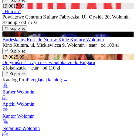
Kup bilet
19:00
17.09
"Human"
Powiatowe Centrum Kultury Fabryczka, Ul. Orwida 20, Wołomin ·
standup · od 75 zł
Kup bilet
19:00
18.09
Burleska by Rose de Noir w Kinie Kultury Wołomin
Kino Kultura, ul. Mickiewicza 9, Wołomin · teatr · od 100 zł
Kup bilet
17:00
25.09
Optymiści 2 - czyli nasi w autokarze do Bułgarii
2 lokalizacje · teatr · od 110 zł
Kup bilet
Katalog firm
Przeglądaj katalog →
Barber Wołomin
Apteki Wołomin
Kantor Wołomin
Notariusz Wołomin