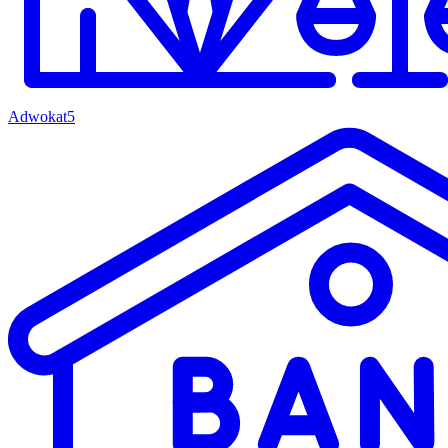
Adwokat
5