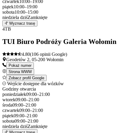
czwartek
10:00–19:00
piątek
10:00–19:00
sobota
10:00–15:00
niedziela
dziś
Zamknięte
Leaflet
|
©
OpenStreetMap
3
Wyznacz trasę
+
4
TB
−
TUI Biuro Podróży Galeria Wołomin
4.80
(106 opinii Google)
Geodetów 2, 05-200 Wołomin
Pokaż numer
Strona WWW
Zobacz profil Google
Wejście dostępne dla wózków
Godziny otwarcia
poniedziałek
09:00–21:00
wtorek
09:00–21:00
środa
09:00–21:00
czwartek
09:00–21:00
piątek
09:00–21:00
sobota
09:00–21:00
niedziela
dziś
Zamknięte
Leaflet
|
©
OpenStreetMap
4
Wyznacz trasę