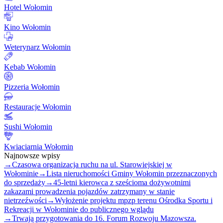
Hotel Wołomin
Kino Wołomin
Weterynarz Wołomin
Kebab Wołomin
Pizzeria Wołomin
Restauracje Wołomin
Sushi Wołomin
Kwiaciarnia Wołomin
Najnowsze wpisy
→
Czasowa organizacja ruchu na ul. Starowiejskiej w
Wołominie
→
Lista nieruchomości Gminy Wołomin przeznaczonych
do sprzedaży
→
45-letni kierowca z sześcioma dożywotnimi
zakazami prowadzenia pojazdów zatrzymany w stanie
nietrzeźwości
→
Wyłożenie projektu mpzp terenu Ośrodka Sportu i
Rekreacji w Wołominie do publicznego wglądu
→
Trwają przygotowania do 16. Forum Rozwoju Mazowsza.