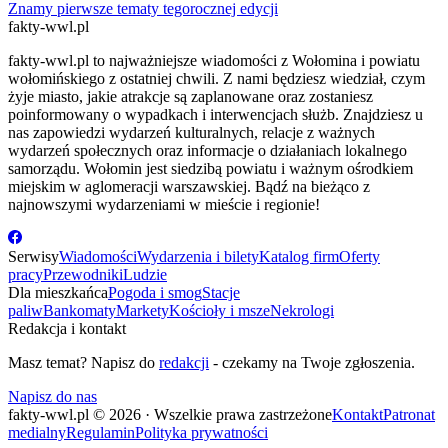
Znamy pierwsze tematy tegorocznej edycji
fakty-wwl.pl
fakty-wwl.pl to najważniejsze wiadomości z Wołomina i powiatu
wołomińskiego z ostatniej chwili. Z nami będziesz wiedział, czym
żyje miasto, jakie atrakcje są zaplanowane oraz zostaniesz
poinformowany o wypadkach i interwencjach służb. Znajdziesz u
nas zapowiedzi wydarzeń kulturalnych, relacje z ważnych
wydarzeń społecznych oraz informacje o działaniach lokalnego
samorządu. Wołomin jest siedzibą powiatu i ważnym ośrodkiem
miejskim w aglomeracji warszawskiej. Bądź na bieżąco z
najnowszymi wydarzeniami w mieście i regionie!
Serwisy
Wiadomości
Wydarzenia i bilety
Katalog firm
Oferty
pracy
Przewodniki
Ludzie
Dla mieszkańca
Pogoda i smog
Stacje
paliw
Bankomaty
Markety
Kościoły i msze
Nekrologi
Redakcja i kontakt
Masz temat? Napisz do
redakcji
- czekamy na Twoje zgłoszenia.
Napisz do nas
fakty-wwl.pl © 2026 · Wszelkie prawa zastrzeżone
Kontakt
Patronat
medialny
Regulamin
Polityka prywatności