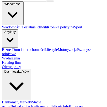
Wiadomości
Wiadomości z ostatniej chwili
Kronika policyjna
Sport
Artykuły
Biznes
Dom i nieruchomości
Lifestyle
Motoryzacja
Przemysł i
rolnictwo
Wydarzenia
Katalog firm
Oferty pracy
Dla mieszkańców
Bankomaty
Markety
Stacje
paliw
Nekrologi
Ludzie
Przewodniki
Kościoły
Kursy walut