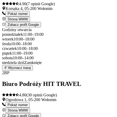
4.90
(7 opinii Google)
Korsaka 4, 05-200 Wołomin
Pokaż numer
Strona WWW
Zobacz profil Google
Godziny otwarcia
poniedziałek
11:00–19:00
wtorek
10:00–18:00
środa
10:00–18:00
czwartek
10:00–18:00
piątek
11:00–19:00
sobota
10:00–14:00
niedziela
dziś
Zamknięte
Leaflet
|
©
OpenStreetMap
1
Wyznacz trasę
+
2
BP
−
Biuro Podróży HIT TRAVEL
4.80
(30 opinii Google)
Ogrodowa 1, 05-200 Wołomin
Pokaż numer
Strona WWW
Zobacz profil Google