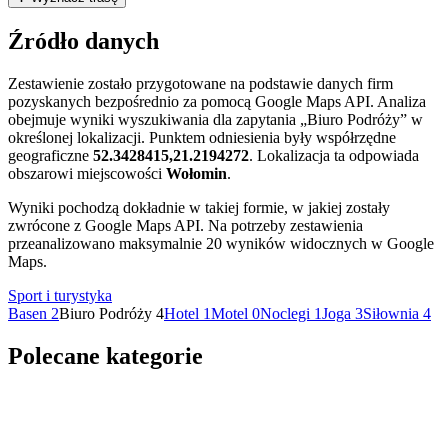
+
Źródło danych
−
Zestawienie zostało przygotowane na podstawie danych firm
pozyskanych bezpośrednio za pomocą Google Maps API. Analiza
obejmuje wyniki wyszukiwania dla zapytania „Biuro Podróży” w
określonej lokalizacji. Punktem odniesienia były współrzędne
geograficzne
52.3428415,21.2194272
. Lokalizacja ta odpowiada
obszarowi miejscowości
Wołomin
.
Wyniki pochodzą dokładnie w takiej formie, w jakiej zostały
zwrócone z Google Maps API. Na potrzeby zestawienia
przeanalizowano maksymalnie 20 wyników widocznych w Google
Maps.
Sport i turystyka
Basen
2
Biuro Podróży
4
Hotel
1
Motel
0
Noclegi
1
Joga
3
Siłownia
4
Polecane kategorie