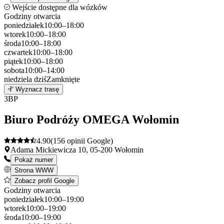
Wejście dostępne dla wózków
Godziny otwarcia
poniedziałek
10:00–18:00
wtorek
10:00–18:00
środa
10:00–18:00
czwartek
10:00–18:00
piątek
10:00–18:00
sobota
10:00–14:00
niedziela
dziś
Zamknięte
Leaflet
|
©
OpenStreetMap
2
Wyznacz trasę
+
3
BP
−
Biuro Podróży OMEGA Wołomin
4.90
(156 opinii Google)
Adama Mickiewicza 10, 05-200 Wołomin
Pokaż numer
Strona WWW
Zobacz profil Google
Godziny otwarcia
poniedziałek
10:00–19:00
wtorek
10:00–19:00
środa
10:00–19:00