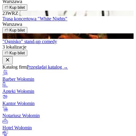
Warszawa
Kup bilet
23
WRZ
Trasa koncertowa "White Nights"
Warszawa
Kup bilet
14
SIE
"Ognisko" stand-up comedy
3 lokalizacje
Kup bilet
Katalog firm
Przeglądaj katalog →
Barber Wołomin
Apteki Wołomin
Kantor Wołomin
Notariusz Wołomin
Hotel Wołomin