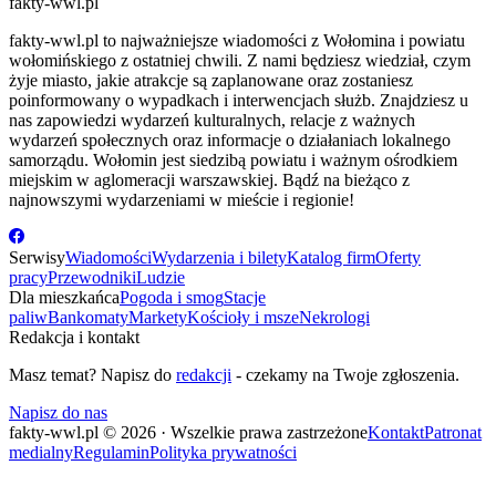
fakty-wwl.pl
fakty-wwl.pl to najważniejsze wiadomości z Wołomina i powiatu
wołomińskiego z ostatniej chwili. Z nami będziesz wiedział, czym
żyje miasto, jakie atrakcje są zaplanowane oraz zostaniesz
poinformowany o wypadkach i interwencjach służb. Znajdziesz u
nas zapowiedzi wydarzeń kulturalnych, relacje z ważnych
wydarzeń społecznych oraz informacje o działaniach lokalnego
samorządu. Wołomin jest siedzibą powiatu i ważnym ośrodkiem
miejskim w aglomeracji warszawskiej. Bądź na bieżąco z
najnowszymi wydarzeniami w mieście i regionie!
Serwisy
Wiadomości
Wydarzenia i bilety
Katalog firm
Oferty
pracy
Przewodniki
Ludzie
Dla mieszkańca
Pogoda i smog
Stacje
paliw
Bankomaty
Markety
Kościoły i msze
Nekrologi
Redakcja i kontakt
Masz temat? Napisz do
redakcji
- czekamy na Twoje zgłoszenia.
Napisz do nas
fakty-wwl.pl © 2026 · Wszelkie prawa zastrzeżone
Kontakt
Patronat
medialny
Regulamin
Polityka prywatności