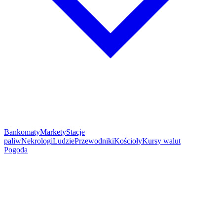
Bankomaty
Markety
Stacje
paliw
Nekrologi
Ludzie
Przewodniki
Kościoły
Kursy walut
Pogoda