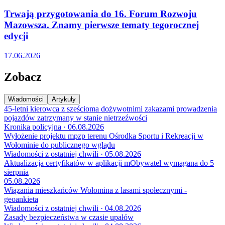
Trwają przygotowania do 16. Forum Rozwoju
Mazowsza. Znamy pierwsze tematy tegorocznej
edycji
17.06.2026
Zobacz
Wiadomości
Artykuły
45-letni kierowca z sześcioma dożywotnimi zakazami prowadzenia
pojazdów zatrzymany w stanie nietrzeźwości
Kronika policyjna · 06.08.2026
Wyłożenie projektu mpzp terenu Ośrodka Sportu i Rekreacji w
Wołominie do publicznego wglądu
Wiadomości z ostatniej chwili · 05.08.2026
Aktualizacja certyfikatów w aplikacji mObywatel wymagana do 5
sierpnia
05.08.2026
Wiązania mieszkańców Wołomina z lasami społecznymi -
geoankieta
Wiadomości z ostatniej chwili · 04.08.2026
Zasady bezpieczeństwa w czasie upałów