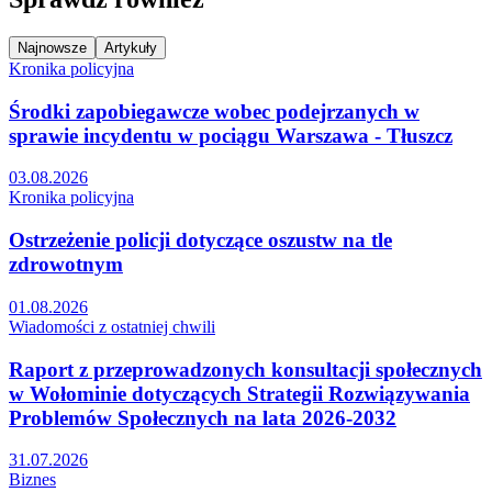
Najnowsze
Artykuły
Kronika policyjna
Środki zapobiegawcze wobec podejrzanych w
sprawie incydentu w pociągu Warszawa - Tłuszcz
03.08.2026
Kronika policyjna
Ostrzeżenie policji dotyczące oszustw na tle
zdrowotnym
01.08.2026
Wiadomości z ostatniej chwili
Raport z przeprowadzonych konsultacji społecznych
w Wołominie dotyczących Strategii Rozwiązywania
Problemów Społecznych na lata 2026-2032
31.07.2026
Biznes