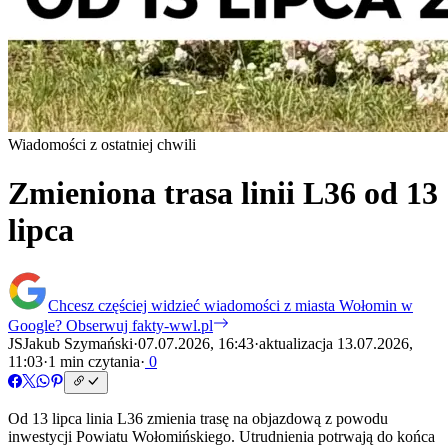
Wiadomości z ostatniej chwili
Zmieniona trasa linii L36 od 13
lipca
Chcesz częściej widzieć wiadomości z miasta Wołomin w
Google?
Obserwuj fakty-wwl.pl
JS
Jakub Szymański
·
07.07.2026, 16:43
·
aktualizacja 13.07.2026,
11:03
·
1 min czytania
·
0
Od 13 lipca linia L36 zmienia trasę na objazdową z powodu
inwestycji Powiatu Wołomińskiego. Utrudnienia potrwają do końca