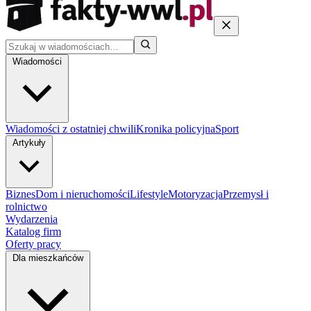
Wiadomości
Wiadomości z ostatniej chwili
Kronika policyjna
Sport
Artykuły
Biznes
Dom i nieruchomości
Lifestyle
Motoryzacja
Przemysł i
rolnictwo
Wydarzenia
Katalog firm
Oferty pracy
Dla mieszkańców