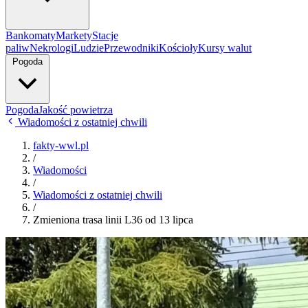
Bankomaty
Markety
Stacje
paliw
Nekrologi
Ludzie
Przewodniki
Kościoły
Kursy walut
Pogoda
Pogoda
Jakość powietrza
Wiadomości z ostatniej chwili
fakty-wwl.pl
/
Wiadomości
/
Wiadomości z ostatniej chwili
/
Zmieniona trasa linii L36 od 13 lipca