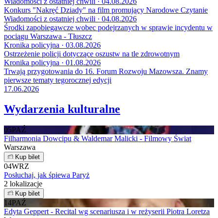
Wiadomości z ostatniej chwili · 04.08.2026
Konkurs "Nakręć Dziady" na film promujący Narodowe Czytanie
Wiadomości z ostatniej chwili · 04.08.2026
Środki zapobiegawcze wobec podejrzanych w sprawie incydentu w
pociągu Warszawa - Tłuszcz
Kronika policyjna · 03.08.2026
Ostrzeżenie policji dotyczące oszustw na tle zdrowotnym
Kronika policyjna · 01.08.2026
Trwają przygotowania do 16. Forum Rozwoju Mazowsza. Znamy
pierwsze tematy tegorocznej edycji
17.06.2026
Wydarzenia kulturalne
05
PAŹ
Filharmonia Dowcipu & Waldemar Malicki - Filmowy Świat
Warszawa
Kup bilet
04
WRZ
Posłuchaj, jak śpiewa Paryż
2 lokalizacje
Kup bilet
14
PAŹ
Edyta Geppert - Recital wg scenariusza i w reżyserii Piotra Loretza