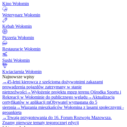
Kino Wołomin
Weterynarz Wołomin
Kebab Wołomin
Pizzeria Wołomin
Restauracje Wołomin
Sushi Wołomin
Kwiaciarnia Wołomin
Najnowsze wpisy
→
45-letni kierowca z sześcioma dożywotnimi zakazami
prowadzenia pojazdów zatrzymany w stanie
nietrzeźwości
→
Wyłożenie projektu mpzp terenu Ośrodka Sportu i
Rekreacji w Wołominie do publicznego wglądu
→
Aktualizacja
certyfikatów w aplikacji mObywatel wymagana do 5
sierpnia
→
Wiązania mieszkańców Wołomina z lasami społecznymi -
geoankieta
→
Trwają przygotowania do 16. Forum Rozwoju Mazowsza.
Znamy pierwsze tematy tegorocznej edycji