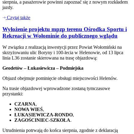
sierpnia, a pasażerowie powinni zapoznać się z nowym rozkładem
jazdy.
Czytaj także
Wyłożenie projektu mpzp terenu Ośrodka Sportu i
Rekreacji w Wołominie do publicznego wglądu
W związku z realizacją inwestycji przez Powiat Wołomiński na
skrzyżowaniu ulic Boryny i 100-lecia w Helenowie, od 13 lipca
linia L36 zostanie skierowana na trasę objazdową:
Geodetów – Łukasiewicza – Podmiejska
Objazd obejmuje pominięcie obsługi miejscowości Helenów.
Na trasie objazdowej wprowadzone zostaną tymczasowe
przystanki:
CZARNA
,
NOWA WIEŚ
,
ŁUKASIEWICZA-RONDO
,
ZAGOŚCINIEC-SZKOŁA
.
Utrudnienia potrwają do końca sierpnia, zgodnie z deklaracją