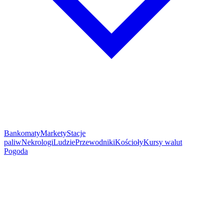
Bankomaty
Markety
Stacje
paliw
Nekrologi
Ludzie
Przewodniki
Kościoły
Kursy walut
Pogoda