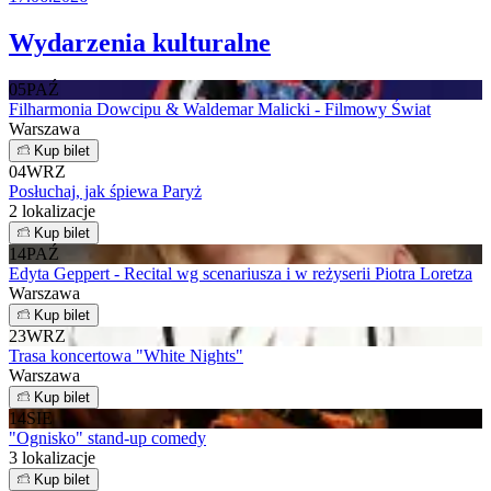
Wydarzenia kulturalne
05
PAŹ
Filharmonia Dowcipu & Waldemar Malicki - Filmowy Świat
Warszawa
Kup bilet
04
WRZ
Posłuchaj, jak śpiewa Paryż
2 lokalizacje
Kup bilet
14
PAŹ
Edyta Geppert - Recital wg scenariusza i w reżyserii Piotra Loretza
Warszawa
Kup bilet
23
WRZ
Trasa koncertowa "White Nights"
Warszawa
Kup bilet
14
SIE
"Ognisko" stand-up comedy
3 lokalizacje
Kup bilet