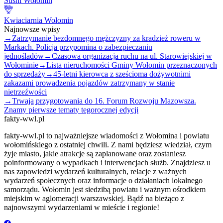
Sushi Wołomin
Kwiaciarnia Wołomin
Najnowsze wpisy
→
Zatrzymanie bezdomnego mężczyzny za kradzież roweru w
Markach. Policja przypomina o zabezpieczaniu
jednośladów
→
Czasowa organizacja ruchu na ul. Starowiejskiej w
Wołominie
→
Lista nieruchomości Gminy Wołomin przeznaczonych
do sprzedaży
→
45-letni kierowca z sześcioma dożywotnimi
zakazami prowadzenia pojazdów zatrzymany w stanie
nietrzeźwości
→
Trwają przygotowania do 16. Forum Rozwoju Mazowsza.
Znamy pierwsze tematy tegorocznej edycji
fakty-wwl.pl
fakty-wwl.pl to najważniejsze wiadomości z Wołomina i powiatu
wołomińskiego z ostatniej chwili. Z nami będziesz wiedział, czym
żyje miasto, jakie atrakcje są zaplanowane oraz zostaniesz
poinformowany o wypadkach i interwencjach służb. Znajdziesz u
nas zapowiedzi wydarzeń kulturalnych, relacje z ważnych
wydarzeń społecznych oraz informacje o działaniach lokalnego
samorządu. Wołomin jest siedzibą powiatu i ważnym ośrodkiem
miejskim w aglomeracji warszawskiej. Bądź na bieżąco z
najnowszymi wydarzeniami w mieście i regionie!