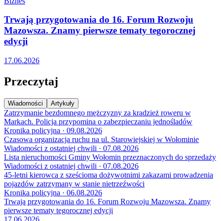
Biznes
Trwają przygotowania do 16. Forum Rozwoju
Mazowsza. Znamy pierwsze tematy tegorocznej
edycji
17.06.2026
Przeczytaj
Wiadomości
Artykuły
Zatrzymanie bezdomnego mężczyzny za kradzież roweru w
Markach. Policja przypomina o zabezpieczaniu jednośladów
Kronika policyjna · 09.08.2026
Czasowa organizacja ruchu na ul. Starowiejskiej w Wołominie
Wiadomości z ostatniej chwili · 07.08.2026
Lista nieruchomości Gminy Wołomin przeznaczonych do sprzedaży
Wiadomości z ostatniej chwili · 07.08.2026
45-letni kierowca z sześcioma dożywotnimi zakazami prowadzenia
pojazdów zatrzymany w stanie nietrzeźwości
Kronika policyjna · 06.08.2026
Trwają przygotowania do 16. Forum Rozwoju Mazowsza. Znamy
pierwsze tematy tegorocznej edycji
17.06.2026