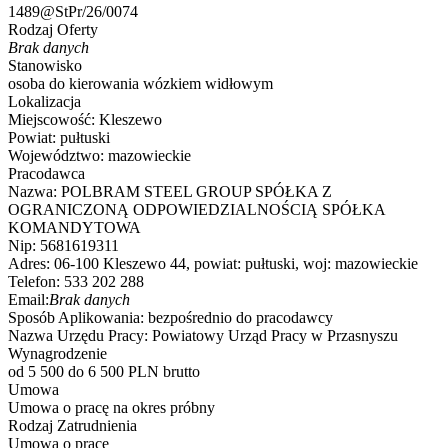
1489@StPr/26/0074
Rodzaj Oferty
Brak danych
Stanowisko
osoba do kierowania wózkiem widłowym
Lokalizacja
Miejscowość:
Kleszewo
Powiat:
pułtuski
Województwo:
mazowieckie
Pracodawca
Nazwa:
POLBRAM STEEL GROUP SPÓŁKA Z
OGRANICZONĄ ODPOWIEDZIALNOŚCIĄ SPÓŁKA
KOMANDYTOWA
Nip:
5681619311
Adres:
06-100 Kleszewo 44, powiat: pułtuski, woj: mazowieckie
Telefon:
533 202 288
Email:
Brak danych
Sposób Aplikowania:
bezpośrednio do pracodawcy
Nazwa Urzędu Pracy:
Powiatowy Urząd Pracy w Przasnyszu
Wynagrodzenie
od 5 500 do 6 500 PLN brutto
Umowa
Umowa o pracę na okres próbny
Rodzaj Zatrudnienia
Umowa o pracę