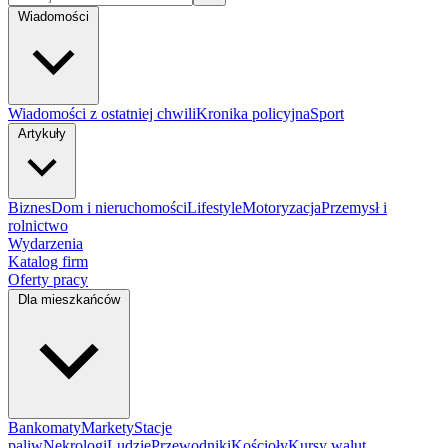
Wiadomości
Wiadomości z ostatniej chwili
Kronika policyjna
Sport
Artykuły
Biznes
Dom i nieruchomości
Lifestyle
Motoryzacja
Przemysł i
rolnictwo
Wydarzenia
Katalog firm
Oferty pracy
Dla mieszkańców
Bankomaty
Markety
Stacje
paliw
Nekrologi
Ludzie
Przewodniki
Kościoły
Kursy walut