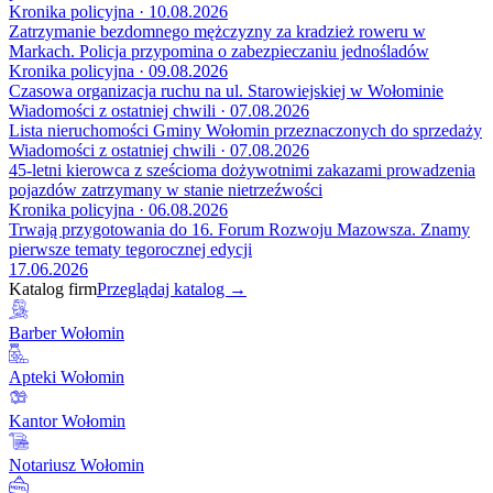
Kronika policyjna · 10.08.2026
Zatrzymanie bezdomnego mężczyzny za kradzież roweru w
Markach. Policja przypomina o zabezpieczaniu jednośladów
Kronika policyjna · 09.08.2026
Czasowa organizacja ruchu na ul. Starowiejskiej w Wołominie
Wiadomości z ostatniej chwili · 07.08.2026
Lista nieruchomości Gminy Wołomin przeznaczonych do sprzedaży
Wiadomości z ostatniej chwili · 07.08.2026
45-letni kierowca z sześcioma dożywotnimi zakazami prowadzenia
pojazdów zatrzymany w stanie nietrzeźwości
Kronika policyjna · 06.08.2026
Trwają przygotowania do 16. Forum Rozwoju Mazowsza. Znamy
pierwsze tematy tegorocznej edycji
17.06.2026
Katalog firm
Przeglądaj katalog →
Barber Wołomin
Apteki Wołomin
Kantor Wołomin
Notariusz Wołomin