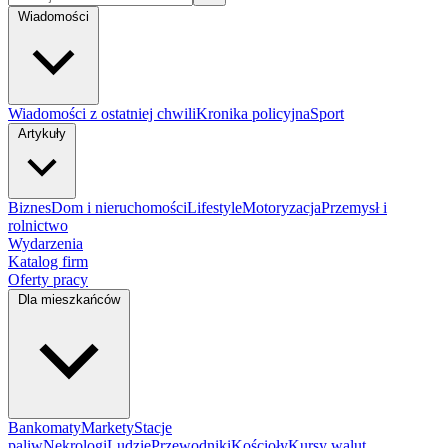
Wiadomości
Wiadomości z ostatniej chwili
Kronika policyjna
Sport
Artykuły
Biznes
Dom i nieruchomości
Lifestyle
Motoryzacja
Przemysł i
rolnictwo
Wydarzenia
Katalog firm
Oferty pracy
Dla mieszkańców
Bankomaty
Markety
Stacje
paliw
Nekrologi
Ludzie
Przewodniki
Kościoły
Kursy walut