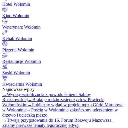
Hotel Wołomin
Kino Wołomin
Weterynarz Wołomin
Kebab Wołomin
Pizzeria Wołomin
Restauracje Wołomin
Sushi Wołomin
Kwiaciarnia Wołomin
Najnowsze wpisy
→
Wyrazy współczucia z powodu śmierci Sabiny
Roszkowskiej
→
Brakuje rodzin zastępczych w Powiecie
Wołomińskim
→
Publiczny wgląd w projekt mpzp Górki Mironowe
w Wołominie
→
Pościg w Wołominie zakończony uderzeniem w
drzewo i ucieczką pieszo
→
Trwają przygotowania do 16. Forum Rozwoju Mazowsza.
Znamy pierwsze tematy tegorocznej edycji