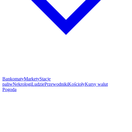
Bankomaty
Markety
Stacje
paliw
Nekrologi
Ludzie
Przewodniki
Kościoły
Kursy walut
Pogoda