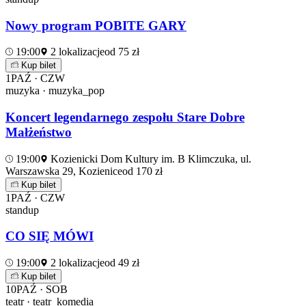
Nowy program POBITE GARY
19:00
2 lokalizacje
od 75 zł
Kup bilet
1
PAŹ · CZW
muzyka · muzyka_pop
Koncert legendarnego zespołu Stare Dobre
Małżeństwo
19:00
Kozienicki Dom Kultury im. B Klimczuka, ul.
Warszawska 29, Kozienice
od 170 zł
Kup bilet
1
PAŹ · CZW
standup
CO SIĘ MÓWI
19:00
2 lokalizacje
od 49 zł
Kup bilet
10
PAŹ · SOB
teatr · teatr_komedia