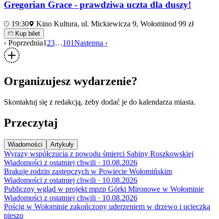
Gregorian Grace - prawdziwa uczta dla duszy!
19:30
Kino Kultura, ul. Mickiewicza 9, Wołomin
od 99 zł
Kup bilet
‹ Poprzednia
1
2
3
…
101
Następna ›
Organizujesz wydarzenie?
Skontaktuj się z redakcją, żeby dodać je do kalendarza miasta.
Przeczytaj
Wiadomości
Artykuły
Wyrazy współczucia z powodu śmierci Sabiny Roszkowskiej
Wiadomości z ostatniej chwili · 10.08.2026
Brakuje rodzin zastępczych w Powiecie Wołomińskim
Wiadomości z ostatniej chwili · 10.08.2026
Publiczny wgląd w projekt mpzp Górki Mironowe w Wołominie
Wiadomości z ostatniej chwili · 10.08.2026
Pościg w Wołominie zakończony uderzeniem w drzewo i ucieczką
pieszo