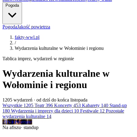
Pogoda
Pogoda
Jakość powietrza
fakty-wwl.pl
/
Wydarzenia kulturalne w Wołominie i regionu
Tablica imprez, wydarzeń w regionie
Wydarzenia kulturalne w
Wołominie i regionu
1205
wydarzeń · od dziś do końca listopada
Wszystkie
1205
Teatr
396
Koncerty
453
Kabarety
140
Stand-up
180
Wydarzenia i imprezy dla dzieci
10
Festiwale
12
Pozostałe
wydarzenia kulturalne
14
21
SIE
Polecane
Na afiszu
· standup