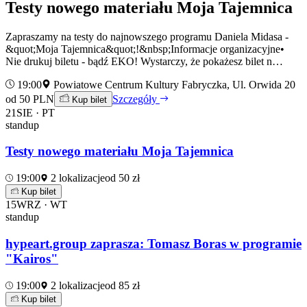
Testy nowego materiału Moja Tajemnica
Zapraszamy na testy do najnowszego programu Daniela Midasa -
&quot;Moja Tajemnica&quot;!&nbsp;Informacje organizacyjne•
Nie drukuj biletu - bądź EKO! Wystarczy, że pokażesz bilet n…
19:00
Powiatowe Centrum Kultury Fabryczka, Ul. Orwida 20
od 50 PLN
Szczegóły
Kup bilet
21
SIE · PT
standup
Testy nowego materiału Moja Tajemnica
19:00
2 lokalizacje
od 50 zł
Kup bilet
15
WRZ · WT
standup
hypeart.group zaprasza: Tomasz Boras w programie
"Kairos"
19:00
2 lokalizacje
od 85 zł
Kup bilet