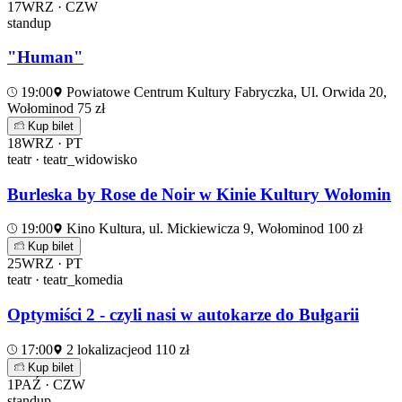
17
WRZ · CZW
standup
"Human"
19:00
Powiatowe Centrum Kultury Fabryczka, Ul. Orwida 20,
Wołomin
od 75 zł
Kup bilet
18
WRZ · PT
teatr · teatr_widowisko
Burleska by Rose de Noir w Kinie Kultury Wołomin
19:00
Kino Kultura, ul. Mickiewicza 9, Wołomin
od 100 zł
Kup bilet
25
WRZ · PT
teatr · teatr_komedia
Optymiści 2 - czyli nasi w autokarze do Bułgarii
17:00
2 lokalizacje
od 110 zł
Kup bilet
1
PAŹ · CZW
standup