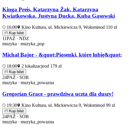
Kinga Preis, Katarzyna Żak, Katarzyna
Kwiatkowska, Justyna Ducka, Kuba Gąsowski
16:00
Kino Kultura, ul. Mickiewicza 9, Wołomin
od 110 zł
Kup bilet
11
PAŹ · NDZ
muzyka · muzyka_pop
Michał Bajor - &quot;Piosenki, które lubię&quot;
18:00
2 lokalizacje
od 179 zł
Kup bilet
24
PAŹ · SOB
muzyka · muzyka_powazna
Gregorian Grace - prawdziwa uczta dla duszy!
19:30
Kino Kultura, ul. Mickiewicza 9, Wołomin
od 99 zł
Kup bilet
24
PAŹ · SOB
muzyka · muzyka_powazna