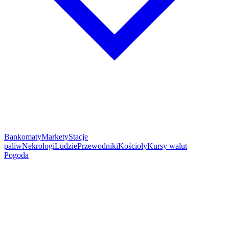
Bankomaty
Markety
Stacje
paliw
Nekrologi
Ludzie
Przewodniki
Kościoły
Kursy walut
Pogoda