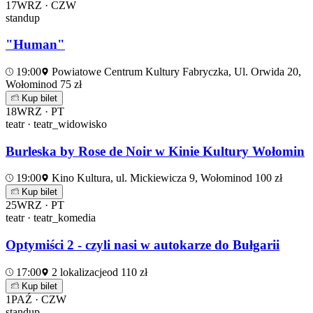
17
WRZ · CZW
standup
"Human"
19:00
Powiatowe Centrum Kultury Fabryczka, Ul. Orwida 20,
Wołomin
od 75 zł
Kup bilet
18
WRZ · PT
teatr · teatr_widowisko
Burleska by Rose de Noir w Kinie Kultury Wołomin
19:00
Kino Kultura, ul. Mickiewicza 9, Wołomin
od 100 zł
Kup bilet
25
WRZ · PT
teatr · teatr_komedia
Optymiści 2 - czyli nasi w autokarze do Bułgarii
17:00
2 lokalizacje
od 110 zł
Kup bilet
1
PAŹ · CZW
standup