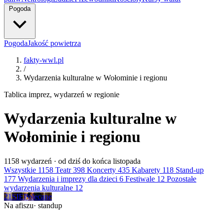
Pogoda
Pogoda
Jakość powietrza
fakty-wwl.pl
/
Wydarzenia kulturalne w Wołominie i regionu
Tablica imprez, wydarzeń w regionie
Wydarzenia kulturalne w
Wołominie i regionu
1158
wydarzeń · od dziś do końca listopada
Wszystkie
1158
Teatr
398
Koncerty
435
Kabarety
118
Stand-up
177
Wydarzenia i imprezy dla dzieci
6
Festiwale
12
Pozostałe
wydarzenia kulturalne
12
21
SIE
Polecane
Na afiszu
· standup