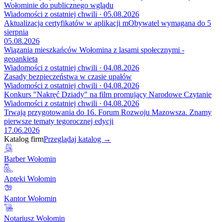
Wołominie do publicznego wglądu
Wiadomości z ostatniej chwili · 05.08.2026
Aktualizacja certyfikatów w aplikacji mObywatel wymagana do 5
sierpnia
05.08.2026
Wiązania mieszkańców Wołomina z lasami społecznymi -
geoankieta
Wiadomości z ostatniej chwili · 04.08.2026
Zasady bezpieczeństwa w czasie upałów
Wiadomości z ostatniej chwili · 04.08.2026
Konkurs "Nakręć Dziady" na film promujący Narodowe Czytanie
Wiadomości z ostatniej chwili · 04.08.2026
Trwają przygotowania do 16. Forum Rozwoju Mazowsza. Znamy
pierwsze tematy tegorocznej edycji
17.06.2026
Katalog firm
Przeglądaj katalog →
Barber Wołomin
Apteki Wołomin
Kantor Wołomin
Notariusz Wołomin