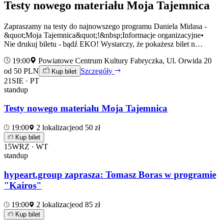
Testy nowego materiału Moja Tajemnica
Zapraszamy na testy do najnowszego programu Daniela Midasa -
&quot;Moja Tajemnica&quot;!&nbsp;Informacje organizacyjne•
Nie drukuj biletu - bądź EKO! Wystarczy, że pokażesz bilet n…
19:00
Powiatowe Centrum Kultury Fabryczka, Ul. Orwida 20
od 50 PLN
Szczegóły
Kup bilet
21
SIE · PT
standup
Testy nowego materiału Moja Tajemnica
19:00
2 lokalizacje
od 50 zł
Kup bilet
15
WRZ · WT
standup
hypeart.group zaprasza: Tomasz Boras w programie
"Kairos"
19:00
2 lokalizacje
od 85 zł
Kup bilet