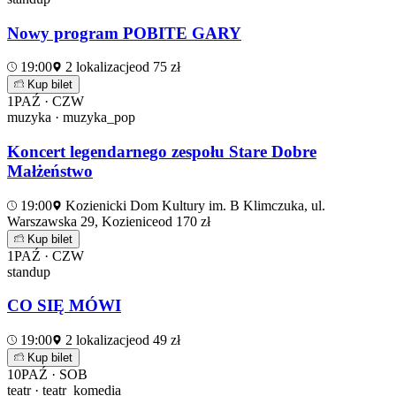
Nowy program POBITE GARY
19:00
2 lokalizacje
od 75 zł
Kup bilet
1
PAŹ · CZW
muzyka · muzyka_pop
Koncert legendarnego zespołu Stare Dobre
Małżeństwo
19:00
Kozienicki Dom Kultury im. B Klimczuka, ul.
Warszawska 29, Kozienice
od 170 zł
Kup bilet
1
PAŹ · CZW
standup
CO SIĘ MÓWI
19:00
2 lokalizacje
od 49 zł
Kup bilet
10
PAŹ · SOB
teatr · teatr_komedia