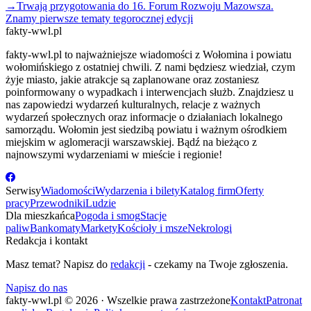
→
Trwają przygotowania do 16. Forum Rozwoju Mazowsza.
Znamy pierwsze tematy tegorocznej edycji
fakty-wwl.pl
fakty-wwl.pl to najważniejsze wiadomości z Wołomina i powiatu
wołomińskiego z ostatniej chwili. Z nami będziesz wiedział, czym
żyje miasto, jakie atrakcje są zaplanowane oraz zostaniesz
poinformowany o wypadkach i interwencjach służb. Znajdziesz u
nas zapowiedzi wydarzeń kulturalnych, relacje z ważnych
wydarzeń społecznych oraz informacje o działaniach lokalnego
samorządu. Wołomin jest siedzibą powiatu i ważnym ośrodkiem
miejskim w aglomeracji warszawskiej. Bądź na bieżąco z
najnowszymi wydarzeniami w mieście i regionie!
Serwisy
Wiadomości
Wydarzenia i bilety
Katalog firm
Oferty
pracy
Przewodniki
Ludzie
Dla mieszkańca
Pogoda i smog
Stacje
paliw
Bankomaty
Markety
Kościoły i msze
Nekrologi
Redakcja i kontakt
Masz temat? Napisz do
redakcji
- czekamy na Twoje zgłoszenia.
Napisz do nas
fakty-wwl.pl © 2026 · Wszelkie prawa zastrzeżone
Kontakt
Patronat