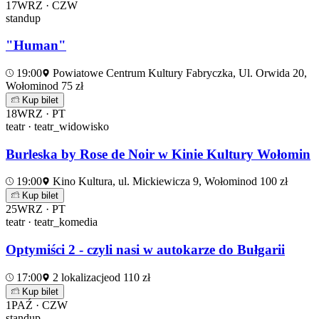
17
WRZ · CZW
standup
"Human"
19:00
Powiatowe Centrum Kultury Fabryczka, Ul. Orwida 20,
Wołomin
od 75 zł
Kup bilet
18
WRZ · PT
teatr · teatr_widowisko
Burleska by Rose de Noir w Kinie Kultury Wołomin
19:00
Kino Kultura, ul. Mickiewicza 9, Wołomin
od 100 zł
Kup bilet
25
WRZ · PT
teatr · teatr_komedia
Optymiści 2 - czyli nasi w autokarze do Bułgarii
17:00
2 lokalizacje
od 110 zł
Kup bilet
1
PAŹ · CZW
standup