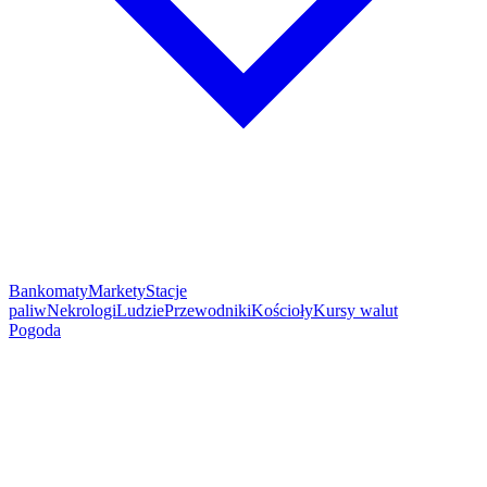
Bankomaty
Markety
Stacje
paliw
Nekrologi
Ludzie
Przewodniki
Kościoły
Kursy walut
Pogoda