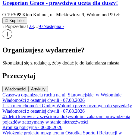
Gregorian Grace - prawdziwa uczta dla duszy!
19:30
Kino Kultura, ul. Mickiewicza 9, Wołomin
od 99 zł
Kup bilet
‹ Poprzednia
1
2
3
…
97
Następna ›
Organizujesz wydarzenie?
Skontaktuj się z redakcją, żeby dodać je do kalendarza miasta.
Przeczytaj
Wiadomości
Artykuły
Czasowa organizacja ruchu na ul. Starowiejskiej w Wołominie
Wiadomości z ostatniej chwili · 07.08.2026
Lista nieruchomości Gminy Wołomin przeznaczonych do sprzedaży
Wiadomości z ostatniej chwili · 07.08.2026
45-letni kierowca z sześcioma dożywotnimi zakazami prowadzenia
pojazdów zatrzymany w stanie nietrzeźwości
Kronika policyjna · 06.08.2026
Wyłożenie projektu mpzp terenu Ośrodka Sportu i Rekreacji w