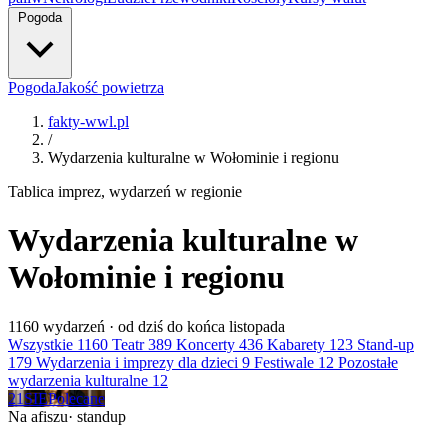
Pogoda
Pogoda
Jakość powietrza
fakty-wwl.pl
/
Wydarzenia kulturalne w Wołominie i regionu
Tablica imprez, wydarzeń w regionie
Wydarzenia kulturalne w
Wołominie i regionu
1160
wydarzeń · od dziś do końca listopada
Wszystkie
1160
Teatr
389
Koncerty
436
Kabarety
123
Stand-up
179
Wydarzenia i imprezy dla dzieci
9
Festiwale
12
Pozostałe
wydarzenia kulturalne
12
21
SIE
Polecane
Na afiszu
· standup