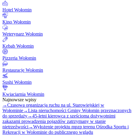
Hotel Wołomin
Kino Wołomin
Weterynarz Wołomin
Kebab Wołomin
Pizzeria Wołomin
Restauracje Wołomin
Sushi Wołomin
Kwiaciarnia Wołomin
Najnowsze wpisy
→
Czasowa organizacja ruchu na ul. Starowiejskiej w
Wołominie
→
Lista nieruchomości Gminy Wołomin przeznaczonych
do sprzedaży
→
45-letni kierowca z sześcioma dożywotnimi
zakazami prowadzenia pojazdów zatrzymany w stanie
nietrzeźwości
→
Wyłożenie projektu mpzp terenu Ośrodka Sportu i
Rekreacji w Wołominie do publicznego wglądu