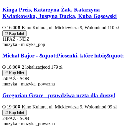
Kinga Preis, Katarzyna Żak, Katarzyna
Kwiatkowska, Justyna Ducka, Kuba Gąsowski
16:00
Kino Kultura, ul. Mickiewicza 9, Wołomin
od 110 zł
Kup bilet
11
PAŹ · NDZ
muzyka · muzyka_pop
Michał Bajor - &quot;Piosenki, które lubię&quot;
18:00
2 lokalizacje
od 179 zł
Kup bilet
24
PAŹ · SOB
muzyka · muzyka_powazna
Gregorian Grace - prawdziwa uczta dla duszy!
19:30
Kino Kultura, ul. Mickiewicza 9, Wołomin
od 99 zł
Kup bilet
24
PAŹ · SOB
muzyka · muzyka_powazna