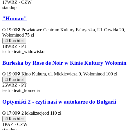
17
WRZ · CZW
standup
"Human"
19:00
Powiatowe Centrum Kultury Fabryczka, Ul. Orwida 20,
Wołomin
od 75 zł
Kup bilet
18
WRZ · PT
teatr · teatr_widowisko
Burleska by Rose de Noir w Kinie Kultury Wołomin
19:00
Kino Kultura, ul. Mickiewicza 9, Wołomin
od 100 zł
Kup bilet
25
WRZ · PT
teatr · teatr_komedia
Optymiści 2 - czyli nasi w autokarze do Bułgarii
17:00
2 lokalizacje
od 110 zł
Kup bilet
1
PAŹ · CZW
standup