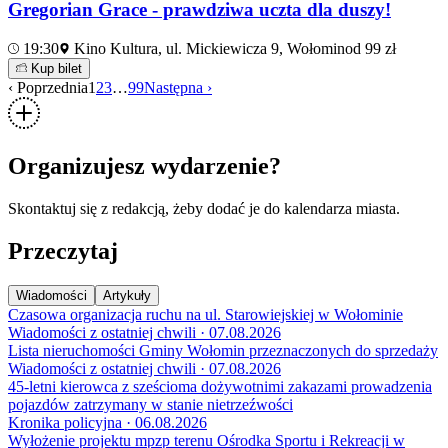
Gregorian Grace - prawdziwa uczta dla duszy!
19:30
Kino Kultura, ul. Mickiewicza 9, Wołomin
od 99 zł
Kup bilet
‹ Poprzednia
1
2
3
…
99
Następna ›
Organizujesz wydarzenie?
Skontaktuj się z redakcją, żeby dodać je do kalendarza miasta.
Przeczytaj
Wiadomości
Artykuły
Czasowa organizacja ruchu na ul. Starowiejskiej w Wołominie
Wiadomości z ostatniej chwili · 07.08.2026
Lista nieruchomości Gminy Wołomin przeznaczonych do sprzedaży
Wiadomości z ostatniej chwili · 07.08.2026
45-letni kierowca z sześcioma dożywotnimi zakazami prowadzenia
pojazdów zatrzymany w stanie nietrzeźwości
Kronika policyjna · 06.08.2026
Wyłożenie projektu mpzp terenu Ośrodka Sportu i Rekreacji w