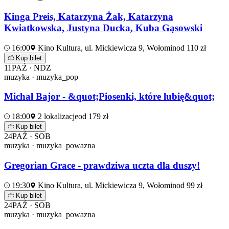
Kinga Preis, Katarzyna Żak, Katarzyna
Kwiatkowska, Justyna Ducka, Kuba Gąsowski
16:00
Kino Kultura, ul. Mickiewicza 9, Wołomin
od 110 zł
Kup bilet
11
PAŹ · NDZ
muzyka · muzyka_pop
Michał Bajor - &quot;Piosenki, które lubię&quot;
18:00
2 lokalizacje
od 179 zł
Kup bilet
24
PAŹ · SOB
muzyka · muzyka_powazna
Gregorian Grace - prawdziwa uczta dla duszy!
19:30
Kino Kultura, ul. Mickiewicza 9, Wołomin
od 99 zł
Kup bilet
24
PAŹ · SOB
muzyka · muzyka_powazna