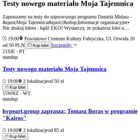
Testy nowego materiału Moja Tajemnica
Zapraszamy na testy do najnowszego programu Daniela Midasa -
&quot;Moja Tajemnica&quot;!&nbsp;Informacje organizacyjne•
Nie drukuj biletu - bądź EKO! Wystarczy, że pokażesz bilet n…
19:00
Powiatowe Centrum Kultury Fabryczka, Ul. Orwida 20
od 50 PLN
Szczegóły
Kup bilet
21
SIE · PT
standup
Testy nowego materiału Moja Tajemnica
19:00
2 lokalizacje
od 50 zł
Kup bilet
15
WRZ · WT
standup
hypeart.group zaprasza: Tomasz Boras w programie
"Kairos"
19:00
2 lokalizacje
od 85 zł
Kup bilet