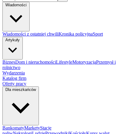
Wiadomości
Wiadomości z ostatniej chwili
Kronika policyjna
Sport
Artykuły
Biznes
Dom i nieruchomości
Lifestyle
Motoryzacja
Przemysł i
rolnictwo
Wydarzenia
Katalog firm
Oferty pracy
Dla mieszkańców
Bankomaty
Markety
Stacje
paliw
Nekrologi
Ludzie
Przewodniki
Kościoły
Kursy walut