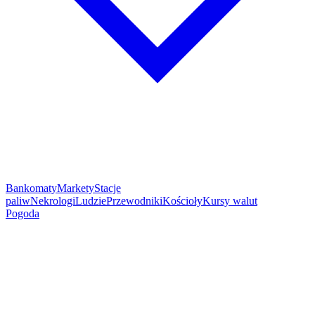
Bankomaty
Markety
Stacje
paliw
Nekrologi
Ludzie
Przewodniki
Kościoły
Kursy walut
Pogoda