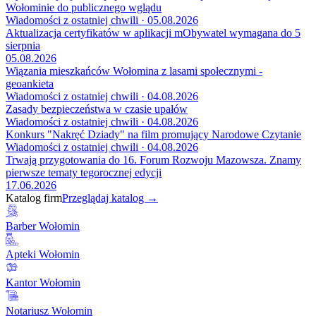
Wołominie do publicznego wglądu
Wiadomości z ostatniej chwili · 05.08.2026
Aktualizacja certyfikatów w aplikacji mObywatel wymagana do 5
sierpnia
05.08.2026
Wiązania mieszkańców Wołomina z lasami społecznymi -
geoankieta
Wiadomości z ostatniej chwili · 04.08.2026
Zasady bezpieczeństwa w czasie upałów
Wiadomości z ostatniej chwili · 04.08.2026
Konkurs "Nakręć Dziady" na film promujący Narodowe Czytanie
Wiadomości z ostatniej chwili · 04.08.2026
Trwają przygotowania do 16. Forum Rozwoju Mazowsza. Znamy
pierwsze tematy tegorocznej edycji
17.06.2026
Katalog firm
Przeglądaj katalog →
Barber Wołomin
Apteki Wołomin
Kantor Wołomin
Notariusz Wołomin