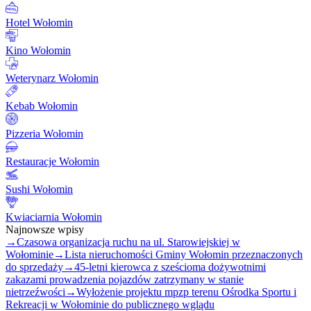
Hotel Wołomin
Kino Wołomin
Weterynarz Wołomin
Kebab Wołomin
Pizzeria Wołomin
Restauracje Wołomin
Sushi Wołomin
Kwiaciarnia Wołomin
Najnowsze wpisy
→
Czasowa organizacja ruchu na ul. Starowiejskiej w
Wołominie
→
Lista nieruchomości Gminy Wołomin przeznaczonych
do sprzedaży
→
45-letni kierowca z sześcioma dożywotnimi
zakazami prowadzenia pojazdów zatrzymany w stanie
nietrzeźwości
→
Wyłożenie projektu mpzp terenu Ośrodka Sportu i
Rekreacji w Wołominie do publicznego wglądu