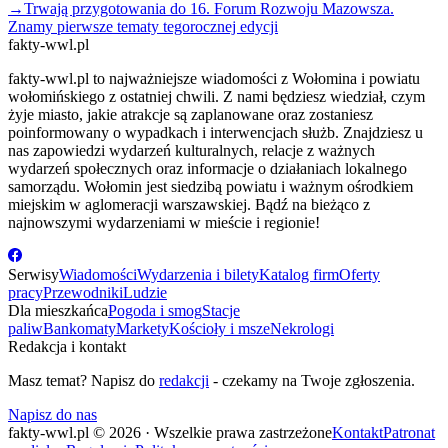
→
Trwają przygotowania do 16. Forum Rozwoju Mazowsza.
Znamy pierwsze tematy tegorocznej edycji
fakty-wwl.pl
fakty-wwl.pl to najważniejsze wiadomości z Wołomina i powiatu
wołomińskiego z ostatniej chwili. Z nami będziesz wiedział, czym
żyje miasto, jakie atrakcje są zaplanowane oraz zostaniesz
poinformowany o wypadkach i interwencjach służb. Znajdziesz u
nas zapowiedzi wydarzeń kulturalnych, relacje z ważnych
wydarzeń społecznych oraz informacje o działaniach lokalnego
samorządu. Wołomin jest siedzibą powiatu i ważnym ośrodkiem
miejskim w aglomeracji warszawskiej. Bądź na bieżąco z
najnowszymi wydarzeniami w mieście i regionie!
Serwisy
Wiadomości
Wydarzenia i bilety
Katalog firm
Oferty
pracy
Przewodniki
Ludzie
Dla mieszkańca
Pogoda i smog
Stacje
paliw
Bankomaty
Markety
Kościoły i msze
Nekrologi
Redakcja i kontakt
Masz temat? Napisz do
redakcji
- czekamy na Twoje zgłoszenia.
Napisz do nas
fakty-wwl.pl © 2026 · Wszelkie prawa zastrzeżone
Kontakt
Patronat