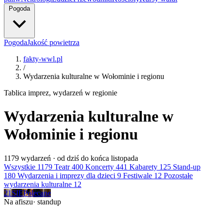
Pogoda
Pogoda
Jakość powietrza
fakty-wwl.pl
/
Wydarzenia kulturalne w Wołominie i regionu
Tablica imprez, wydarzeń w regionie
Wydarzenia kulturalne w
Wołominie i regionu
1179
wydarzeń · od dziś do końca listopada
Wszystkie
1179
Teatr
400
Koncerty
441
Kabarety
125
Stand-up
180
Wydarzenia i imprezy dla dzieci
9
Festiwale
12
Pozostałe
wydarzenia kulturalne
12
21
SIE
Polecane
Na afiszu
· standup