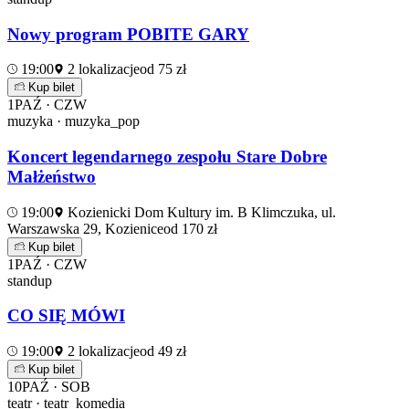
Nowy program POBITE GARY
19:00
2 lokalizacje
od 75 zł
Kup bilet
1
PAŹ · CZW
muzyka · muzyka_pop
Koncert legendarnego zespołu Stare Dobre
Małżeństwo
19:00
Kozienicki Dom Kultury im. B Klimczuka, ul.
Warszawska 29, Kozienice
od 170 zł
Kup bilet
1
PAŹ · CZW
standup
CO SIĘ MÓWI
19:00
2 lokalizacje
od 49 zł
Kup bilet
10
PAŹ · SOB
teatr · teatr_komedia