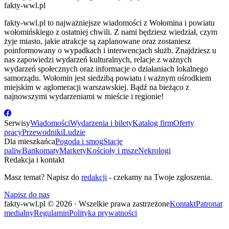
fakty-wwl.pl
fakty-wwl.pl to najważniejsze wiadomości z Wołomina i powiatu
wołomińskiego z ostatniej chwili. Z nami będziesz wiedział, czym
żyje miasto, jakie atrakcje są zaplanowane oraz zostaniesz
poinformowany o wypadkach i interwencjach służb. Znajdziesz u
nas zapowiedzi wydarzeń kulturalnych, relacje z ważnych
wydarzeń społecznych oraz informacje o działaniach lokalnego
samorządu. Wołomin jest siedzibą powiatu i ważnym ośrodkiem
miejskim w aglomeracji warszawskiej. Bądź na bieżąco z
najnowszymi wydarzeniami w mieście i regionie!
Serwisy
Wiadomości
Wydarzenia i bilety
Katalog firm
Oferty
pracy
Przewodniki
Ludzie
Dla mieszkańca
Pogoda i smog
Stacje
paliw
Bankomaty
Markety
Kościoły i msze
Nekrologi
Redakcja i kontakt
Masz temat? Napisz do
redakcji
- czekamy na Twoje zgłoszenia.
Napisz do nas
fakty-wwl.pl © 2026 · Wszelkie prawa zastrzeżone
Kontakt
Patronat
medialny
Regulamin
Polityka prywatności