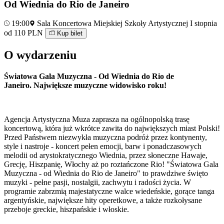
Od Wiednia do Rio de Janeiro
19:00
Sala Koncertowa Miejskiej Szkoły Artystycznej I stopnia
od 110 PLN
Kup bilet
O wydarzeniu
Światowa Gala Muzyczna - Od Wiednia do Rio de
Janeiro. Największe muzyczne widowisko roku!
Agencja Artystyczna Muza zaprasza na ogólnopolską trasę
koncertową, która już wkrótce zawita do największych miast Polski!
Przed Państwem niezwykła muzyczna podróż przez kontynenty,
style i nastroje - koncert pełen emocji, barw i ponadczasowych
melodii od arystokratycznego Wiednia, przez słoneczne Hawaje,
Grecję, Hiszpanię, Włochy aż po roztańczone Rio! "Światowa Gala
Muzyczna - od Wiednia do Rio de Janeiro" to prawdziwe święto
muzyki - pełne pasji, nostalgii, zachwytu i radości życia. W
programie zabrzmią majestatyczne walce wiedeńskie, gorące tanga
argentyńskie, największe hity operetkowe, a także rozkołysane
przeboje greckie, hiszpańskie i włoskie.