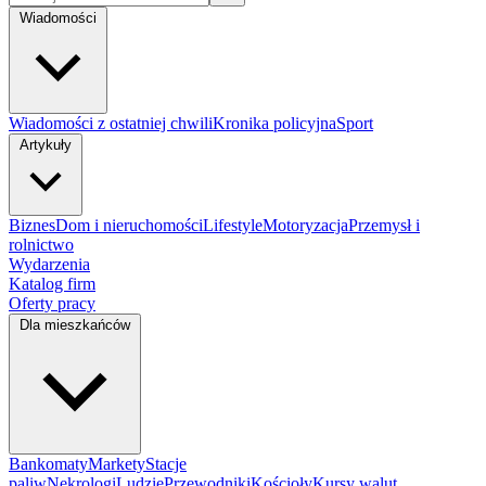
Wiadomości
Wiadomości z ostatniej chwili
Kronika policyjna
Sport
Artykuły
Biznes
Dom i nieruchomości
Lifestyle
Motoryzacja
Przemysł i
rolnictwo
Wydarzenia
Katalog firm
Oferty pracy
Dla mieszkańców
Bankomaty
Markety
Stacje
paliw
Nekrologi
Ludzie
Przewodniki
Kościoły
Kursy walut