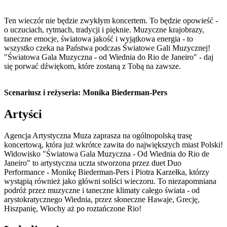
Ten wieczór nie będzie zwykłym koncertem. To będzie opowieść -
o uczuciach, rytmach, tradycji i pięknie. Muzyczne krajobrazy,
taneczne emocje, światowa jakość i wyjątkowa energia - to
wszystko czeka na Państwa podczas Światowe Gali Muzycznej!
"Światowa Gala Muzyczna - od Wiednia do Rio de Janeiro" - daj
się porwać dźwiękom, które zostaną z Tobą na zawsze.
Scenariusz i reżyseria: Monika Biederman-Pers
Artyści
Agencja Artystyczna Muza zaprasza na ogólnopolską trasę
koncertową, która już wkrótce zawita do największych miast Polski!
Widowisko "Światowa Gala Muzyczna - Od Wiednia do Rio de
Janeiro" to artystyczna uczta stworzona przez duet Duo
Performance - Monikę Biederman-Pers i Piotra Karzełka, którzy
wystąpią również jako główni soliści wieczoru. To niezapomniana
podróż przez muzyczne i taneczne klimaty całego świata - od
arystokratycznego Wiednia, przez słoneczne Hawaje, Grecję,
Hiszpanię, Włochy aż po roztańczone Rio!