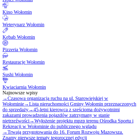
Kino Wołomin
Weterynarz Wołomin
Kebab Wołomin
Pizzeria Wołomin
Restauracje Wołomin
Sushi Wołomin
Kwiaciarnia Wołomin
Najnowsze wpisy
→
Czasowa organizacja ruchu na ul. Starowiejskiej w
Wołominie
→
Lista nieruchomości Gminy Wołomin przeznaczonych
do sprzedaży
→
45-letni kierowca z sześcioma dożywotnimi
zakazami prowadzenia pojazdów zatrzymany w stanie
nietrzeźwości
→
Wyłożenie projektu mpzp terenu Ośrodka Sportu i
Rekreacji w Wołominie do publicznego wglądu
→
Trwają przygotowania do 16. Forum Rozwoju Mazowsza.
Znamy pierwsze tematy tegorocznej edycji