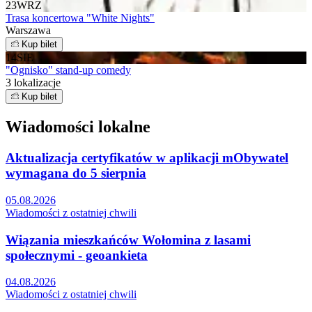
23
WRZ
Trasa koncertowa "White Nights"
Warszawa
Kup bilet
14
SIE
"Ognisko" stand-up comedy
3 lokalizacje
Kup bilet
Wiadomości lokalne
Aktualizacja certyfikatów w aplikacji mObywatel
wymagana do 5 sierpnia
05.08.2026
Wiadomości z ostatniej chwili
Wiązania mieszkańców Wołomina z lasami
społecznymi - geoankieta
04.08.2026
Wiadomości z ostatniej chwili