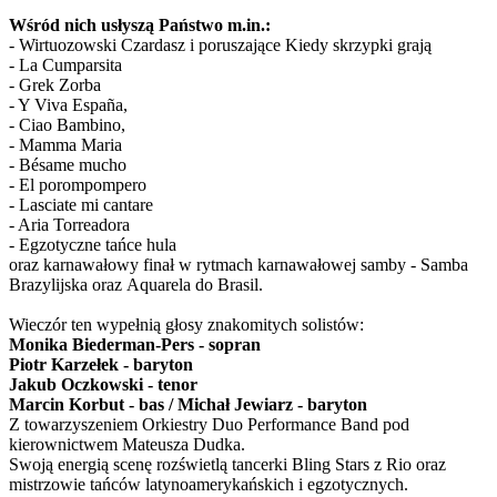
Wśród nich usłyszą Państwo m.in.:
- Wirtuozowski Czardasz i poruszające Kiedy skrzypki grają
- La Cumparsita
- Grek Zorba
- Y Viva España,
- Ciao Bambino,
- Mamma Maria
- Bésame mucho
- El porompompero
- Lasciate mi cantare
- Aria Torreadora
- Egzotyczne tańce hula
oraz karnawałowy finał w rytmach karnawałowej samby - Samba
Brazylijska oraz Aquarela do Brasil.
Wieczór ten wypełnią głosy znakomitych solistów:
Monika Biederman-Pers - sopran
Piotr Karzełek - baryton
Jakub Oczkowski - tenor
Marcin Korbut - bas / Michał Jewiarz - baryton
Z towarzyszeniem Orkiestry Duo Performance Band pod
kierownictwem Mateusza Dudka.
Swoją energią scenę rozświetlą tancerki Bling Stars z Rio oraz
mistrzowie tańców latynoamerykańskich i egzotycznych.