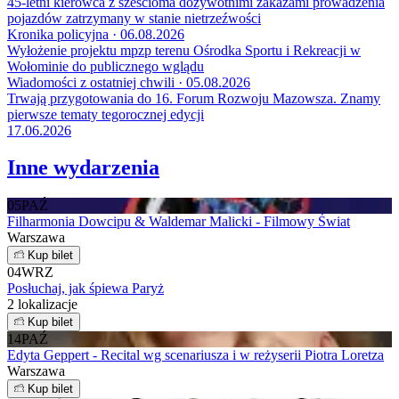
45-letni kierowca z sześcioma dożywotnimi zakazami prowadzenia
pojazdów zatrzymany w stanie nietrzeźwości
Kronika policyjna · 06.08.2026
Wyłożenie projektu mpzp terenu Ośrodka Sportu i Rekreacji w
Wołominie do publicznego wglądu
Wiadomości z ostatniej chwili · 05.08.2026
Trwają przygotowania do 16. Forum Rozwoju Mazowsza. Znamy
pierwsze tematy tegorocznej edycji
17.06.2026
Inne wydarzenia
05
PAŹ
Filharmonia Dowcipu & Waldemar Malicki - Filmowy Świat
Warszawa
Kup bilet
04
WRZ
Posłuchaj, jak śpiewa Paryż
2 lokalizacje
Kup bilet
14
PAŹ
Edyta Geppert - Recital wg scenariusza i w reżyserii Piotra Loretza
Warszawa
Kup bilet