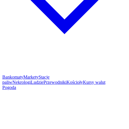
Bankomaty
Markety
Stacje
paliw
Nekrologi
Ludzie
Przewodniki
Kościoły
Kursy walut
Pogoda