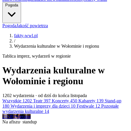
Pogoda
Pogoda
Jakość powietrza
fakty-wwl.pl
/
Wydarzenia kulturalne w Wołominie i regionu
Tablica imprez, wydarzeń w regionie
Wydarzenia kulturalne w
Wołominie i regionu
1202
wydarzenia · od dziś do końca listopada
Wszystkie
1202
Teatr
397
Koncerty
450
Kabarety
139
Stand-up
180
Wydarzenia i imprezy dla dzieci
10
Festiwale
12
Pozostałe
wydarzenia kulturalne
14
21
SIE
Polecane
Na afiszu
· standup