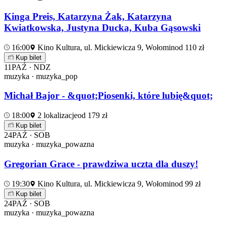
Kinga Preis, Katarzyna Żak, Katarzyna
Kwiatkowska, Justyna Ducka, Kuba Gąsowski
16:00
Kino Kultura, ul. Mickiewicza 9, Wołomin
od 110 zł
Kup bilet
11
PAŹ · NDZ
muzyka · muzyka_pop
Michał Bajor - &quot;Piosenki, które lubię&quot;
18:00
2 lokalizacje
od 179 zł
Kup bilet
24
PAŹ · SOB
muzyka · muzyka_powazna
Gregorian Grace - prawdziwa uczta dla duszy!
19:30
Kino Kultura, ul. Mickiewicza 9, Wołomin
od 99 zł
Kup bilet
24
PAŹ · SOB
muzyka · muzyka_powazna