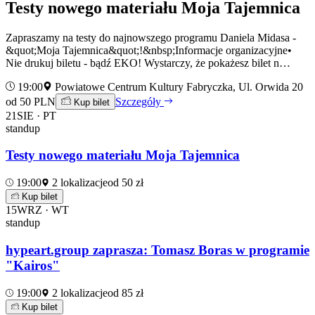
Testy nowego materiału Moja Tajemnica
Zapraszamy na testy do najnowszego programu Daniela Midasa -
&quot;Moja Tajemnica&quot;!&nbsp;Informacje organizacyjne•
Nie drukuj biletu - bądź EKO! Wystarczy, że pokażesz bilet n…
19:00
Powiatowe Centrum Kultury Fabryczka, Ul. Orwida 20
od 50 PLN
Szczegóły
Kup bilet
21
SIE · PT
standup
Testy nowego materiału Moja Tajemnica
19:00
2 lokalizacje
od 50 zł
Kup bilet
15
WRZ · WT
standup
hypeart.group zaprasza: Tomasz Boras w programie
"Kairos"
19:00
2 lokalizacje
od 85 zł
Kup bilet