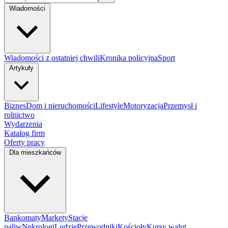
Wiadomości
Wiadomości z ostatniej chwili
Kronika policyjna
Sport
Artykuły
Biznes
Dom i nieruchomości
Lifestyle
Motoryzacja
Przemysł i
rolnictwo
Wydarzenia
Katalog firm
Oferty pracy
Dla mieszkańców
Bankomaty
Markety
Stacje
paliw
Nekrologi
Ludzie
Przewodniki
Kościoły
Kursy walut