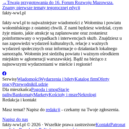
→
Trwają przygotowania do 16. Forum Rozwoju Mazowsza.
Znamy pierwsze tematy tegorocznej edycji
fakty-wwl.pl
fakty-wwl.pl to najważniejsze wiadomości z Wołomina i powiatu
wołomińskiego z ostatniej chwili. Z nami będziesz wiedział, czym
żyje miasto, jakie atrakcje są zaplanowane oraz zostaniesz
poinformowany o wypadkach i interwencjach służb. Znajdziesz u
nas zapowiedzi wydarzeń kulturalnych, relacje z ważnych
wydarzeń społecznych oraz informacje o działaniach lokalnego
samorządu. Wołomin jest siedzibą powiatu i ważnym ośrodkiem
miejskim w aglomeracji warszawskiej. Bądź na bieżąco z
najnowszymi wydarzeniami w mieście i regionie!
Serwisy
Wiadomości
Wydarzenia i bilety
Katalog firm
Oferty
pracy
Przewodniki
Ludzie
Dla mieszkańca
Pogoda i smog
Stacje
paliw
Bankomaty
Markety
Kościoły i msze
Nekrologi
Redakcja i kontakt
Masz temat? Napisz do
redakcji
- czekamy na Twoje zgłoszenia.
Napisz do nas
fakty-wwl.pl © 2026 · Wszelkie prawa zastrzeżone
Kontakt
Patronat