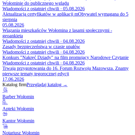
Wołominie do publicznego wglądu
Wiadomości z ostatniej chwili · 05.08.2026
Aktualizacja certyfikatów w aplikacji mObywatel wymagana do 5
sierpnia
05.08.2026
Wiązania mieszkańców Wołomina z lasami społecznymi -
geoankieta
Wiadomości z ostatniej chwili · 04.08.2026
Zasady bezpieczeństwa w czasie upałów
Wiadomości z ostatniej chwili · 04.08.2026
Konkurs "Nakręć Dziady" na film promujący Narodowe Czytanie
Wiadomości z ostatniej chwili · 04.08.2026
Trwają przygotowania do 16. Forum Rozwoju Mazowsza. Znamy
pierwsze tematy tegorocznej edycji
17.06.2026
Katalog firm
Przeglądaj katalog →
Barber Wołomin
Apteki Wołomin
Kantor Wołomin
Notariusz Wołomin