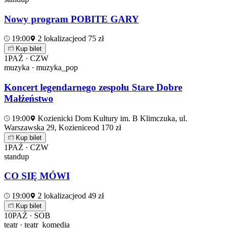
Nowy program POBITE GARY
19:00
2 lokalizacje
od 75 zł
Kup bilet
1
PAŹ · CZW
muzyka · muzyka_pop
Koncert legendarnego zespołu Stare Dobre
Małżeństwo
19:00
Kozienicki Dom Kultury im. B Klimczuka, ul.
Warszawska 29, Kozienice
od 170 zł
Kup bilet
1
PAŹ · CZW
standup
CO SIĘ MÓWI
19:00
2 lokalizacje
od 49 zł
Kup bilet
10
PAŹ · SOB
teatr · teatr_komedia