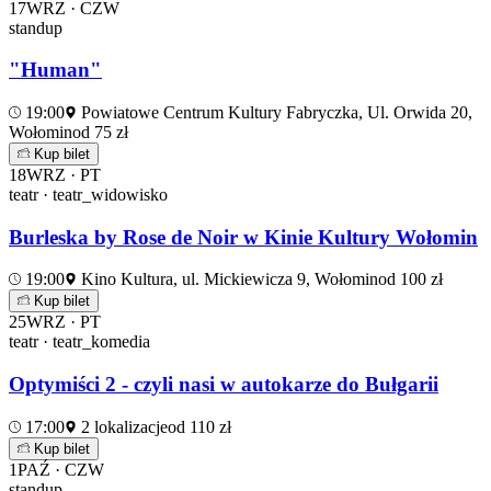
17
WRZ · CZW
standup
"Human"
19:00
Powiatowe Centrum Kultury Fabryczka, Ul. Orwida 20,
Wołomin
od 75 zł
Kup bilet
18
WRZ · PT
teatr · teatr_widowisko
Burleska by Rose de Noir w Kinie Kultury Wołomin
19:00
Kino Kultura, ul. Mickiewicza 9, Wołomin
od 100 zł
Kup bilet
25
WRZ · PT
teatr · teatr_komedia
Optymiści 2 - czyli nasi w autokarze do Bułgarii
17:00
2 lokalizacje
od 110 zł
Kup bilet
1
PAŹ · CZW
standup