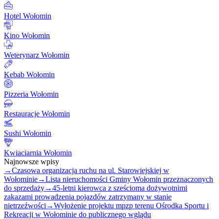
Hotel Wołomin
Kino Wołomin
Weterynarz Wołomin
Kebab Wołomin
Pizzeria Wołomin
Restauracje Wołomin
Sushi Wołomin
Kwiaciarnia Wołomin
Najnowsze wpisy
→
Czasowa organizacja ruchu na ul. Starowiejskiej w
Wołominie
→
Lista nieruchomości Gminy Wołomin przeznaczonych
do sprzedaży
→
45-letni kierowca z sześcioma dożywotnimi
zakazami prowadzenia pojazdów zatrzymany w stanie
nietrzeźwości
→
Wyłożenie projektu mpzp terenu Ośrodka Sportu i
Rekreacji w Wołominie do publicznego wglądu