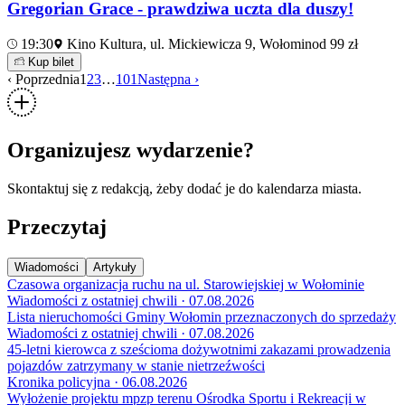
Gregorian Grace - prawdziwa uczta dla duszy!
19:30
Kino Kultura, ul. Mickiewicza 9, Wołomin
od 99 zł
Kup bilet
‹ Poprzednia
1
2
3
…
101
Następna ›
Organizujesz wydarzenie?
Skontaktuj się z redakcją, żeby dodać je do kalendarza miasta.
Przeczytaj
Wiadomości
Artykuły
Czasowa organizacja ruchu na ul. Starowiejskiej w Wołominie
Wiadomości z ostatniej chwili · 07.08.2026
Lista nieruchomości Gminy Wołomin przeznaczonych do sprzedaży
Wiadomości z ostatniej chwili · 07.08.2026
45-letni kierowca z sześcioma dożywotnimi zakazami prowadzenia
pojazdów zatrzymany w stanie nietrzeźwości
Kronika policyjna · 06.08.2026
Wyłożenie projektu mpzp terenu Ośrodka Sportu i Rekreacji w