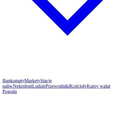
Bankomaty
Markety
Stacje
paliw
Nekrologi
Ludzie
Przewodniki
Kościoły
Kursy walut
Pogoda