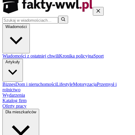
Wiadomości
Wiadomości z ostatniej chwili
Kronika policyjna
Sport
Artykuły
Biznes
Dom i nieruchomości
Lifestyle
Motoryzacja
Przemysł i
rolnictwo
Wydarzenia
Katalog firm
Oferty pracy
Dla mieszkańców