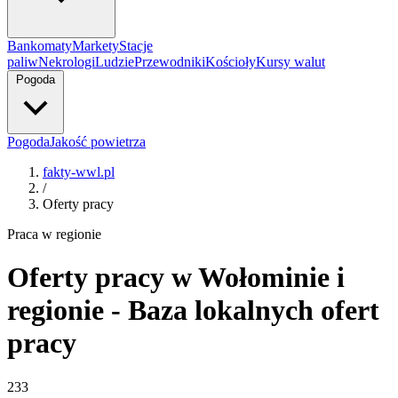
Bankomaty
Markety
Stacje
paliw
Nekrologi
Ludzie
Przewodniki
Kościoły
Kursy walut
Pogoda
Pogoda
Jakość powietrza
fakty-wwl.pl
/
Oferty pracy
Praca w regionie
Oferty pracy w Wołominie i
regionie - Baza lokalnych ofert
pracy
233