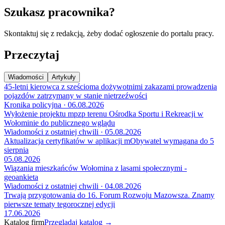
Szukasz pracownika?
Skontaktuj się z redakcją, żeby dodać ogłoszenie do portalu pracy.
Przeczytaj
Wiadomości
Artykuły
45-letni kierowca z sześcioma dożywotnimi zakazami prowadzenia
pojazdów zatrzymany w stanie nietrzeźwości
Kronika policyjna · 06.08.2026
Wyłożenie projektu mpzp terenu Ośrodka Sportu i Rekreacji w
Wołominie do publicznego wglądu
Wiadomości z ostatniej chwili · 05.08.2026
Aktualizacja certyfikatów w aplikacji mObywatel wymagana do 5
sierpnia
05.08.2026
Wiązania mieszkańców Wołomina z lasami społecznymi -
geoankieta
Wiadomości z ostatniej chwili · 04.08.2026
Trwają przygotowania do 16. Forum Rozwoju Mazowsza. Znamy
pierwsze tematy tegorocznej edycji
17.06.2026
Katalog firm
Przeglądaj katalog →