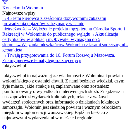
Kwiaciarnia Wołomin
Najnowsze wpisy
→
45-letni kierowca z sześcioma dożywotnimi zakazami
prowadzenia pojazdów zatrzymany w stanie
nietrzeźwości
→
Wyłożenie projektu mpzp terenu Ośrodka Sportu i
Rekreacji w Wołominie do publicznego wglądu
→
Aktualizacja
certyfikatów w aplikacji mObywatel wymagana do 5
sierpnia
→
Wiązania mieszkańców Wołomina z lasami społecznymi -
geoankieta
→
Trwają przygotowania do 16. Forum Rozwoju Mazowsza.
Znamy pierwsze tematy tegorocznej edycji
fakty-wwl.pl
fakty-wwl.pl to najważniejsze wiadomości z Wołomina i powiatu
wołomińskiego z ostatniej chwili. Z nami będziesz wiedział, czym
żyje miasto, jakie atrakcje są zaplanowane oraz zostaniesz
poinformowany o wypadkach i interwencjach służb. Znajdziesz u
nas zapowiedzi wydarzeń kulturalnych, relacje z ważnych
wydarzeń społecznych oraz informacje o działaniach lokalnego
samorządu. Wołomin jest siedzibą powiatu i ważnym ośrodkiem
miejskim w aglomeracji warszawskiej. Bądź na bieżąco z
najnowszymi wydarzeniami w mieście i regionie!