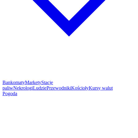
Bankomaty
Markety
Stacje
paliw
Nekrologi
Ludzie
Przewodniki
Kościoły
Kursy walut
Pogoda