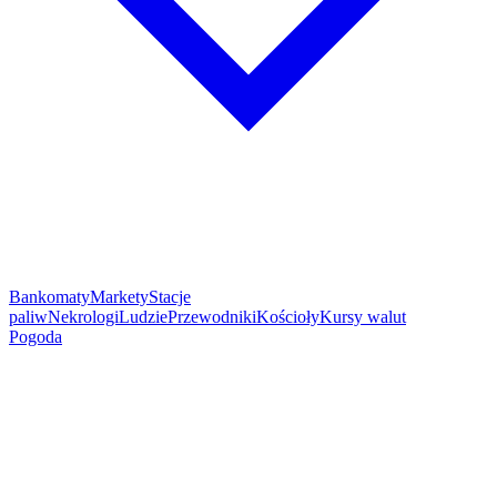
Bankomaty
Markety
Stacje
paliw
Nekrologi
Ludzie
Przewodniki
Kościoły
Kursy walut
Pogoda