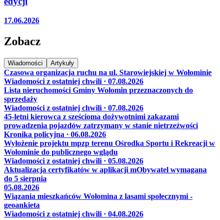
edycji
17.06.2026
Zobacz
Wiadomości
Artykuły
Czasowa organizacja ruchu na ul. Starowiejskiej w Wołominie
Wiadomości z ostatniej chwili · 07.08.2026
Lista nieruchomości Gminy Wołomin przeznaczonych do
sprzedaży
Wiadomości z ostatniej chwili · 07.08.2026
45-letni kierowca z sześcioma dożywotnimi zakazami
prowadzenia pojazdów zatrzymany w stanie nietrzeźwości
Kronika policyjna · 06.08.2026
Wyłożenie projektu mpzp terenu Ośrodka Sportu i Rekreacji w
Wołominie do publicznego wglądu
Wiadomości z ostatniej chwili · 05.08.2026
Aktualizacja certyfikatów w aplikacji mObywatel wymagana
do 5 sierpnia
05.08.2026
Wiązania mieszkańców Wołomina z lasami społecznymi -
geoankieta
Wiadomości z ostatniej chwili · 04.08.2026