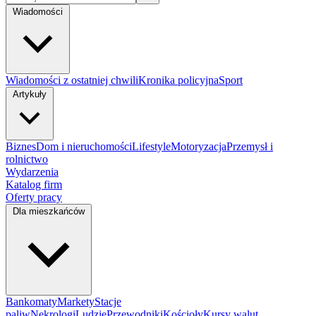
Wiadomości
Wiadomości z ostatniej chwili
Kronika policyjna
Sport
Artykuły
Biznes
Dom i nieruchomości
Lifestyle
Motoryzacja
Przemysł i
rolnictwo
Wydarzenia
Katalog firm
Oferty pracy
Dla mieszkańców
Bankomaty
Markety
Stacje
paliw
Nekrologi
Ludzie
Przewodniki
Kościoły
Kursy walut