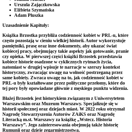
Urszula Zajączkowska
Elżbieta Szymańska
Adam Pluszka
Uzasadnienie Kapituły:
Książka Brzostka przybliża codzienność kobiet w PRL-u, które
często pozostają w cieniu wielkiej historii. Autor wykorzystuje
pamiętniki, prasę oraz inne dokumenty, aby ukazać świat
kobiecej pracy, obejmujący takie aspekty jak gotowanie, pranie
czy opieka. W pierwszej części książki Brzostek przedstawia
kobiece historie osadzone w cyklicznych rytmach życia,
natomiast w drugiej wpisuje te narracje w szerszy kontekst
historyczny, zwracając uwagę na wolność postrzeganą przez
same kobiety. Zwraca uwagę na to, jak codzienność kobiet w
PRL-u były kształtowane przez polityczne przełomy, które do
tej pory były opowiadane głównie z męskiego punktu widzenia.
Błażej Brzostek
jest historykiem związanym z Uniwersytetem
Warszawskim oraz Muzeum Warszawy. Specjalizuje się w
historii społecznej oraz dziejach miast. W 2022 roku otrzymał
Nagrodę Stowarzyszenia Autorów ZAiKS oraz Nagrodę
Literacką m.st. Warszawy za książkę „Wstecz. Historia
Warszawy”. Jego zainteresowania obejmują także historię
Rumunii oraz dzieje zegarmistrzostwa.