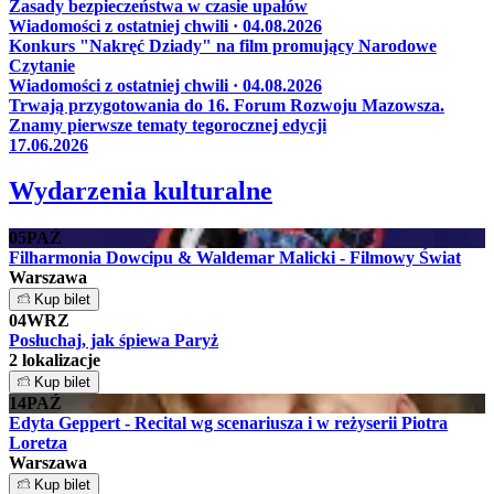
Zasady bezpieczeństwa w czasie upałów
Wiadomości z ostatniej chwili · 04.08.2026
Konkurs "Nakręć Dziady" na film promujący Narodowe
Czytanie
Wiadomości z ostatniej chwili · 04.08.2026
Trwają przygotowania do 16. Forum Rozwoju Mazowsza.
Znamy pierwsze tematy tegorocznej edycji
17.06.2026
Wydarzenia kulturalne
05
PAŹ
Filharmonia Dowcipu & Waldemar Malicki - Filmowy Świat
Warszawa
Kup bilet
04
WRZ
Posłuchaj, jak śpiewa Paryż
2 lokalizacje
Kup bilet
14
PAŹ
Edyta Geppert - Recital wg scenariusza i w reżyserii Piotra
Loretza
Warszawa
Kup bilet