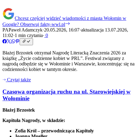
Chcesz częściej widzieć wiadomości z miasta Wołomin w
Google?
Obserwuj fakty-wwl.pl
PA
Paweł Adamczyk
·
20.05.2026, 16:07
·
aktualizacja 13.07.2026,
11:02
·
1 min czytania
·
0
Błażej Brzostek otrzymał Nagrodę Literacką Znaczenia 2026 za
książkę „Życie codzienne kobiet w PRL”. Festiwal związany z
nagrodą odbędzie się w Wołominie i Warszawie, koncentrując się na
codzienności kobiet w tamtym okresie.
Czytaj także
Czasowa organizacja ruchu na ul. Starowiejskiej w
Wołominie
Błażej Brzostek
Kapituła Nagrody, w składzie:
Zofia Król – przewodnicząca Kapituły
Joanna Mueller