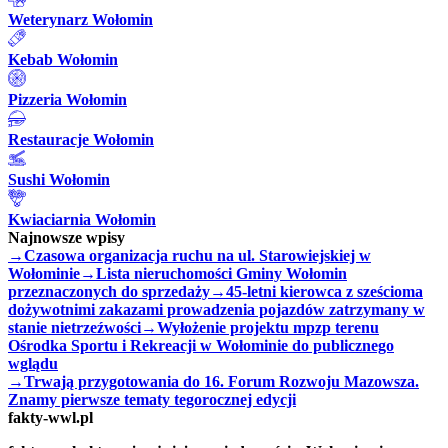
Weterynarz Wołomin
Kebab Wołomin
Pizzeria Wołomin
Restauracje Wołomin
Sushi Wołomin
Kwiaciarnia Wołomin
Najnowsze wpisy
→
Czasowa organizacja ruchu na ul. Starowiejskiej w
Wołominie
→
Lista nieruchomości Gminy Wołomin
przeznaczonych do sprzedaży
→
45-letni kierowca z sześcioma
dożywotnimi zakazami prowadzenia pojazdów zatrzymany w
stanie nietrzeźwości
→
Wyłożenie projektu mpzp terenu
Ośrodka Sportu i Rekreacji w Wołominie do publicznego
wglądu
→
Trwają przygotowania do 16. Forum Rozwoju Mazowsza.
Znamy pierwsze tematy tegorocznej edycji
fakty-wwl.pl