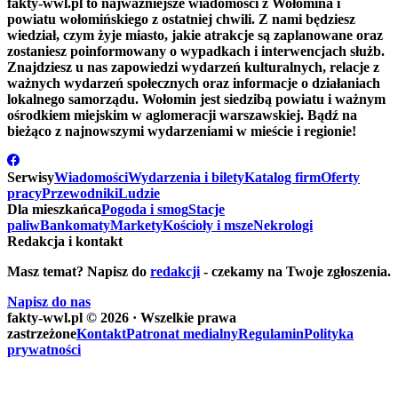
fakty-wwl.pl to najważniejsze wiadomości z Wołomina i
powiatu wołomińskiego z ostatniej chwili. Z nami będziesz
wiedział, czym żyje miasto, jakie atrakcje są zaplanowane oraz
zostaniesz poinformowany o wypadkach i interwencjach służb.
Znajdziesz u nas zapowiedzi wydarzeń kulturalnych, relacje z
ważnych wydarzeń społecznych oraz informacje o działaniach
lokalnego samorządu. Wołomin jest siedzibą powiatu i ważnym
ośrodkiem miejskim w aglomeracji warszawskiej. Bądź na
bieżąco z najnowszymi wydarzeniami w mieście i regionie!
Serwisy
Wiadomości
Wydarzenia i bilety
Katalog firm
Oferty
pracy
Przewodniki
Ludzie
Dla mieszkańca
Pogoda i smog
Stacje
paliw
Bankomaty
Markety
Kościoły i msze
Nekrologi
Redakcja i kontakt
Masz temat? Napisz do
redakcji
- czekamy na Twoje zgłoszenia.
Napisz do nas
fakty-wwl.pl © 2026 · Wszelkie prawa
zastrzeżone
Kontakt
Patronat medialny
Regulamin
Polityka
prywatności