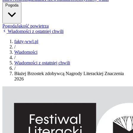
Pogoda
Pogoda
Jakość powietrza
Wiadomości z ostatniej chwili
fakty-wwl.pl
/
Wiadomości
/
Wiadomości z ostatniej chwili
/
Błażej Brzostek zdobywcą Nagrody Literackiej Znaczenia
2026