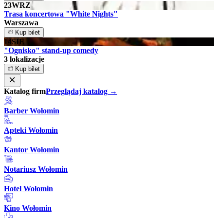
23
WRZ
Trasa koncertowa "White Nights"
Warszawa
Kup bilet
14
SIE
"Ognisko" stand-up comedy
3 lokalizacje
Kup bilet
Katalog firm
Przeglądaj katalog →
Barber Wołomin
Apteki Wołomin
Kantor Wołomin
Notariusz Wołomin
Hotel Wołomin
Kino Wołomin