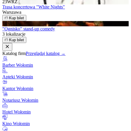
23
WRZ
Trasa koncertowa "White Nights"
Warszawa
Kup bilet
14
SIE
"Ognisko" stand-up comedy
3 lokalizacje
Kup bilet
Katalog firm
Przeglądaj katalog →
Barber Wołomin
Apteki Wołomin
Kantor Wołomin
Notariusz Wołomin
Hotel Wołomin
Kino Wołomin