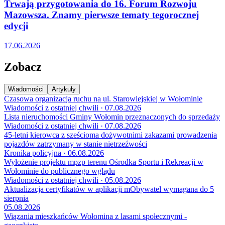
Trwają przygotowania do 16. Forum Rozwoju
Mazowsza. Znamy pierwsze tematy tegorocznej
edycji
17.06.2026
Zobacz
Wiadomości
Artykuły
Czasowa organizacja ruchu na ul. Starowiejskiej w Wołominie
Wiadomości z ostatniej chwili · 07.08.2026
Lista nieruchomości Gminy Wołomin przeznaczonych do sprzedaży
Wiadomości z ostatniej chwili · 07.08.2026
45-letni kierowca z sześcioma dożywotnimi zakazami prowadzenia
pojazdów zatrzymany w stanie nietrzeźwości
Kronika policyjna · 06.08.2026
Wyłożenie projektu mpzp terenu Ośrodka Sportu i Rekreacji w
Wołominie do publicznego wglądu
Wiadomości z ostatniej chwili · 05.08.2026
Aktualizacja certyfikatów w aplikacji mObywatel wymagana do 5
sierpnia
05.08.2026
Wiązania mieszkańców Wołomina z lasami społecznymi -