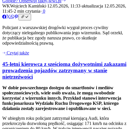
Google?
Obserwuj fakty-wwl.pl
WK
Wojciech Kamiński
·
12.05.2026, 11:33
·
aktualizacja 12.05.2026,
11:45
·
2 min czytania
·
0
Policjant z warszawskiej drogówki wygrał proces cywilny
dotyczący nielegalnego publikowania jego wizerunku. Sąd orzekł,
że publikacja bez zgody narusza prawo, co skutkuje
odpowiedzialnością prawną.
Czytaj także
45-letni kierowca z sześcioma dożywotnimi zakazami
prowadzenia pojazdów zatrzymany w stanie
nietrzeźwości
W dobie powszechnego dostępu do smartfonów i mediów
społecznościowych, wiele osób uważa, że mogą swobodnie
korzystać z wizerunku innych. Przykład stanowi interwencja
funkcjonariusza Wydziału Ruchu Drogowego KSP, którego
działania zostały zarejestrowane i opublikowane w sieci.
W ubiegłym roku policjant zatrzymał kierującą Audi, która
przekroczyła dozwoloną prędkość, osiągając 171 km/h na odcinku z
ograniczeniem do 80 km/h. W trakcie interwencji pasażer pojazdu