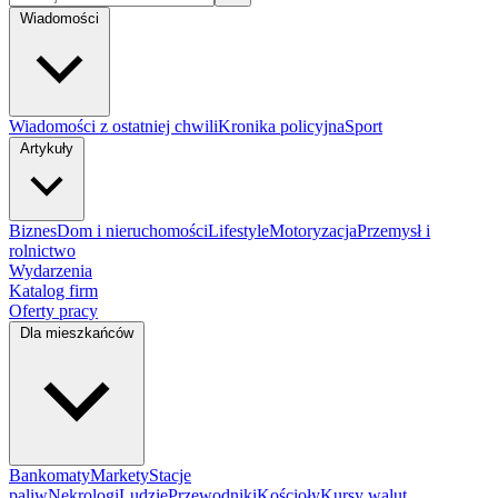
Wiadomości
Wiadomości z ostatniej chwili
Kronika policyjna
Sport
Artykuły
Biznes
Dom i nieruchomości
Lifestyle
Motoryzacja
Przemysł i
rolnictwo
Wydarzenia
Katalog firm
Oferty pracy
Dla mieszkańców
Bankomaty
Markety
Stacje
paliw
Nekrologi
Ludzie
Przewodniki
Kościoły
Kursy walut