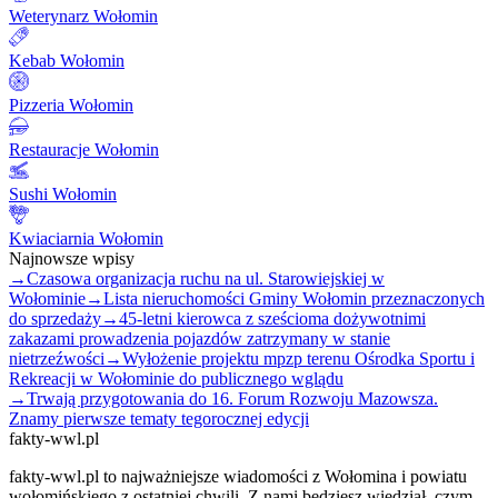
Weterynarz Wołomin
Kebab Wołomin
Pizzeria Wołomin
Restauracje Wołomin
Sushi Wołomin
Kwiaciarnia Wołomin
Najnowsze wpisy
→
Czasowa organizacja ruchu na ul. Starowiejskiej w
Wołominie
→
Lista nieruchomości Gminy Wołomin przeznaczonych
do sprzedaży
→
45-letni kierowca z sześcioma dożywotnimi
zakazami prowadzenia pojazdów zatrzymany w stanie
nietrzeźwości
→
Wyłożenie projektu mpzp terenu Ośrodka Sportu i
Rekreacji w Wołominie do publicznego wglądu
→
Trwają przygotowania do 16. Forum Rozwoju Mazowsza.
Znamy pierwsze tematy tegorocznej edycji
fakty-wwl.pl
fakty-wwl.pl to najważniejsze wiadomości z Wołomina i powiatu
wołomińskiego z ostatniej chwili. Z nami będziesz wiedział, czym