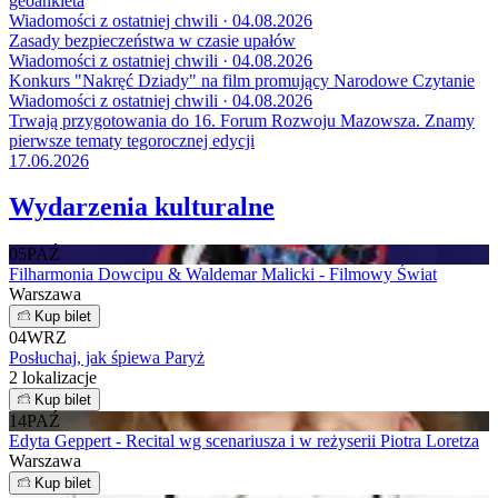
geoankieta
Wiadomości z ostatniej chwili · 04.08.2026
Zasady bezpieczeństwa w czasie upałów
Wiadomości z ostatniej chwili · 04.08.2026
Konkurs "Nakręć Dziady" na film promujący Narodowe Czytanie
Wiadomości z ostatniej chwili · 04.08.2026
Trwają przygotowania do 16. Forum Rozwoju Mazowsza. Znamy
pierwsze tematy tegorocznej edycji
17.06.2026
Wydarzenia kulturalne
05
PAŹ
Filharmonia Dowcipu & Waldemar Malicki - Filmowy Świat
Warszawa
Kup bilet
04
WRZ
Posłuchaj, jak śpiewa Paryż
2 lokalizacje
Kup bilet
14
PAŹ
Edyta Geppert - Recital wg scenariusza i w reżyserii Piotra Loretza
Warszawa
Kup bilet