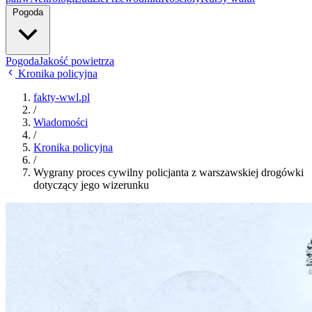
Pogoda
Pogoda
Jakość powietrza
Kronika policyjna
fakty-wwl.pl
/
Wiadomości
/
Kronika policyjna
/
Wygrany proces cywilny policjanta z warszawskiej drogówki
dotyczący jego wizerunku