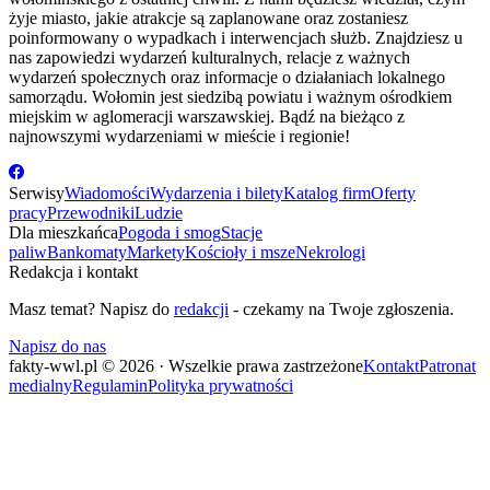
żyje miasto, jakie atrakcje są zaplanowane oraz zostaniesz
poinformowany o wypadkach i interwencjach służb. Znajdziesz u
nas zapowiedzi wydarzeń kulturalnych, relacje z ważnych
wydarzeń społecznych oraz informacje o działaniach lokalnego
samorządu. Wołomin jest siedzibą powiatu i ważnym ośrodkiem
miejskim w aglomeracji warszawskiej. Bądź na bieżąco z
najnowszymi wydarzeniami w mieście i regionie!
Serwisy
Wiadomości
Wydarzenia i bilety
Katalog firm
Oferty
pracy
Przewodniki
Ludzie
Dla mieszkańca
Pogoda i smog
Stacje
paliw
Bankomaty
Markety
Kościoły i msze
Nekrologi
Redakcja i kontakt
Masz temat? Napisz do
redakcji
- czekamy na Twoje zgłoszenia.
Napisz do nas
fakty-wwl.pl © 2026 · Wszelkie prawa zastrzeżone
Kontakt
Patronat
medialny
Regulamin
Polityka prywatności