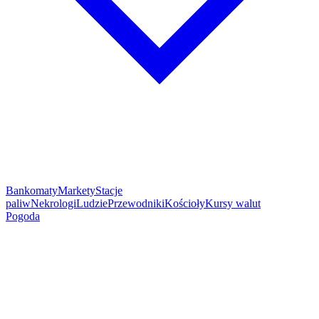
Bankomaty
Markety
Stacje
paliw
Nekrologi
Ludzie
Przewodniki
Kościoły
Kursy walut
Pogoda