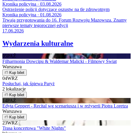
Kronika policyjna · 03.08.2026
Ostrzeżenie policji dotyczące oszustw na tle zdrowotnym
Kronika policyjna · 01.08.2026
Trwają przygotowania do 16. Forum Rozwoju Mazowsza. Znamy
pierwsze tematy tegorocznej edycji
17.06.2026
Wydarzenia kulturalne
05
PAŹ
Filharmonia Dowcipu & Waldemar Malicki - Filmowy Świat
Warszawa
Kup bilet
04
WRZ
Posłuchaj, jak śpiewa Paryż
2 lokalizacje
Kup bilet
14
PAŹ
Edyta Geppert - Recital wg scenariusza i w reżyserii Piotra Loretza
Warszawa
Kup bilet
23
WRZ
Trasa koncertowa "White Nights"