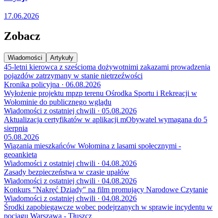
17.06.2026
Zobacz
Wiadomości
Artykuły
45-letni kierowca z sześcioma dożywotnimi zakazami prowadzenia
pojazdów zatrzymany w stanie nietrzeźwości
Kronika policyjna · 06.08.2026
Wyłożenie projektu mpzp terenu Ośrodka Sportu i Rekreacji w
Wołominie do publicznego wglądu
Wiadomości z ostatniej chwili · 05.08.2026
Aktualizacja certyfikatów w aplikacji mObywatel wymagana do 5
sierpnia
05.08.2026
Wiązania mieszkańców Wołomina z lasami społecznymi -
geoankieta
Wiadomości z ostatniej chwili · 04.08.2026
Zasady bezpieczeństwa w czasie upałów
Wiadomości z ostatniej chwili · 04.08.2026
Konkurs "Nakręć Dziady" na film promujący Narodowe Czytanie
Wiadomości z ostatniej chwili · 04.08.2026
Środki zapobiegawcze wobec podejrzanych w sprawie incydentu w
pociągu Warszawa - Tłuszcz