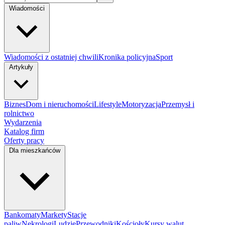
Wiadomości
Wiadomości z ostatniej chwili
Kronika policyjna
Sport
Artykuły
Biznes
Dom i nieruchomości
Lifestyle
Motoryzacja
Przemysł i
rolnictwo
Wydarzenia
Katalog firm
Oferty pracy
Dla mieszkańców
Bankomaty
Markety
Stacje
paliw
Nekrologi
Ludzie
Przewodniki
Kościoły
Kursy walut