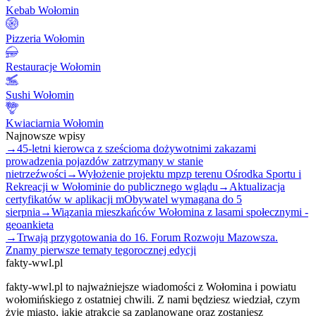
Kebab Wołomin
Pizzeria Wołomin
Restauracje Wołomin
Sushi Wołomin
Kwiaciarnia Wołomin
Najnowsze wpisy
→
45-letni kierowca z sześcioma dożywotnimi zakazami
prowadzenia pojazdów zatrzymany w stanie
nietrzeźwości
→
Wyłożenie projektu mpzp terenu Ośrodka Sportu i
Rekreacji w Wołominie do publicznego wglądu
→
Aktualizacja
certyfikatów w aplikacji mObywatel wymagana do 5
sierpnia
→
Wiązania mieszkańców Wołomina z lasami społecznymi -
geoankieta
→
Trwają przygotowania do 16. Forum Rozwoju Mazowsza.
Znamy pierwsze tematy tegorocznej edycji
fakty-wwl.pl
fakty-wwl.pl to najważniejsze wiadomości z Wołomina i powiatu
wołomińskiego z ostatniej chwili. Z nami będziesz wiedział, czym
żyje miasto, jakie atrakcje są zaplanowane oraz zostaniesz