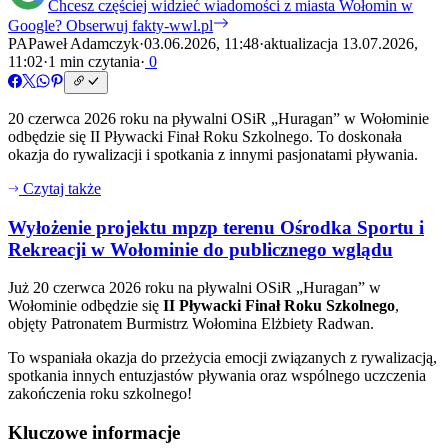
Chcesz częściej widzieć wiadomości z miasta Wołomin w
Google?
Obserwuj fakty-wwl.pl
PA
Paweł Adamczyk
·
03.06.2026, 11:48
·
aktualizacja 13.07.2026,
11:02
·
1 min czytania
·
0
20 czerwca 2026 roku na pływalni OSiR „Huragan” w Wołominie
odbędzie się II Pływacki Finał Roku Szkolnego. To doskonała
okazja do rywalizacji i spotkania z innymi pasjonatami pływania.
Czytaj także
Wyłożenie projektu mpzp terenu Ośrodka Sportu i
Rekreacji w Wołominie do publicznego wglądu
Już 20 czerwca 2026 roku na pływalni OSiR „Huragan” w
Wołominie odbędzie się
II Pływacki Finał Roku Szkolnego
,
objęty Patronatem Burmistrz Wołomina Elżbiety Radwan.
To wspaniała okazja do przeżycia emocji związanych z rywalizacją,
spotkania innych entuzjastów pływania oraz wspólnego uczczenia
zakończenia roku szkolnego!
Kluczowe informacje