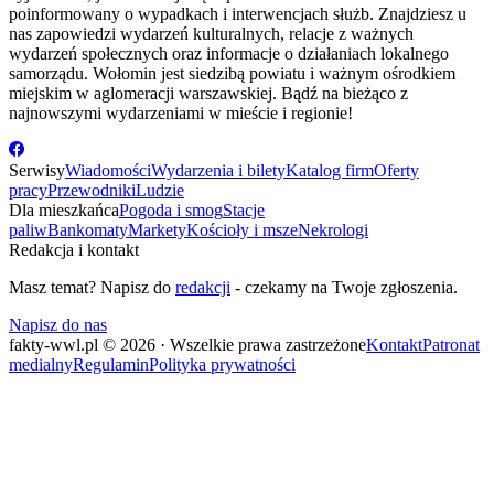
poinformowany o wypadkach i interwencjach służb. Znajdziesz u
nas zapowiedzi wydarzeń kulturalnych, relacje z ważnych
wydarzeń społecznych oraz informacje o działaniach lokalnego
samorządu. Wołomin jest siedzibą powiatu i ważnym ośrodkiem
miejskim w aglomeracji warszawskiej. Bądź na bieżąco z
najnowszymi wydarzeniami w mieście i regionie!
Serwisy
Wiadomości
Wydarzenia i bilety
Katalog firm
Oferty
pracy
Przewodniki
Ludzie
Dla mieszkańca
Pogoda i smog
Stacje
paliw
Bankomaty
Markety
Kościoły i msze
Nekrologi
Redakcja i kontakt
Masz temat? Napisz do
redakcji
- czekamy na Twoje zgłoszenia.
Napisz do nas
fakty-wwl.pl © 2026 · Wszelkie prawa zastrzeżone
Kontakt
Patronat
medialny
Regulamin
Polityka prywatności