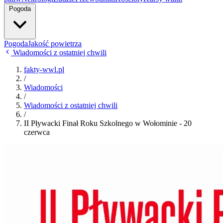
Pogoda
Pogoda
Jakość powietrza
Wiadomości z ostatniej chwili
fakty-wwl.pl
/
Wiadomości
/
Wiadomości z ostatniej chwili
/
II Pływacki Finał Roku Szkolnego w Wołominie - 20
czerwca