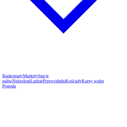
Bankomaty
Markety
Stacje
paliw
Nekrologi
Ludzie
Przewodniki
Kościoły
Kursy walut
Pogoda