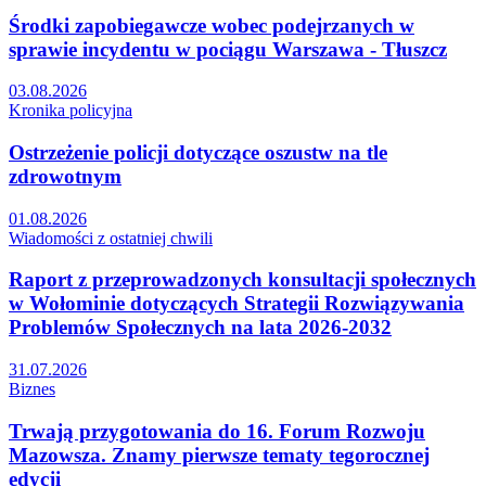
Środki zapobiegawcze wobec podejrzanych w
sprawie incydentu w pociągu Warszawa - Tłuszcz
03.08.2026
Kronika policyjna
Ostrzeżenie policji dotyczące oszustw na tle
zdrowotnym
01.08.2026
Wiadomości z ostatniej chwili
Raport z przeprowadzonych konsultacji społecznych
w Wołominie dotyczących Strategii Rozwiązywania
Problemów Społecznych na lata 2026-2032
31.07.2026
Biznes
Trwają przygotowania do 16. Forum Rozwoju
Mazowsza. Znamy pierwsze tematy tegorocznej
edycji