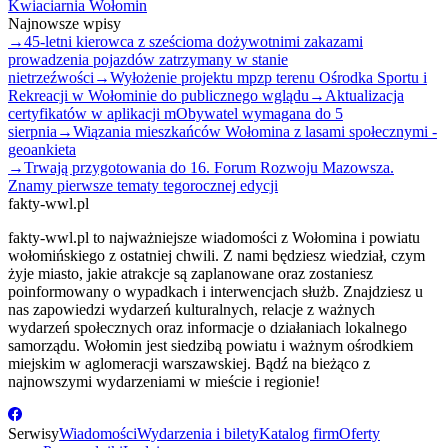
Kwiaciarnia Wołomin
Najnowsze wpisy
→
45-letni kierowca z sześcioma dożywotnimi zakazami
prowadzenia pojazdów zatrzymany w stanie
nietrzeźwości
→
Wyłożenie projektu mpzp terenu Ośrodka Sportu i
Rekreacji w Wołominie do publicznego wglądu
→
Aktualizacja
certyfikatów w aplikacji mObywatel wymagana do 5
sierpnia
→
Wiązania mieszkańców Wołomina z lasami społecznymi -
geoankieta
→
Trwają przygotowania do 16. Forum Rozwoju Mazowsza.
Znamy pierwsze tematy tegorocznej edycji
fakty-wwl.pl
fakty-wwl.pl to najważniejsze wiadomości z Wołomina i powiatu
wołomińskiego z ostatniej chwili. Z nami będziesz wiedział, czym
żyje miasto, jakie atrakcje są zaplanowane oraz zostaniesz
poinformowany o wypadkach i interwencjach służb. Znajdziesz u
nas zapowiedzi wydarzeń kulturalnych, relacje z ważnych
wydarzeń społecznych oraz informacje o działaniach lokalnego
samorządu. Wołomin jest siedzibą powiatu i ważnym ośrodkiem
miejskim w aglomeracji warszawskiej. Bądź na bieżąco z
najnowszymi wydarzeniami w mieście i regionie!
Serwisy
Wiadomości
Wydarzenia i bilety
Katalog firm
Oferty