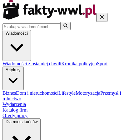
Wiadomości
Wiadomości z ostatniej chwili
Kronika policyjna
Sport
Artykuły
Biznes
Dom i nieruchomości
Lifestyle
Motoryzacja
Przemysł i
rolnictwo
Wydarzenia
Katalog firm
Oferty pracy
Dla mieszkańców