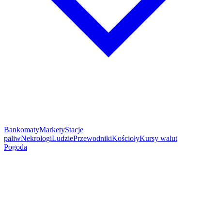
Bankomaty
Markety
Stacje
paliw
Nekrologi
Ludzie
Przewodniki
Kościoły
Kursy walut
Pogoda