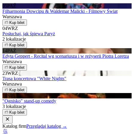
05
PAŹ
Filharmonia Dowcipu & Waldemar Malicki - Filmowy Świat
Warszawa
Kup bilet
04
WRZ
Posłuchaj, jak śpiewa Paryż
2 lokalizacje
Kup bilet
14
PAŹ
Edyta Geppert - Recital wg scenariusza i w reżyserii Piotra Loretza
Warszawa
Kup bilet
23
WRZ
Trasa koncertowa "White Nights"
Warszawa
Kup bilet
14
SIE
"Ognisko" stand-up comedy
3 lokalizacje
Kup bilet
Katalog firm
Przeglądaj katalog →