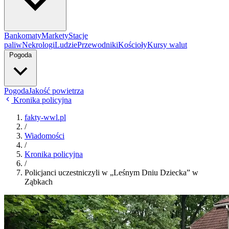
Bankomaty
Markety
Stacje
paliw
Nekrologi
Ludzie
Przewodniki
Kościoły
Kursy walut
Pogoda
Pogoda
Jakość powietrza
Kronika policyjna
fakty-wwl.pl
/
Wiadomości
/
Kronika policyjna
/
Policjanci uczestniczyli w „Leśnym Dniu Dziecka” w
Ząbkach