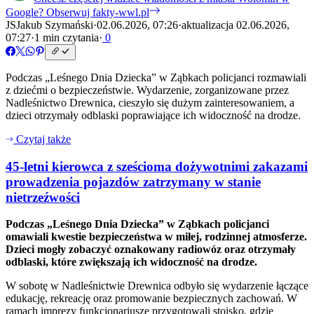
Google?
Obserwuj fakty-wwl.pl
JS
Jakub Szymański
·
02.06.2026, 07:26
·
aktualizacja 02.06.2026,
07:27
·
1 min czytania
·
0
Podczas „Leśnego Dnia Dziecka” w Ząbkach policjanci rozmawiali
z dziećmi o bezpieczeństwie. Wydarzenie, zorganizowane przez
Nadleśnictwo Drewnica, cieszyło się dużym zainteresowaniem, a
dzieci otrzymały odblaski poprawiające ich widoczność na drodze.
Czytaj także
45-letni kierowca z sześcioma dożywotnimi zakazami
prowadzenia pojazdów zatrzymany w stanie
nietrzeźwości
Podczas „Leśnego Dnia Dziecka” w Ząbkach policjanci
omawiali kwestie bezpieczeństwa w miłej, rodzinnej atmosferze.
Dzieci mogły zobaczyć oznakowany radiowóz oraz otrzymały
odblaski, które zwiększają ich widoczność na drodze.
W sobotę w Nadleśnictwie Drewnica odbyło się wydarzenie łączące
edukację, rekreację oraz promowanie bezpiecznych zachowań. W
ramach imprezy funkcjonariusze przygotowali stoisko, gdzie