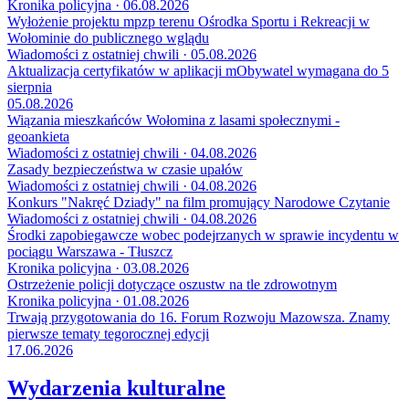
Kronika policyjna · 06.08.2026
Wyłożenie projektu mpzp terenu Ośrodka Sportu i Rekreacji w
Wołominie do publicznego wglądu
Wiadomości z ostatniej chwili · 05.08.2026
Aktualizacja certyfikatów w aplikacji mObywatel wymagana do 5
sierpnia
05.08.2026
Wiązania mieszkańców Wołomina z lasami społecznymi -
geoankieta
Wiadomości z ostatniej chwili · 04.08.2026
Zasady bezpieczeństwa w czasie upałów
Wiadomości z ostatniej chwili · 04.08.2026
Konkurs "Nakręć Dziady" na film promujący Narodowe Czytanie
Wiadomości z ostatniej chwili · 04.08.2026
Środki zapobiegawcze wobec podejrzanych w sprawie incydentu w
pociągu Warszawa - Tłuszcz
Kronika policyjna · 03.08.2026
Ostrzeżenie policji dotyczące oszustw na tle zdrowotnym
Kronika policyjna · 01.08.2026
Trwają przygotowania do 16. Forum Rozwoju Mazowsza. Znamy
pierwsze tematy tegorocznej edycji
17.06.2026
Wydarzenia kulturalne