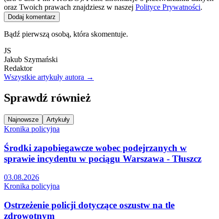
oraz Twoich prawach znajdziesz w naszej
Polityce Prywatności
.
Dodaj komentarz
Bądź pierwszą osobą, która skomentuje.
JS
Jakub Szymański
Redaktor
Wszystkie artykuły autora →
Sprawdź również
Najnowsze
Artykuły
Kronika policyjna
Środki zapobiegawcze wobec podejrzanych w
sprawie incydentu w pociągu Warszawa - Tłuszcz
03.08.2026
Kronika policyjna
Ostrzeżenie policji dotyczące oszustw na tle
zdrowotnym